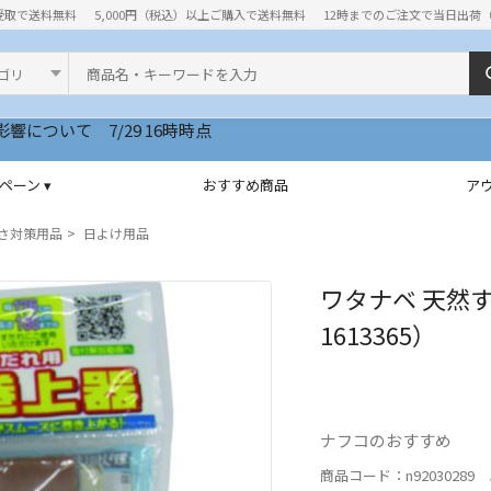
受取で送料無料
5,000円（税込）以上ご購入で送料無料
12時までのご注文で当日出荷
ド
いて 7/29 16時時点
ペーン ▾
おすすめ商品
ア
さ対策用品
日よけ用品
ワタナベ 天然す
1613365）
ナフコのおすすめ
商品コード：n92030289 J