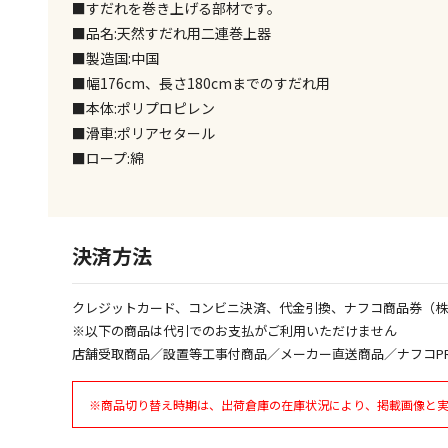
■すだれを巻き上げる部材です。
■品名:天然すだれ用二連巻上器
■製造国:中国
■幅176cm、長さ180cmまでのすだれ用
■本体:ポリプロピレン
■滑車:ポリアセタール
■ロープ:綿
決済方法
クレジットカード、コンビニ決済、代金引換、ナフコ商品券（
※以下の商品は代引でのお支払がご利用いただけません
店舗受取商品／設置等工事付商品／メーカー直送商品／ナフコP
※商品切り替え時期は、出荷倉庫の在庫状況により、掲載画像と