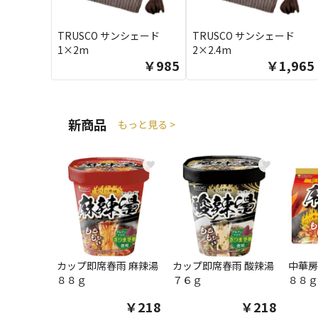
TRUSCO サンシェード
TRUSCO サンシェード
1×2m
2×2.4m
￥985
￥1,965
新商品
もっと見る >
♥
♥
カップ即席春雨 麻辣湯
カップ即席春雨 酸辣湯
中華房
８８ｇ
７６ｇ
８８ｇ
￥218
￥218