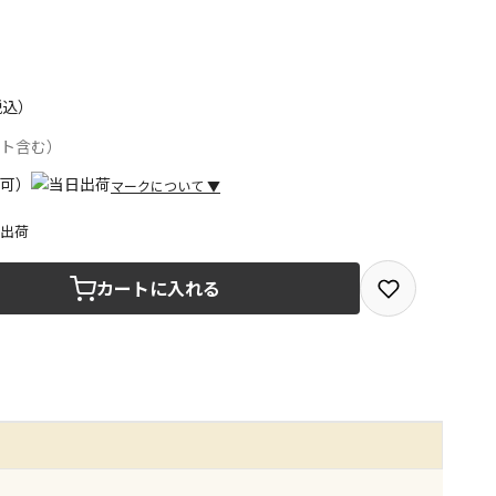
税込）
ント含む）
マークについて
▼
日出荷
取を選択できる商品です
カートに入れる
取できる商品です（宅配便でのお届けができません）
商品は、全て同じ店舗での受取となります
みで受取ができる商品です（宅配便でのお届けができませ
商品は、全て同じ店舗での受取となります