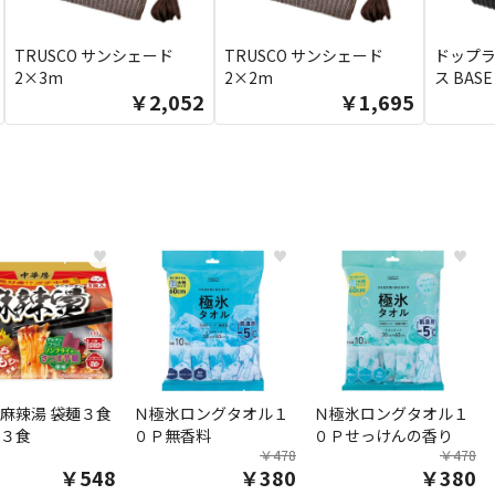
TRUSCO サンシェード
TRUSCO サンシェード
ドップラ
2×3m
2×2m
ス BASE
￥2,052
￥1,695
♥
♥
♥
麻辣湯 袋麺３食
Ｎ極氷ロングタオル１
Ｎ極氷ロングタオル１
３食
０Ｐ無香料
０Ｐせっけんの香り
￥478
￥478
￥548
￥380
￥380