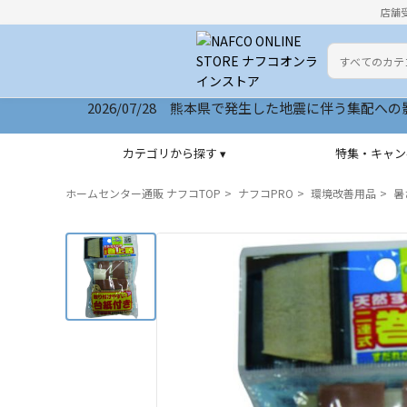
店舗
カテゴリ
検索キーワー
2026/07/28 熊本県で発生した地震に伴う集配への影響につ
2026/07/28 サイトリニューアルいたしました
カテゴリから探す ▾
特集・キャン
ホームセンター通販 ナフコTOP
ナフコPRO
環境改善用品
暑