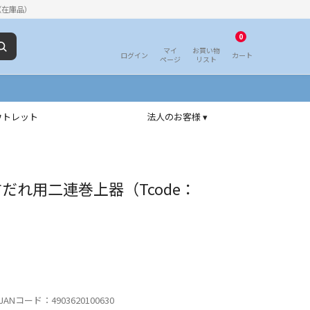
（在庫品）
0
マイ
お買い物
ログイン
カート
ページ
リスト
ウトレット
法人のお客様 ▾
だれ用二連巻上器（Tcode：
ANコード：4903620100630