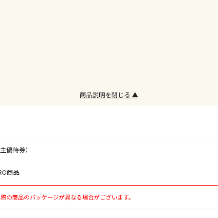
委託業者によ
※ほか商品と
けてお買い求
※支払い方法
※電話注文は
宅配のみでお
※「宅配・店
商品説明を閉じる ▲
午前9時まで
ただし、メー
間をいただく
また、日曜・
荷対応となり
株主優待券）
設置工事代金
RO商品
実際の商品のパッケージが異なる場合がございます。
お見積商品で