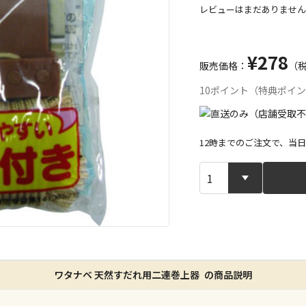
レビューはまだありません
¥278
販売価格：
（
10ポイント（特典ポイ
12時までのご注文で、当
宅配や店舗受
店舗のみで受
※同時購入の
特定の店舗の
ワタナベ 天然すだれ用二連巻上器 の商品説明
ん）
※同時購入の