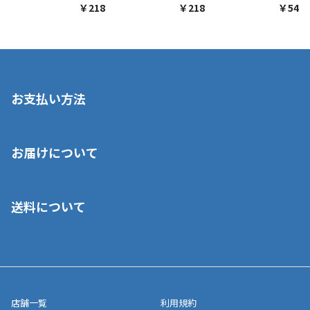
￥218
￥218
￥548
お支払い方法
※店舗受取を選択いただいた場合であっても弊社実店舗でお支払
お届けについて
いいただくことはできません。ご了承ください。
■クレジットカード
■ご自宅への宅配の場合
■コンビニ払い（前入金）
送料について
ご注文が確認出来次第、1～4営業日に発送いたします。「お取り
■代金引換(代引)※手数料がかかります
寄せ」の場合は商品が揃い次第のご発送となります。お荷物の発
■ポイント払い利用可
送完了が確認出来次第、お荷物番号の記載をしたメールをお送り
■領収書はお客様ご自身で発行となります。
5,000円（税込）以上お買い上げで送料無料キャンペーン実施中！
させて頂きます。オンラインストアの倉庫より発送後、約1～3営
■領収書に記載する金額については商品代・配送費からポイン
または、店舗受取なら送料無料！
業日にてお引渡しとなります。(離島などの場合、例外もあります)
ト・クーポンを差し引いた金額の領収書を発行しております。領
※一部、適用外、追加送料が必要な商品もございます。
収書には押印はしておりません。
メーカー直送品など一部商品については、その他商品との購入に
店舗一覧
利用規約
■商品によっては一部決済方法が使用できない場合がございま