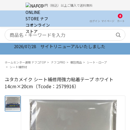
5,000円（税込）以上ご購入で送料無料
0
ログイン
マイ
ページ
カート
検索キーワード
2026/07/28 サイトリニューアルいたしました
ホームセンター通販 ナフコTOP
ナフコPRO
梱包用品
シート・ロープ
シート補修材
ユタカメイク シート補修用強力粘着テープ ホワイト
14cm×20cm（Tcode：2579916）