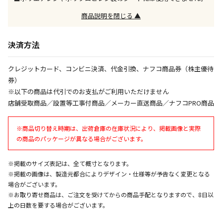
※「宅配・店舗受取」「宅配のみ」マークの商品のみ
同時購入が可能です
商品説明を閉じる ▲
午前9時までのご注文確定した商品については、当日に
決済方法
出荷いたします。
ただし、メーカーの営業日に基づき出荷手続きを行う
ため、通常よりお時間をいただく場合がございます。
クレジットカード、コンビニ決済、代金引換、ナフコ商品券（株主優待
また、日曜・祝日や年末年始などの長期休業期間中
券）
は、休業明けからの出荷対応となります。
※以下の商品は代引でのお支払がご利用いただけません
店舗受取商品／設置等工事付商品／メーカー直送商品／ナフコPRO商品
設置工事代金も含まれた商品です
※商品切り替え時期は、出荷倉庫の在庫状況により、掲載画像と実際
の商品のパッケージが異なる場合がございます。
お見積商品です。金額・施工日はお打ち合わせの上、
決定となります。
※掲載のサイズ表記は、全て概寸となります。
※掲載の画像は、製造元都合によりデザイン・仕様等が予告なく変更となる
場合がございます。
お見積商品です。金額・施工日はお打ち合わせの上、
※お取り寄せ商品は、ご注文を受けてからの商品手配となりますので、8日以
決定となります。
上の日数を要する場合がございます。