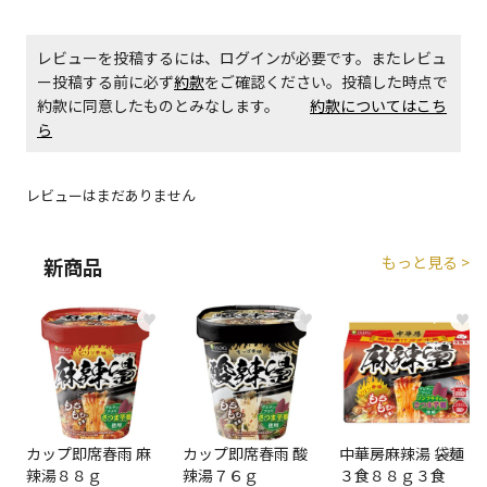
エアコンの取付工事が必要な商品です。別途費用が発
レビューを投稿するには、ログインが必要です。またレビュ
生する場合がございます。
ー投稿する前に必ず
約款
をご確認ください。投稿した時点で
約款に同意したものとみなします。
約款についてはこち
商品購入個数ごとに送料がかかる商品です
ら
レビューはまだありません
もっと見る >
新商品
♥
♥
♥
カップ即席春雨 麻
カップ即席春雨 酸
中華房麻辣湯 袋麺
辣湯８８ｇ
辣湯７６ｇ
３食８８ｇ３食