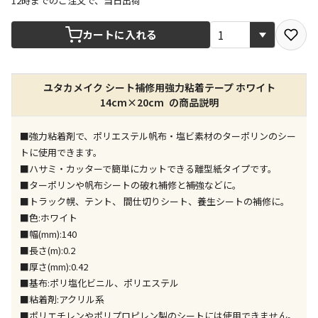
12時までのご注文で、当日出荷
宅配や店舗受取を選択できる商品です
カートに入れる
店舗のみで受取できる商品です（宅配便でのお届けが
ユタカメイク シート補修用強力粘着テープ ホワイト
できません）
14cm×20cm の商品説明
※同時購入の商品は、全て同じ店舗での受取となりま
す
■強力粘着剤で、ポリエステル帆布・塩ビ素材のターポリンのシー
特定の店舗のみで受取ができる商品です（宅配便での
トに使用できます。
お届けができません）
■ハサミ・カッターで簡単にカットできる離型紙タイプです。
※同時購入の商品は、全て同じ店舗での受取となりま
■ターポリンや帆布シートの破れ補修と補強などに。
す
■トラック幌、テント、 間仕切りシート、養生シートの補修に。
委託業者によりお届けする商品です
■色:ホワイト
※ほか商品との同時購入はできません。お手数です
■幅(mm):140
が、ご購入手続きを分けてお買い求めください
■長さ(m):0.2
※支払い方法の代金引換は選択できません。
■厚さ(mm):0.42
※電話注文はできません。
■基布:ポリ塩化ビニル、ポリエステル
宅配のみでお届けする商品です（店舗受取は選択でき
■粘着剤:アクリル系
ません）
■ポリエチレンやポリプロピレン製のシートには使用できません。