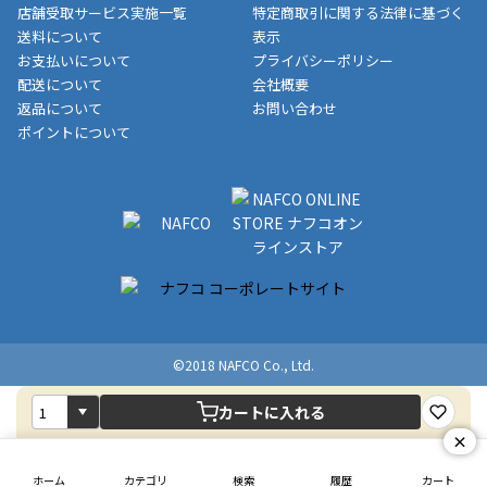
制限がかかる場合がございます。また発送日についても、通常と
店舗受取サービス実施一覧
特定商取引に関する法律に基づく
す。
異なる場合がございます。対象商品の説明ページをご確認くださ
送料について
表示
い。
お支払いについて
プライバシーポリシー
配送について
会社概要
■店舗受取をご選択いただいた場合
返品について
お問い合わせ
ご注文が確認出来次第、お受取される店舗在庫を使用してご準備
ポイントについて
をさせていただきます。店舗に在庫がない場合は店舗よりお取り
寄せにてご準備をさせていただきます。※商品によってはお時間
いただく場合がございます。店舗準備でのお渡しとなる為、商品
のみの受け渡しとなります。（箱や納品書は付属しておりませ
ん）店舗で準備が出来次第、メールにてご連絡させていただきま
す。
©2018 NAFCO Co., Ltd.
カートに入れる
×
ホーム
カテゴリ
検索
履歴
カート