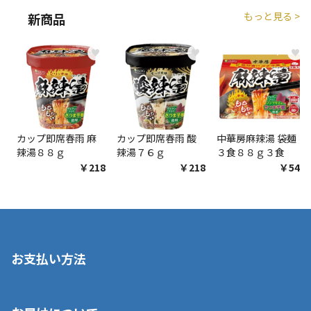
もっと見る >
新商品
♥
♥
♥
カップ即席春雨 麻
カップ即席春雨 酸
中華房麻辣湯 袋麺
辣湯８８ｇ
辣湯７６ｇ
３食８８ｇ３食
￥218
￥218
￥548
お支払い方法
※店舗受取を選択いただいた場合であっても弊社実店舗でお支払