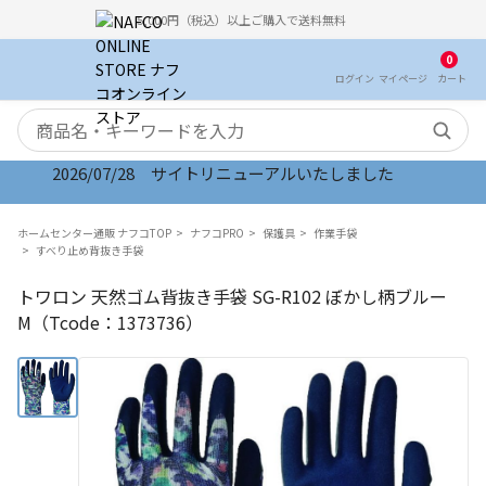
5,000円（税込）以上ご購入で送料無料
0
ログイン
マイ
ページ
カート
検索キーワード
2026/07/28 サイトリニューアルいたしました
ホームセンター通販 ナフコTOP
ナフコPRO
保護具
作業手袋
すべり止め背抜き手袋
トワロン 天然ゴム背抜き手袋 SG-R102 ぼかし柄ブルー
M（Tcode：1373736）