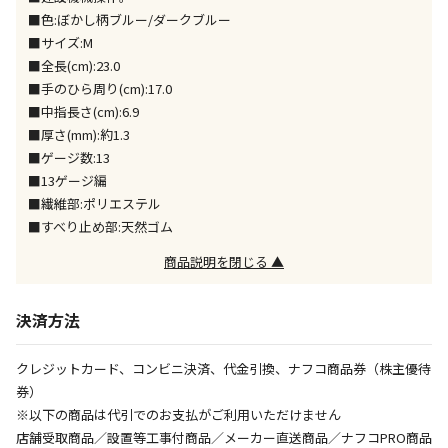
※「宅配・店舗受取」「宅配のみ」マークの商品のみ
■色:ぼかし柄ブルー/ダークブルー
同時購入が可能です
■サイズ:M
■全長(cm):23.0
午前9時までのご注文確定した商品については、当日に
出荷いたします。
■手のひら周り(cm):17.0
ただし、メーカーの営業日に基づき出荷手続きを行う
■中指長さ(cm):6.9
ため、通常よりお時間をいただく場合がございます。
■厚さ(mm):約1.3
また、日曜・祝日や年末年始などの長期休業期間中
■ゲージ数:13
は、休業明けからの出荷対応となります。
■13ゲージ編
■繊維部:ポリエステル
設置工事代金も含まれた商品です
■すべり止め部:天然ゴム
商品説明を閉じる ▲
お見積商品です。金額・施工日はお打ち合わせの上、
決定となります。
決済方法
クレジットカード、コンビニ決済、代金引換、ナフコ商品券（株主優待
お見積商品です。金額・施工日はお打ち合わせの上、
券）
決定となります。
※以下の商品は代引でのお支払がご利用いただけません
店舗受取商品／設置等工事付商品／メーカー直送商品／ナフコPRO商品