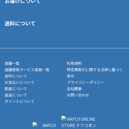
お届けについて
いいただくことはできません。ご了承ください。
■クレジットカード
■ご自宅への宅配の場合
■コンビニ払い（前入金）
送料について
ご注文が確認出来次第、1～4営業日に発送いたします。「お取り
■代金引換(代引)※手数料がかかります
寄せ」の場合は商品が揃い次第のご発送となります。お荷物の発
■ポイント払い利用可
送完了が確認出来次第、お荷物番号の記載をしたメールをお送り
■領収書はお客様ご自身で発行となります。
5,000円（税込）以上お買い上げで送料無料キャンペーン実施中！
させて頂きます。オンラインストアの倉庫より発送後、約1～3営
■領収書に記載する金額については商品代・配送費からポイン
または、店舗受取なら送料無料！
業日にてお引渡しとなります。(離島などの場合、例外もあります)
ト・クーポンを差し引いた金額の領収書を発行しております。領
※一部、適用外、追加送料が必要な商品もございます。
収書には押印はしておりません。
メーカー直送品など一部商品については、その他商品との購入に
店舗一覧
利用規約
■商品によっては一部決済方法が使用できない場合がございま
制限がかかる場合がございます。また発送日についても、通常と
店舗受取サービス実施一覧
特定商取引に関する法律に基づく
す。
異なる場合がございます。対象商品の説明ページをご確認くださ
送料について
表示
い。
お支払いについて
プライバシーポリシー
配送について
会社概要
■店舗受取をご選択いただいた場合
返品について
お問い合わせ
ご注文が確認出来次第、お受取される店舗在庫を使用してご準備
ポイントについて
をさせていただきます。店舗に在庫がない場合は店舗よりお取り
寄せにてご準備をさせていただきます。※商品によってはお時間
いただく場合がございます。店舗準備でのお渡しとなる為、商品
のみの受け渡しとなります。（箱や納品書は付属しておりませ