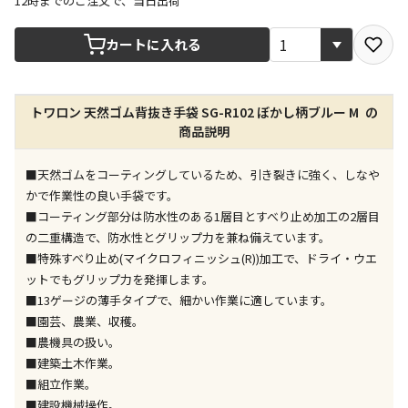
12時までのご注文で、当日出荷
宅配や店舗受取を選択できる商品です
カートに入れる
店舗のみで受取できる商品です（宅配便でのお届けが
トワロン 天然ゴム背抜き手袋 SG-R102 ぼかし柄ブルー M の
できません）
商品説明
※同時購入の商品は、全て同じ店舗での受取となりま
す
■天然ゴムをコーティングしているため、引き裂きに強く、しなや
特定の店舗のみで受取ができる商品です（宅配便での
かで作業性の良い手袋です。
お届けができません）
■コーティング部分は防水性のある1層目とすべり止め加工の2層目
※同時購入の商品は、全て同じ店舗での受取となりま
の二重構造で、防水性とグリップ力を兼ね備えています。
す
■特殊すべり止め(マイクロフィニッシュ(R))加工で、ドライ・ウエ
委託業者によりお届けする商品です
ットでもグリップ力を発揮します。
※ほか商品との同時購入はできません。お手数です
■13ゲージの薄手タイプで、細かい作業に適しています。
が、ご購入手続きを分けてお買い求めください
■園芸、農業、収穫。
※支払い方法の代金引換は選択できません。
■農機具の扱い。
※電話注文はできません。
■建築土木作業。
宅配のみでお届けする商品です（店舗受取は選択でき
■組立作業。
ません）
■建設機械操作。