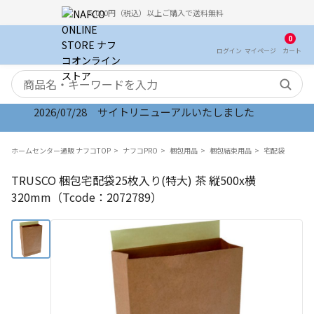
5,000円（税込）以上ご購入で送料無料
0
ログイン
マイ
ページ
カート
検索キーワード
2026/07/28 サイトリニューアルいたしました
ホームセンター通販 ナフコTOP
ナフコPRO
梱包用品
梱包結束用品
宅配袋
TRUSCO 梱包宅配袋25枚入り(特大) 茶 縦500x横
320mm（Tcode：2072789）