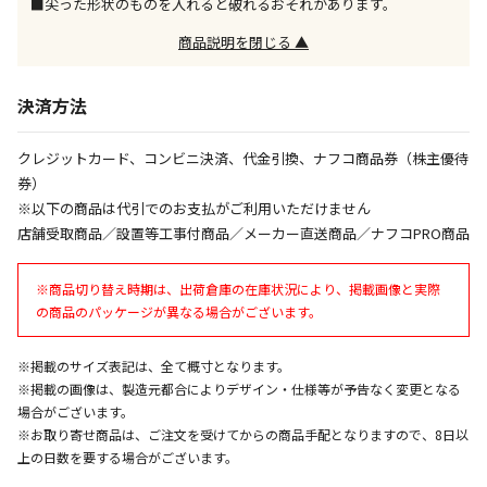
■尖った形状のものを入れると破れるおそれがあります。
同時購入が可能です
商品説明を閉じる ▲
午前9時までのご注文確定した商品については、当日に
出荷いたします。
ただし、メーカーの営業日に基づき出荷手続きを行う
決済方法
ため、通常よりお時間をいただく場合がございます。
また、日曜・祝日や年末年始などの長期休業期間中
クレジットカード、コンビニ決済、代金引換、ナフコ商品券（株主優待
は、休業明けからの出荷対応となります。
券）
※以下の商品は代引でのお支払がご利用いただけません
設置工事代金も含まれた商品です
店舗受取商品／設置等工事付商品／メーカー直送商品／ナフコPRO商品
※商品切り替え時期は、出荷倉庫の在庫状況により、掲載画像と実際
お見積商品です。金額・施工日はお打ち合わせの上、
の商品のパッケージが異なる場合がございます。
決定となります。
※掲載のサイズ表記は、全て概寸となります。
※掲載の画像は、製造元都合によりデザイン・仕様等が予告なく変更となる
お見積商品です。金額・施工日はお打ち合わせの上、
場合がございます。
決定となります。
※お取り寄せ商品は、ご注文を受けてからの商品手配となりますので、8日以
上の日数を要する場合がございます。