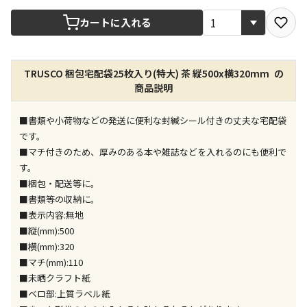
宅配や店舗受取を選択できる商品です
カートに入れる
店舗のみで受取できる商品です（宅配便でのお届けが
TRUSCO 梱包宅配袋25枚入り(特大) 茶 縦500x横320mm の
できません）
商品説明
※同時購入の商品は、全て同じ店舗での受取となりま
す
■書類や小荷物などの発送に便利な封緘シール付きの丈夫な宅配袋
特定の店舗のみで受取ができる商品です（宅配便での
です。
お届けができません）
■マチ付きのため、厚みのある本や雑誌などを入れるのにも便利で
※同時購入の商品は、全て同じ店舗での受取となりま
す。
す
■梱包・配送等に。
委託業者によりお届けする商品です
■書類等の収納に。
※ほか商品との同時購入はできません。お手数です
■表示内容:無地
が、ご購入手続きを分けてお買い求めください
■縦(mm):500
※支払い方法の代金引換は選択できません。
■横(mm):320
※電話注文はできません。
■マチ(mm):110
宅配のみでお届けする商品です（店舗受取は選択でき
■未晒クラフト紙
ません）
■ベロ部:上質ラベル紙
※「宅配・店舗受取」「宅配のみ」マークの商品のみ