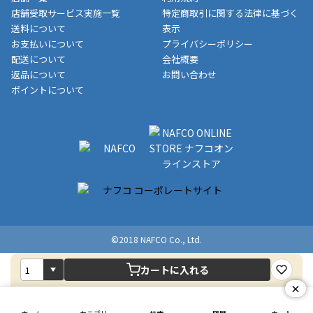
■商品によっては一部決済方法が使用できない場合がございま
制限がかかる場合がございます。また発送日についても、通常と
店舗受取サービス実施一覧
特定商取引に関する法律に基づく
す。
異なる場合がございます。対象商品の説明ページをご確認くださ
送料について
表示
い。
お支払いについて
プライバシーポリシー
配送について
会社概要
■店舗受取をご選択いただいた場合
返品について
お問い合わせ
ご注文が確認出来次第、お受取される店舗在庫を使用してご準備
ポイントについて
をさせていただきます。店舗に在庫がない場合は店舗よりお取り
寄せにてご準備をさせていただきます。※商品によってはお時間
いただく場合がございます。店舗準備でのお渡しとなる為、商品
のみの受け渡しとなります。（箱や納品書は付属しておりませ
ん）店舗で準備が出来次第、メールにてご連絡させていただきま
す。
©2018 NAFCO Co., Ltd.
カートに入れる
×