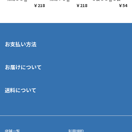
￥218
￥218
￥548
お支払い方法
※店舗受取を選択いただいた場合であっても弊社実店舗でお支払
お届けについて
いいただくことはできません。ご了承ください。
■クレジットカード
■ご自宅への宅配の場合
■コンビニ払い（前入金）
送料について
ご注文が確認出来次第、1～4営業日に発送いたします。「お取り
■代金引換(代引)※手数料がかかります
寄せ」の場合は商品が揃い次第のご発送となります。お荷物の発
■ポイント払い利用可
送完了が確認出来次第、お荷物番号の記載をしたメールをお送り
■領収書はお客様ご自身で発行となります。
5,000円（税込）以上お買い上げで送料無料キャンペーン実施中！
させて頂きます。オンラインストアの倉庫より発送後、約1～3営
■領収書に記載する金額については商品代・配送費からポイン
または、店舗受取なら送料無料！
業日にてお引渡しとなります。(離島などの場合、例外もあります)
ト・クーポンを差し引いた金額の領収書を発行しております。領
※一部、適用外、追加送料が必要な商品もございます。
収書には押印はしておりません。
メーカー直送品など一部商品については、その他商品との購入に
店舗一覧
利用規約