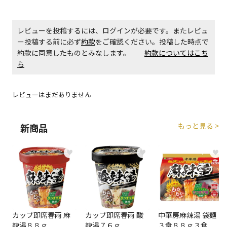
エアコンの取付工事が必要な商品です。別途費用が発
生する場合がございます。
レビューを投稿するには、ログインが必要です。またレビュ
ー投稿する前に必ず
約款
をご確認ください。投稿した時点で
商品購入個数ごとに送料がかかる商品です
約款に同意したものとみなします。
約款についてはこち
ら
レビューはまだありません
もっと見る >
新商品
♥
♥
♥
カップ即席春雨 麻
カップ即席春雨 酸
中華房麻辣湯 袋麺
辣湯８８ｇ
辣湯７６ｇ
３食８８ｇ３食