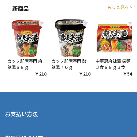
もっと見る >
新商品
♥
♥
♥
カップ即席春雨 麻
カップ即席春雨 酸
中華房麻辣湯 袋麺
辣湯８８ｇ
辣湯７６ｇ
３食８８ｇ３食
￥218
￥218
￥548
お支払い方法
※店舗受取を選択いただいた場合であっても弊社実店舗でお支払