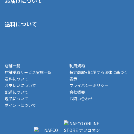
お届けについて
いいただくことはできません。ご了承ください。
■クレジットカード
■ご自宅への宅配の場合
■コンビニ払い（前入金）
送料について
ご注文が確認出来次第、1～4営業日に発送いたします。「お取り
■代金引換(代引)※手数料がかかります
寄せ」の場合は商品が揃い次第のご発送となります。お荷物の発
■ポイント払い利用可
送完了が確認出来次第、お荷物番号の記載をしたメールをお送り
■領収書はお客様ご自身で発行となります。
5,000円（税込）以上お買い上げで送料無料キャンペーン実施中！
させて頂きます。オンラインストアの倉庫より発送後、約1～3営
■領収書に記載する金額については商品代・配送費からポイン
または、店舗受取なら送料無料！
業日にてお引渡しとなります。(離島などの場合、例外もあります)
ト・クーポンを差し引いた金額の領収書を発行しております。領
※一部、適用外、追加送料が必要な商品もございます。
収書には押印はしておりません。
メーカー直送品など一部商品については、その他商品との購入に
店舗一覧
利用規約
■商品によっては一部決済方法が使用できない場合がございま
制限がかかる場合がございます。また発送日についても、通常と
店舗受取サービス実施一覧
特定商取引に関する法律に基づく
す。
異なる場合がございます。対象商品の説明ページをご確認くださ
送料について
表示
い。
お支払いについて
プライバシーポリシー
配送について
会社概要
■店舗受取をご選択いただいた場合
返品について
お問い合わせ
ご注文が確認出来次第、お受取される店舗在庫を使用してご準備
ポイントについて
をさせていただきます。店舗に在庫がない場合は店舗よりお取り
寄せにてご準備をさせていただきます。※商品によってはお時間
いただく場合がございます。店舗準備でのお渡しとなる為、商品
のみの受け渡しとなります。（箱や納品書は付属しておりませ