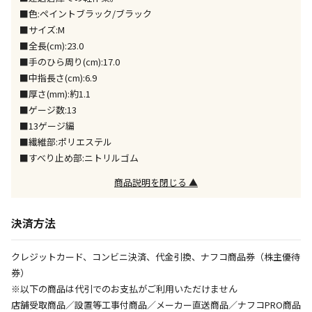
※「宅配・店舗受取」「宅配のみ」マークの商品のみ
■色:ペイントブラック/ブラック
同時購入が可能です
■サイズ:M
■全長(cm):23.0
午前9時までのご注文確定した商品については、当日に
出荷いたします。
■手のひら周り(cm):17.0
ただし、メーカーの営業日に基づき出荷手続きを行う
■中指長さ(cm):6.9
ため、通常よりお時間をいただく場合がございます。
■厚さ(mm):約1.1
また、日曜・祝日や年末年始などの長期休業期間中
■ゲージ数:13
は、休業明けからの出荷対応となります。
■13ゲージ編
■繊維部:ポリエステル
設置工事代金も含まれた商品です
■すべり止め部:ニトリルゴム
商品説明を閉じる ▲
お見積商品です。金額・施工日はお打ち合わせの上、
決定となります。
決済方法
クレジットカード、コンビニ決済、代金引換、ナフコ商品券（株主優待
お見積商品です。金額・施工日はお打ち合わせの上、
券）
決定となります。
※以下の商品は代引でのお支払がご利用いただけません
店舗受取商品／設置等工事付商品／メーカー直送商品／ナフコPRO商品