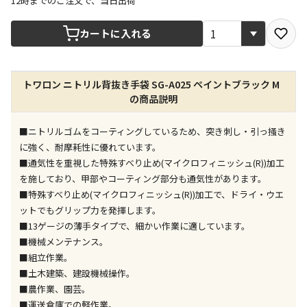
12時までのご注文で、当日出荷
宅配や店舗受取を選択できる商品です
カートに入れる
店舗のみで受取できる商品です（宅配便でのお届けが
トワロン ニトリル背抜き手袋 SG-A025 ペイントブラック M
できません）
の商品説明
※同時購入の商品は、全て同じ店舗での受取となりま
す
■ニトリルゴムをコーティングしているため、突き刺し・引っ掻き
特定の店舗のみで受取ができる商品です（宅配便での
に強く、耐摩耗性に優れています。
お届けができません）
■通気性を重視した特殊すべり止め(マイクロフィニッシュ(R))加工
※同時購入の商品は、全て同じ店舗での受取となりま
を施しており、甲部やコーティング部分も通気性があります。
す
■特殊すべり止め(マイクロフィニッシュ(R))加工で、ドライ・ウエ
委託業者によりお届けする商品です
ットでもグリップ力を発揮します。
※ほか商品との同時購入はできません。お手数です
■13ゲージの薄手タイプで、細かい作業に適しています。
が、ご購入手続きを分けてお買い求めください
■機械メンテナンス。
※支払い方法の代金引換は選択できません。
■組立作業。
※電話注文はできません。
■土木建築、建設機械操作。
宅配のみでお届けする商品です（店舗受取は選択でき
■農作業、園芸。
ません）
■運送倉庫での軽作業。