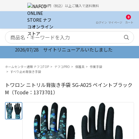
5,000円（税込）以上ご購入で送料無料
0
ログイン
マイ
ページ
カート
検索キーワード
2026/07/28 サイトリニューアルいたしました
ホームセンター通販 ナフコTOP
ナフコPRO
保護具
作業手袋
すべり止め背抜き手袋
トワロン ニトリル背抜き手袋 SG-A025 ペイントブラック
M（Tcode：1373701）