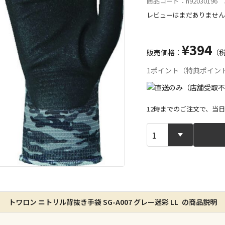
商品コード：n92030196 J
レビューはまだありません
¥394
販売価格：
（
1ポイント（特典ポイン
12時までのご注文で、当
宅配や店舗受
店舗のみで受
※同時購入の
特定の店舗の
トワロン ニトリル背抜き手袋 SG-A007 グレー迷彩 LL の商品説明
ん）
※同時購入の