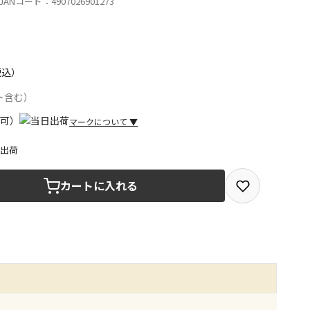
ANコード：4907026901273
税込）
ト含む）
マークについて
▼
日出荷
取を選択できる商品です
カートに入れる
取できる商品です（宅配便でのお届けができません）
商品は、全て同じ店舗での受取となります
みで受取ができる商品です（宅配便でのお届けができませ
商品は、全て同じ店舗での受取となります