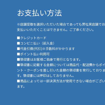
お支払い方法
※店舗受取を選択いただいた場合であっても弊社実店舗でお
支払いいただくことはできません。ご了承ください。
■クレジットカード
■コンビニ払い（前入金）
■代金引換(代引)※手数料がかかります
■ポイント払い利用可
■領収書はお客様ご自身で発行となります。
■領収書に記載する金額については商品代・配送費からポ
ント・クーポンを差し引いた金額の領収書を発行しており
す。領収書には押印はしておりません。
■商品によっては一部決済方法が使用できない場合がござ
ます。