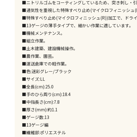
■ニトリルゴムをコーティングしているため、突き刺し・
■通気性を重視した特殊すべり止め(マイクロフィニッシュ(
■特殊すべり止め(マイクロフィニッシュ(R))加工で、ド
■13ゲージの薄手タイプで、細かい作業に適しています。
■機械メンテナンス。
■組立作業。
■土木建築、建設機械操作。
■農作業、園芸。
■運送倉庫での軽作業。
■色:迷彩グレー/ブラック
■サイズ:LL
■全長(cm):25.0
■手のひら周り(cm):18.4
■中指長さ(cm):7.8
■厚さ(mm):約1.1
■ゲージ数:13
■13ゲージ編
■繊維部:ポリエステル