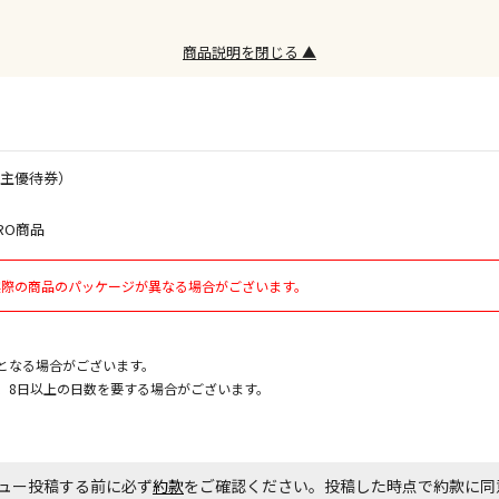
商品説明を閉じる ▲
お見積商品で
エアコンの取
株主優待券）
ます。
RO商品
商品購入個数
実際の商品のパッケージが異なる場合がございます。
となる場合がございます。
、8日以上の日数を要する場合がございます。
ュー投稿する前に必ず
約款
をご確認ください。投稿した時点で約款に