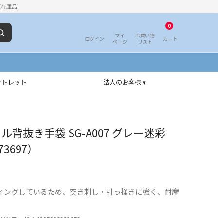
（在庫品）
0
マイ
お買い物
ログイン
カート
ページ
リスト
ウトレット
法人のお客様 ▾
ル背抜き手袋 SG-A007 グレー迷彩
73697）
ィングしているため、突き刺し・引っ掻きに強く、耐摩