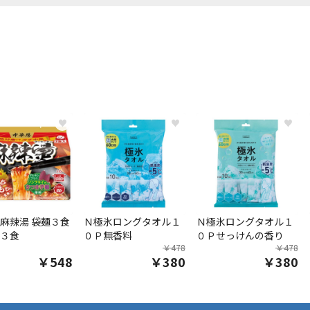
♥
♥
♥
麻辣湯 袋麺３食
Ｎ極氷ロングタオル１
Ｎ極氷ロングタオル１
３食
０Ｐ無香料
０Ｐせっけんの香り
￥478
￥478
￥548
￥380
￥380