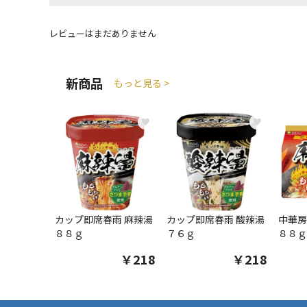
レビューはまだありません
新商品
もっと見る >
♥
♥
カップ即席春雨 麻辣湯
カップ即席春雨 酸辣湯
中華房
８８ｇ
７６ｇ
８８ｇ
￥218
￥218