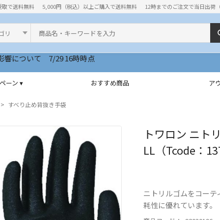
受取で送料無料
5,000円（税込）以上ご購入で送料無料
12時までのご注文で当日出荷
ド
ペーン ▾
おすすめ商品
ア
すべり止め背抜き手袋
トワロン ニトリ
LL（Tcode：13
ニトリルゴムをコーテ
耗性に優れています。