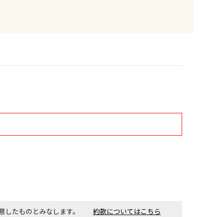
す。金額・施工日はお打ち合わせの上、決定となります。
付工事が必要な商品です。別途費用が発生する場合がござい
ごとに送料がかかる商品です
同意したものとみなします。
約款についてはこちら