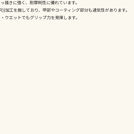
引っ掻きに強く、耐摩耗性に優れています。
委託業者によ
R))加工を施しており、甲部やコーティング部分も通気性があります。
※ほか商品と
ライ・ウエットでもグリップ力を発揮します。
けてお買い求
※支払い方法
※電話注文は
宅配のみでお
※「宅配・店
午前9時まで
ただし、メー
間をいただく
また、日曜・
荷対応となり
設置工事代金
お見積商品で