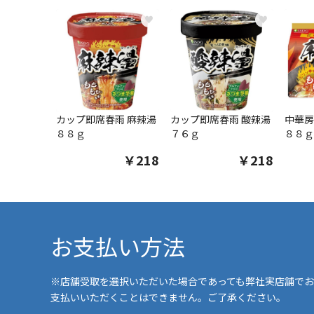
♥
♥
カップ即席春雨 麻辣湯
カップ即席春雨 酸辣湯
中華房
８８ｇ
７６ｇ
８８ｇ
￥218
￥218
お支払い方法
※店舗受取を選択いただいた場合であっても弊社実店舗でお
支払いいただくことはできません。ご了承ください。