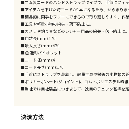
■ゴム製コードのハンドストラップタイプで、手首にフィ
■アイテムを下げた時コードが1本になるため、からまりま
■簡易的に両手をフリーにできるので取り廻しやすく、作
■工具や軽量小物の紛失・落下防止に。
■カメラや釣り具などのレジャー用品の紛失・落下防止に
■自然長(mm):170
■最大長さ(mm):420
■色:迷彩バイオレット
■コード径(mm):4
■コード長さ(mm):170
■手首にストラップを装着し、軽量工具や鍵等の小物類の
■ポリカーボネート(ジョイント)、ゴム・ポリエステル繊維(
■当社では自社製品につきまして、独自のチェック基準を
決済方法