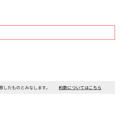
す。金額・施工日はお打ち合わせの上、決定となります。
付工事が必要な商品です。別途費用が発生する場合がござい
ごとに送料がかかる商品です
同意したものとみなします。
約款についてはこちら