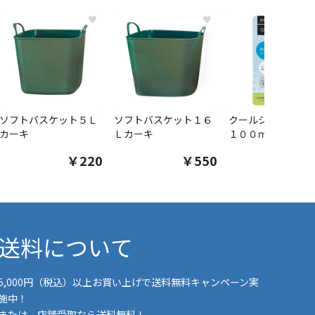
♥
♥
ソフトバスケット５Ｌ
ソフトバスケット１６
クールシャツスプ
カーキ
Ｌカーキ
１００ｍｌ
￥220
￥550
￥1
送料について
5,000円（税込）以上お買い上げで送料無料キャンペーン実
施中！
または、店舗受取なら送料無料！