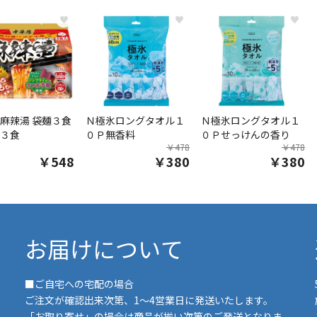
♥
♥
♥
麻辣湯 袋麺３食
Ｎ極氷ロングタオル１
Ｎ極氷ロングタオル１
３食
０Ｐ無香料
０Ｐせっけんの香り
￥478
￥478
￥548
￥380
￥380
お届けについて
■ご自宅への宅配の場合
ご注文が確認出来次第、1～4営業日に発送いたします。
「お取り寄せ」の場合は商品が揃い次第のご発送となりま