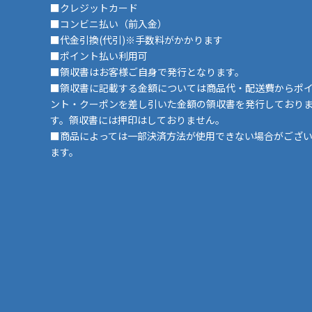
■クレジットカード
■コンビニ払い（前入金）
■代金引換(代引)※手数料がかかります
■ポイント払い利用可
■領収書はお客様ご自身で発行となります。
■領収書に記載する金額については商品代・配送費からポ
ント・クーポンを差し引いた金額の領収書を発行しており
す。領収書には押印はしておりません。
■商品によっては一部決済方法が使用できない場合がござ
ます。