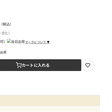
（税込）
ト含む）
マークについて
▼
日出荷
取を選択できる商品です
カートに入れる
取できる商品です（宅配便でのお届けができません）
商品は、全て同じ店舗での受取となります
みで受取ができる商品です（宅配便でのお届けができませ
商品は、全て同じ店舗での受取となります