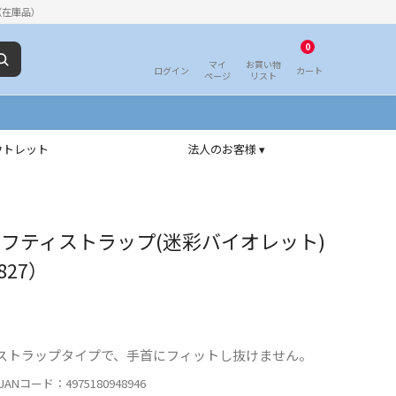
（在庫品）
0
マイ
お買い物
ログイン
カート
ページ
リスト
ウトレット
法人のお客様 ▾
ーフティストラップ(迷彩バイオレット)
827）
ストラップタイプで、手首にフィットし抜けません。
ANコード：4975180948946