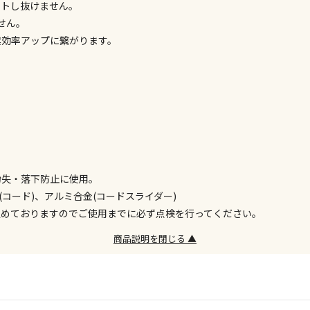
ットし抜けません。
委託業者によ
せん。
※ほか商品と
業効率アップに繋がります。
けてお買い求
※支払い方法
※電話注文は
。
宅配のみでお
※「宅配・店
午前9時まで
ただし、メー
間をいただく
また、日曜・
紛失・落下防止に使用。
荷対応となり
コード)、アルミ合金(コードスライダー)
定めておりますのでご使用までに必ず点検を行ってください。
設置工事代金
商品説明を閉じる ▲
お見積商品で