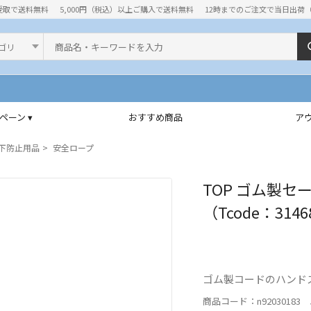
受取で送料無料
5,000円（税込）以上ご購入で送料無料
12時までのご注文で当日出荷
ド
ペーン ▾
おすすめ商品
ア
下防止用品
安全ロープ
TOP ゴム製セ
（Tcode：3146
ゴム製コードのハンド
商品コード：n92030183 J