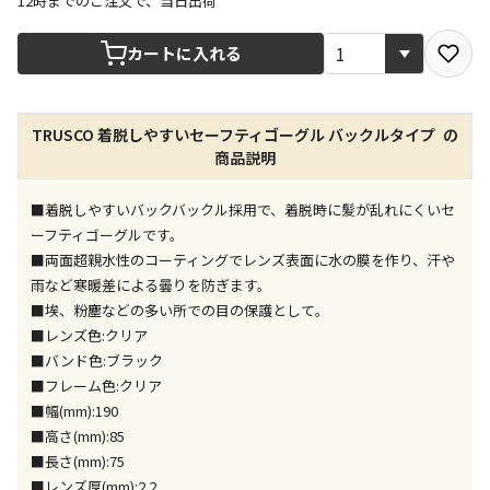
12時までのご注文で、当日出荷
宅配や店舗受取を選択できる商品です
カートに入れる
店舗のみで受取できる商品です（宅配便でのお届けが
TRUSCO 着脱しやすいセーフティゴーグル バックルタイプ の
できません）
商品説明
※同時購入の商品は、全て同じ店舗での受取となりま
す
■着脱しやすいバックバックル採用で、着脱時に髪が乱れにくいセ
特定の店舗のみで受取ができる商品です（宅配便での
ーフティゴーグルです。
お届けができません）
■両面超親水性のコーティングでレンズ表面に水の膜を作り、汗や
※同時購入の商品は、全て同じ店舗での受取となりま
雨など寒暖差による曇りを防ぎます。
す
■埃、粉塵などの多い所での目の保護として。
委託業者によりお届けする商品です
■レンズ色:クリア
※ほか商品との同時購入はできません。お手数です
■バンド色:ブラック
が、ご購入手続きを分けてお買い求めください
■フレーム色:クリア
※支払い方法の代金引換は選択できません。
■幅(mm):190
※電話注文はできません。
■高さ(mm):85
宅配のみでお届けする商品です（店舗受取は選択でき
■長さ(mm):75
ません）
■レンズ厚(mm):2.2