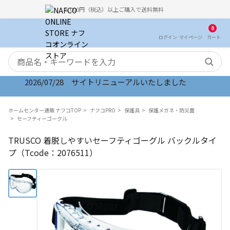
5,000円（税込）以上ご購入で送料無料
0
ログイン
マイ
ページ
カート
検索キーワード
2026/07/28 サイトリニューアルいたしました
ホームセンター通販 ナフコTOP
ナフコPRO
保護具
保護メガネ・防災面
セーフティーゴーグル
TRUSCO 着脱しやすいセーフティゴーグル バックルタイ
プ（Tcode：2076511）