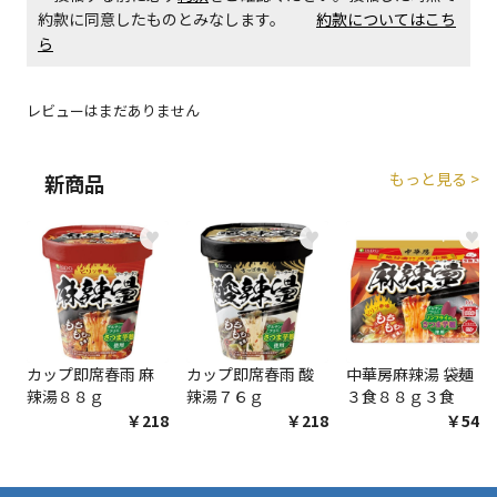
約款に同意したものとみなします。
約款についてはこち
ら
レビューはまだありません
もっと見る >
新商品
♥
♥
♥
カップ即席春雨 麻
カップ即席春雨 酸
中華房麻辣湯 袋麺
辣湯８８ｇ
辣湯７６ｇ
３食８８ｇ３食
￥218
￥218
￥548