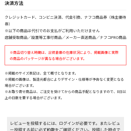
決済方法
エアコンの取付工事が必要な商品です。別途費用が発
生する場合がございます。
クレジットカード、コンビニ決済、代金引換、ナフコ商品券（株主優待
券）
※以下の商品は代引でのお支払がご利用いただけません
商品購入個数ごとに送料がかかる商品です
店舗受取商品／設置等工事付商品／メーカー直送商品／ナフコPRO商品
※商品切り替え時期は、出荷倉庫の在庫状況により、掲載画像と実際
の商品のパッケージが異なる場合がございます。
※掲載のサイズ表記は、全て概寸となります。
※掲載の画像は、製造元都合によりデザイン・仕様等が予告なく変更となる
場合がございます。
※お取り寄せ商品は、ご注文を受けてからの商品手配となりますので、8日以
上の日数を要する場合がございます。
レビューを投稿するには、ログインが必要です。またレビュ
ー投稿する前に必ず
約款
をご確認ください。投稿した時点で