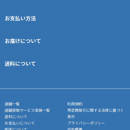
お支払い方法
※店舗受取を選択いただいた場合であっても弊社実店舗でお支払
お届けについて
いいただくことはできません。ご了承ください。
■クレジットカード
■ご自宅への宅配の場合
■コンビニ払い（前入金）
送料について
ご注文が確認出来次第、1～4営業日に発送いたします。「お取り
■代金引換(代引)※手数料がかかります
寄せ」の場合は商品が揃い次第のご発送となります。お荷物の発
■ポイント払い利用可
送完了が確認出来次第、お荷物番号の記載をしたメールをお送り
■領収書はお客様ご自身で発行となります。
5,000円（税込）以上お買い上げで送料無料キャンペーン実施中！
させて頂きます。オンラインストアの倉庫より発送後、約1～3営
■領収書に記載する金額については商品代・配送費からポイン
または、店舗受取なら送料無料！
業日にてお引渡しとなります。(離島などの場合、例外もあります)
ト・クーポンを差し引いた金額の領収書を発行しております。領
※一部、適用外、追加送料が必要な商品もございます。
収書には押印はしておりません。
メーカー直送品など一部商品については、その他商品との購入に
店舗一覧
利用規約
■商品によっては一部決済方法が使用できない場合がございま
制限がかかる場合がございます。また発送日についても、通常と
店舗受取サービス実施一覧
特定商取引に関する法律に基づく
す。
異なる場合がございます。対象商品の説明ページをご確認くださ
送料について
表示
い。
お支払いについて
プライバシーポリシー
配送について
会社概要