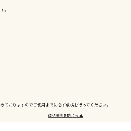
委託業者によ
ます。
※ほか商品と
けてお買い求
※支払い方法
※電話注文は
宅配のみでお
※「宅配・店
午前9時まで
ただし、メー
間をいただく
また、日曜・
荷対応となり
設置工事代金
定めておりますのでご使用までに必ず点検を行ってください。
商品説明を閉じる ▲
お見積商品で