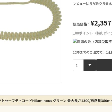
レビューはまだありません
¥2,357
販売価格：
100ポイント（特典ポイ
12時までのご注文で、当
宅配や店舗受
店舗のみで受
※同時購入の
特定の店舗の
クトセーフティコードHiluminous グリーン 最大長さ1300/自然長380
ん）
※同時購入の