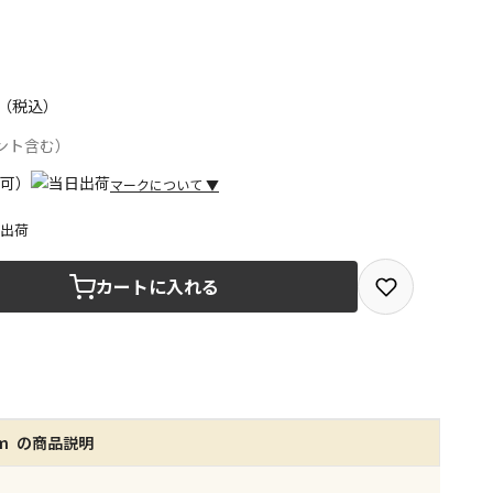
（税込）
ント含む）
マークについて
▼
日出荷
取を選択できる商品です
カートに入れる
取できる商品です（宅配便でのお届けができません）
商品は、全て同じ店舗での受取となります
みで受取ができる商品です（宅配便でのお届けができませ
mm の商品説明
商品は、全て同じ店舗での受取となります