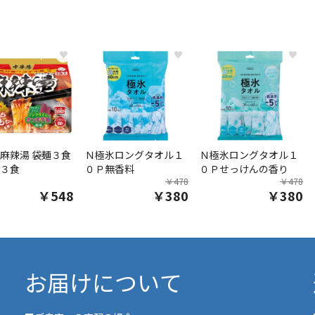
♥
♥
♥
麻辣湯 袋麺３食
Ｎ極氷ロングタオル１
Ｎ極氷ロングタオル１
３食
０Ｐ無香料
０Ｐせっけんの香り
￥478
￥478
￥548
￥380
￥380
お届けについて