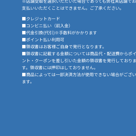
※店舗受取を選択いただいた場合であっても弊社実店舗でお
支払いいただくことはできません。ご了承ください。
■クレジットカード
■コンビニ払い（前入金）
■代金引換(代引)※手数料がかかります
■ポイント払い利用可
■領収書はお客様ご自身で発行となります。
■領収書に記載する金額については商品代・配送費からポ
ント・クーポンを差し引いた金額の領収書を発行しており
す。領収書には押印はしておりません。
■商品によっては一部決済方法が使用できない場合がござ
ます。