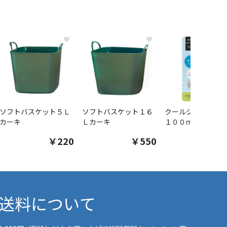
♥
♥
ソフトバスケット５Ｌ
ソフトバスケット１６
クールシャツスプ
カーキ
Ｌカーキ
１００ｍｌ
￥220
￥550
￥1
送料について