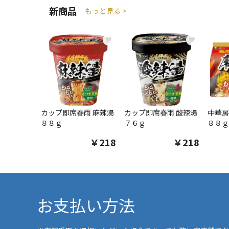
新商品
もっと見る >
♥
♥
カップ即席春雨 麻辣湯
カップ即席春雨 酸辣湯
中華房
８８ｇ
７６ｇ
８８ｇ
￥218
￥218
お支払い方法