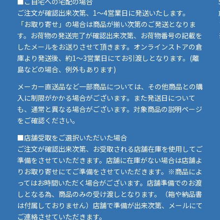
■ご自宅への宅配の場合
ご注文が確認出来次第、1～4営業日に発送いたします。
「お取り寄せ」の場合は商品が揃い次第のご発送となりま
す。お荷物の発送完了が確認出来次第、お荷物番号の記載を
したメールをお送りさせて頂きます。オンラインストアの倉
庫より発送後、約1～3営業日にてお引渡しとなります。(離
島などの場合、例外もあります)
イ
メーカー直送品など一部商品については、その他商品との購
ま
入に制限がかかる場合がございます。また発送日について
も、通常と異なる場合がございます。対象商品の説明ページ
い
をご確認ください。
■店舗受取をご選択いただいた場合
ご注文が確認出来次第、お受取される店舗在庫を使用してご
準備をさせていただきます。店舗に在庫がない場合は店舗よ
りお取り寄せにてご準備をさせていただきます。※商品によ
ってはお時間いただく場合がございます。店舗準備でのお渡
しとなる為、商品のみの受け渡しとなります。（箱や納品書
は付属しておりません）店舗で準備が出来次第、メールにて
ご連絡させていただきます。