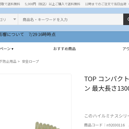
受取で送料無料
5,000円（税込）以上ご購入で送料無料
12時までのご注文で当日出荷
ド
いて 7/29 16時時点
ペーン ▾
おすすめ商品
ア
下防止用品
安全ロープ
TOP コンパクト
ン 最大長さ1300
このハイルミナスシリ
商品コード：n92030116 J