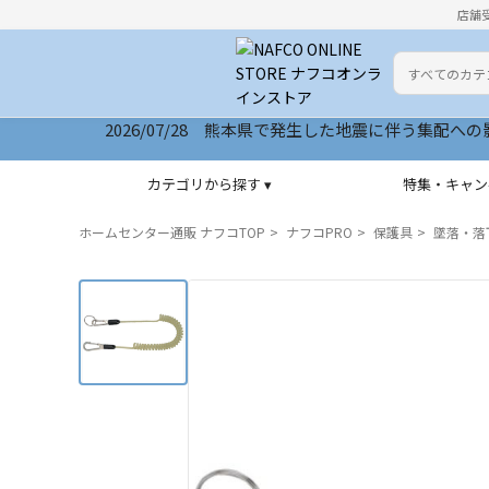
店舗
カテゴリ
検索キーワー
2026/07/28 熊本県で発生した地震に伴う集配への影響につ
2026/07/28 サイトリニューアルいたしました
カテゴリから探す ▾
特集・キャン
ホームセンター通販 ナフコTOP
ナフコPRO
保護具
墜落・落