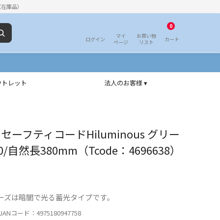
（在庫品）
0
マイ
お買い物
ログイン
カート
ページ
リスト
ウトレット
法人のお客様 ▾
セーフティコードHiluminous グリー
/自然長380mm（Tcode：4696638）
ーズは暗闇で光る蓄光タイプです。
ANコード：4975180947758