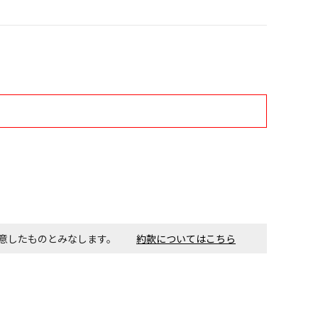
す。金額・施工日はお打ち合わせの上、決定となります。
付工事が必要な商品です。別途費用が発生する場合がござい
ごとに送料がかかる商品です
同意したものとみなします。
約款についてはこちら