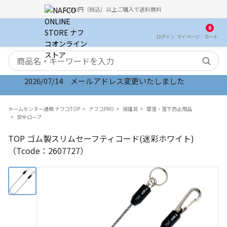
5,000円（税込）以上ご購入で送料無料
0
ログイン
マイ
ページ
カート
検索キーワード
2026/07/14 メールアドレス変更いたしました
ホームセンター通販 ナフコTOP
ナフコPRO
保護具
墜落・落下防止用品
安全ロープ
TOP ゴム製スリムセーフティコード(迷彩ホワイト)
（Tcode：2607727）