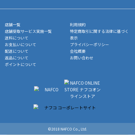
させて頂きます。オンラインストアの倉庫より発送後、約1～3営
■領収書に記載する金額については商品代・配送費からポイン
または、店舗受取なら送料無料！
業日にてお引渡しとなります。(離島などの場合、例外もあります)
ト・クーポンを差し引いた金額の領収書を発行しております。領
※一部、適用外、追加送料が必要な商品もございます。
収書には押印はしておりません。
メーカー直送品など一部商品については、その他商品との購入に
店舗一覧
利用規約
■商品によっては一部決済方法が使用できない場合がございま
制限がかかる場合がございます。また発送日についても、通常と
店舗受取サービス実施一覧
特定商取引に関する法律に基づく
す。
異なる場合がございます。対象商品の説明ページをご確認くださ
送料について
表示
い。
お支払いについて
プライバシーポリシー
配送について
会社概要
■店舗受取をご選択いただいた場合
返品について
お問い合わせ
ご注文が確認出来次第、お受取される店舗在庫を使用してご準備
ポイントについて
をさせていただきます。店舗に在庫がない場合は店舗よりお取り
寄せにてご準備をさせていただきます。※商品によってはお時間
いただく場合がございます。店舗準備でのお渡しとなる為、商品
のみの受け渡しとなります。（箱や納品書は付属しておりませ
ん）店舗で準備が出来次第、メールにてご連絡させていただきま
す。
©2018 NAFCO Co., Ltd.