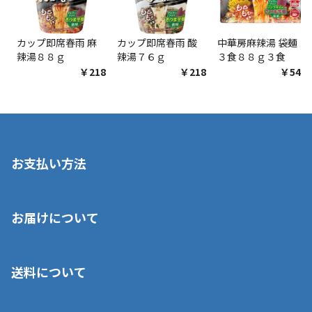
カップ即席春雨 麻
カップ即席春雨 酸
中華房麻辣湯 袋麺
辣湯８８ｇ
辣湯７６ｇ
３食８８ｇ３食
￥218
￥218
￥548
お支払い方法
※店舗受取を選択いただいた場合であっても弊社実店舗でお支払
お届けについて
いいただくことはできません。ご了承ください。
■クレジットカード
■ご自宅への宅配の場合
■コンビニ払い（前入金）
送料について
ご注文が確認出来次第、1～4営業日に発送いたします。「お取り
■代金引換(代引)※手数料がかかります
寄せ」の場合は商品が揃い次第のご発送となります。お荷物の発
■ポイント払い利用可
送完了が確認出来次第、お荷物番号の記載をしたメールをお送り
■領収書はお客様ご自身で発行となります。
5,000円（税込）以上お買い上げで送料無料キャンペーン実施中！