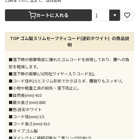
12時までのご注文で、当日出荷
宅配や店舗受取を選択できる商品です
カートに入れる
店舗のみで受取できる商品です（宅配便でのお届けが
TOP ゴム製スリムセーフティコード(迷彩ホワイト) の商品説
できません）
明
※同時購入の商品は、全て同じ店舗での受取となりま
す
■落下時の衝撃吸収に優れたゴムコードを採用しており、腰への負
特定の店舗のみで受取ができる商品です（宅配便での
担を軽減します。
お届けができません）
■落下時の衝撃1/3(同社ワイヤー入りコード比)。
※同時購入の商品は、全て同じ店舗での受取となりま
■コード径Φ2.5とスリム形状でかさばらず、腰廻りもスッキリ。
す
■小物や軽量工具の紛失・落下防止に。
委託業者によりお届けする商品です
■自然長(mm):410
※ほか商品との同時購入はできません。お手数です
■最大長さ(mm):880
が、ご購入手続きを分けてお買い求めください
■色:迷彩ホワイト
※支払い方法の代金引換は選択できません。
■コード径(mm):2.5
※電話注文はできません。
■コード長さ(mm):410
宅配のみでお届けする商品です（店舗受取は選択でき
■タイプ:ゴム製
ません）
■ダイレクトに接続可能な二重リング付(Φ17)