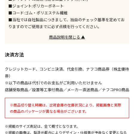
※「宅配・店舗受取」「宅配のみ」マークの商品のみ
■ジョイント:ポリカーボネート
同時購入が可能です
■コード:ゴム・ポリエステル繊維
■当社では自社製品につきまして、独自のチェック基準を定めてお
午前9時までのご注文確定した商品については、当日に
出荷いたします。
りますのでご使用までに必ず点検を行ってください。
ただし、メーカーの営業日に基づき出荷手続きを行う
商品説明を閉じる ▲
ため、通常よりお時間をいただく場合がございます。
また、日曜・祝日や年末年始などの長期休業期間中
は、休業明けからの出荷対応となります。
決済方法
設置工事代金も含まれた商品です
クレジットカード、コンビニ決済、代金引換、ナフコ商品券（株主優待
券）
※以下の商品は代引でのお支払がご利用いただけません
お見積商品です。金額・施工日はお打ち合わせの上、
店舗受取商品／設置等工事付商品／メーカー直送商品／ナフコPRO商品
決定となります。
※商品切り替え時期は、出荷倉庫の在庫状況により、掲載画像と実際
の商品のパッケージが異なる場合がございます。
お見積商品です。金額・施工日はお打ち合わせの上、
決定となります。
※掲載のサイズ表記は、全て概寸となります。
※掲載の画像は、製造元都合によりデザイン・仕様等が予告なく変更となる