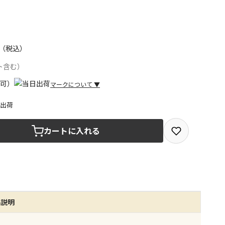
（税込）
ト含む）
マークについて
▼
日出荷
取を選択できる商品です
カートに入れる
取できる商品です（宅配便でのお届けができません）
商品は、全て同じ店舗での受取となります
みで受取ができる商品です（宅配便でのお届けができませ
品説明
商品は、全て同じ店舗での受取となります