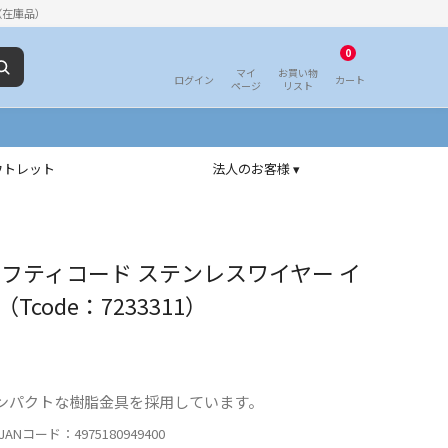
（在庫品）
0
マイ
お買い物
ログイン
カート
ページ
リスト
ウトレット
法人のお客様 ▾
ーフティコード ステンレスワイヤー イ
code：7233311）
ンパクトな樹脂金具を採用しています。
ANコード：4975180949400