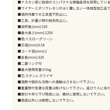
■ナスカン部に独自のコンパクトな樹脂金具を採用してい
■ワイヤーとポリウレタンがはく離しない一体成型加工品
■高所作業での工具落下防止に。
■工具、計量小物の紛失防止に。
■自然長(mm):320
■最大長さ(mm):1250
■色:イエローグリーン
■芯径(mm):0.54
■コード径(mm):2
■全長(mm):320
■二重リング付
■最大使用荷重:0.5kg
■芯:ステンレスワイヤ
■高熱や鋭利な刃物への接触はさせないで下さい。
■重量物や急激な荷重は掛けないで下さい。延びて人に当た
■索引や吊り下げ用具には、絶対に使用しないで下さい。
■用途以外には使用しないで下さい。