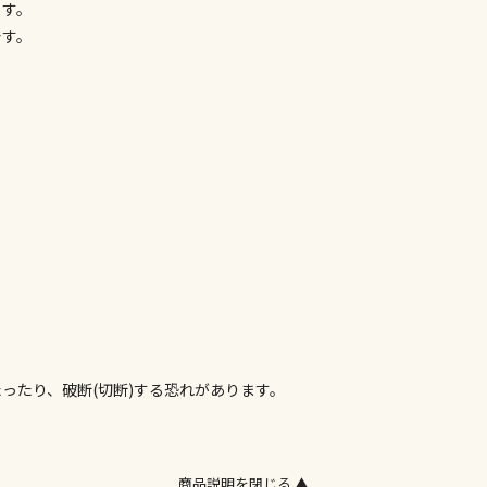
ます。
委託業者によ
です。
※ほか商品と
けてお買い求
※支払い方法
※電話注文は
宅配のみでお
※「宅配・店
午前9時まで
ただし、メー
間をいただく
また、日曜・
荷対応となり
設置工事代金
ったり、破断(切断)する恐れがあります。
お見積商品で
商品説明を閉じる ▲