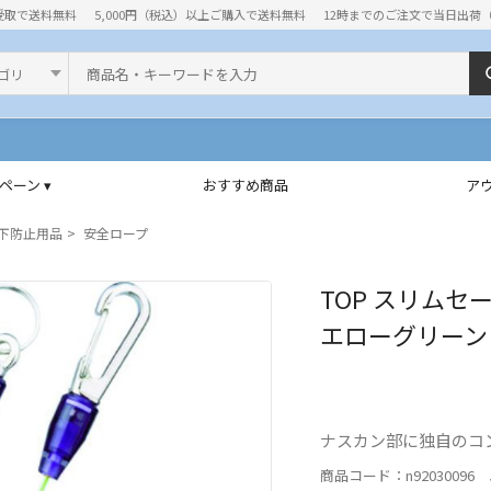
受取で送料無料
5,000円（税込）以上ご購入で送料無料
12時までのご注文で当日出荷
ド
ペーン ▾
おすすめ商品
ア
下防止用品
安全ロープ
TOP スリムセ
エローグリーン（T
ナスカン部に独自のコ
商品コード：n92030096 J