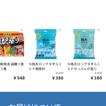
♥
♥
♥
麻辣湯 袋麺３食
Ｎ極氷ロングタオル１
Ｎ極氷ロングタオル１
３食
０Ｐ無香料
０Ｐせっけんの香り
￥478
￥478
￥548
￥380
￥380