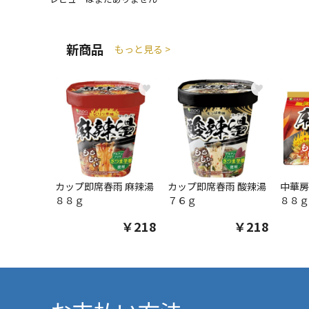
新商品
もっと見る >
♥
♥
カップ即席春雨 麻辣湯
カップ即席春雨 酸辣湯
中華房
８８ｇ
７６ｇ
８８ｇ
￥218
￥218