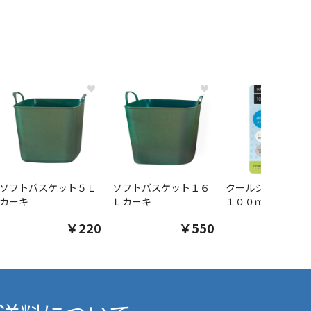
♥
♥
ソフトバスケット５Ｌ
ソフトバスケット１６
クールシャツスプ
カーキ
Ｌカーキ
１００ｍｌ
￥220
￥550
￥1