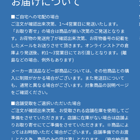
お届けについて
■ご自宅への宅配の場合
ご注文が確認出来次第、1～4営業日に発送いたします。
「お取り寄せ」の場合は商品が揃い次第のご発送となりま
す。お荷物の発送完了が確認出来次第、お荷物番号の記載を
したメールをお送りさせて頂きます。オンラインストアの倉
庫より発送後、約1～3営業日にてお引渡しとなります。(離
島などの場合、例外もあります)
イ
メーカー直送品など一部商品については、その他商品との購
ま
入に制限がかかる場合がございます。また発送日について
も、通常と異なる場合がございます。対象商品の説明ページ
い
をご確認ください。
■店舗受取をご選択いただいた場合
ご注文が確認出来次第、お受取される店舗在庫を使用してご
準備をさせていただきます。店舗に在庫がない場合は店舗よ
りお取り寄せにてご準備をさせていただきます。※商品によ
ってはお時間いただく場合がございます。店舗準備でのお渡
しとなる為、商品のみの受け渡しとなります。（箱や納品書