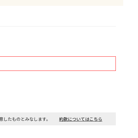
す。金額・施工日はお打ち合わせの上、決定となります。
付工事が必要な商品です。別途費用が発生する場合がござい
ごとに送料がかかる商品です
同意したものとみなします。
約款についてはこちら