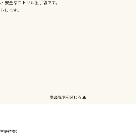
心・安全なニトリル製手袋です。
委託業者によ
ットします。
※ほか商品と
けてお買い求
※支払い方法
※電話注文は
宅配のみでお
※「宅配・店
午前9時まで
ただし、メー
間をいただく
また、日曜・
荷対応となり
商品説明を閉じる ▲
設置工事代金
お見積商品で
株主優待券）