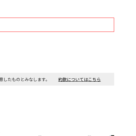
す。金額・施工日はお打ち合わせの上、決定となります。
付工事が必要な商品です。別途費用が発生する場合がござい
ごとに送料がかかる商品です
同意したものとみなします。
約款についてはこちら