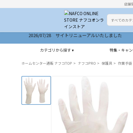
店舗
カテゴリ
検索キーワー
2026/07/28 サイトリニューアルいたしました
カテゴリから探す ▾
特集・キャン
ホームセンター通販 ナフコTOP
ナフコPRO
保護具
作業手袋