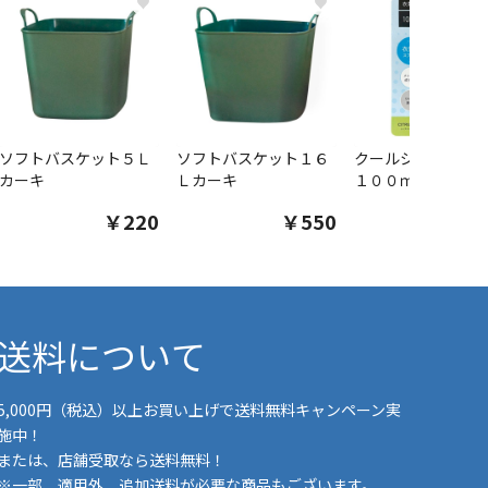
♥
♥
ソフトバスケット５Ｌ
ソフトバスケット１６
クールシャツスプ
カーキ
Ｌカーキ
１００ｍｌ
￥220
￥550
￥1
送料について
5,000円（税込）以上お買い上げで送料無料キャンペーン実
施中！
または、店舗受取なら送料無料！
※一部、適用外、追加送料が必要な商品もございます。