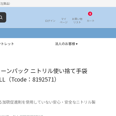
（在庫品）
0
マイ
お買い物
ログイン
カート
ページ
リスト
ウトレット
法人のお客様 ▾
リーンパック ニトリル使い捨て手袋
LL（Tcode：8192571）
る加硫促進剤を使用していない安心・安全なニトリル製