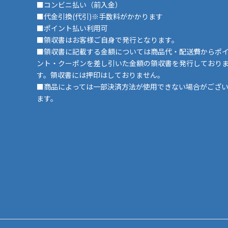
■コンビニ払い（前入金）
■代金引換(代引)※手数料がかかります
■ポイント払い利用可
■領収書はお客様ご自身で発行となります。
■領収書に記載する金額については商品代・配送費からポ
ント・クーポンを差し引いた金額の領収書を発行しており
す。領収書には押印はしておりません。
■商品によっては一部決済方法が使用できない場合がござ
ます。