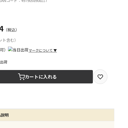
ANコード：4979058908117
4
（税込）
ント含む）
マークについて
▼
日出荷
取を選択できる商品です
カートに入れる
取できる商品です（宅配便でのお届けができません）
商品は、全て同じ店舗での受取となります
みで受取ができる商品です（宅配便でのお届けができませ
品説明
商品は、全て同じ店舗での受取となります