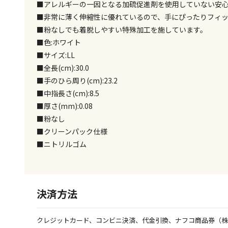
■アレルギーの一因となる加硫促進剤を使用していない安
■非常に薄く伸縮性に優れているので、手にぴったりフィ
■粉なしでも着脱しやすい特殊加工を施しています。
■色:ホワイト
■サイズ:LL
■全長(cm):30.0
■手のひら周り(cm):23.2
■中指長さ(cm):8.5
■厚さ(mm):0.08
■粉なし
■クリーンパック仕様
■ニトリルゴム
決済方法
クレジットカード、コンビニ決済、代金引換、ナフコ商品券（