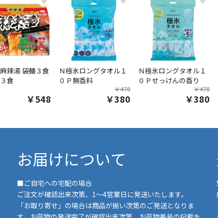
♥
♥
♥
麻辣湯 袋麺３食
Ｎ極氷ロングタオル１
Ｎ極氷ロングタオル１
３食
０Ｐ無香料
０Ｐせっけんの香り
￥478
￥478
￥548
￥380
￥380
お届けについて
■ご自宅への宅配の場合
ご注文が確認出来次第、1～4営業日に発送いたします。
「お取り寄せ」の場合は商品が揃い次第のご発送となりま
す。お荷物の発送完了が確認出来次第、お荷物番号の記載を