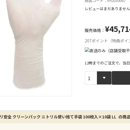
商品コード：n92030087 J
レビューはまだありません
¥45,71
販売価格：
207ポイント（特典ポイ
12時までのご注文で、当
宅配や店舗受
店舗のみで受
※同時購入の
特定の店舗の
リ安全 クリーンパック ニトリル使い捨て手袋 100枚入×10袋 LL の商
ん）
※同時購入の