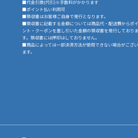
■代金引換(代引)※手数料がかかります
■ポイント払い利用可
■領収書はお客様ご自身で発行となります。
■領収書に記載する金額については商品代・配送費からポ
ント・クーポンを差し引いた金額の領収書を発行しており
す。領収書には押印はしておりません。
■商品によっては一部決済方法が使用できない場合がござ
ます。