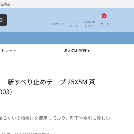
（在庫品）
0
マイ
お買い物
ログイン
カート
ページ
リスト
ウトレット
法人のお客様 ▾
 新すべり止めテープ 25X5M 茶
003）
柔らかい樹脂素材を使用しており、靴下や素肌に優しい
。