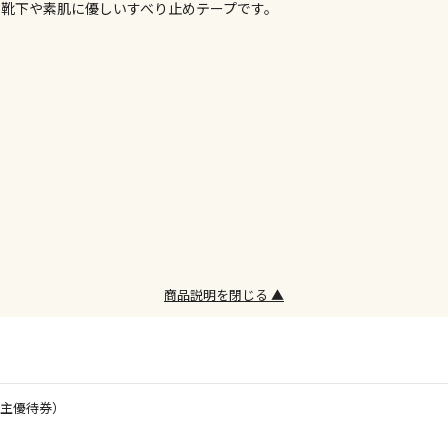
靴下や素肌に優しいすべり止めテープです。
委託業者によ
※ほか商品と
けてお買い求
※支払い方法
※電話注文は
宅配のみでお
※「宅配・店
午前9時まで
ただし、メー
間をいただく
また、日曜・
荷対応となり
商品説明を閉じる ▲
設置工事代金
株主優待券）
お見積商品で