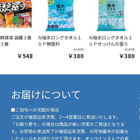
麻辣湯 袋麺３食
Ｎ極氷ロングタオル１
Ｎ極氷ロングタオル１
３食
０Ｐ無香料
０Ｐせっけんの香り
￥478
￥478
￥548
￥380
￥380
お届けについて
■ご自宅への宅配の場合
ご注文が確認出来次第、1～4営業日に発送いたします。
「お取り寄せ」の場合は商品が揃い次第のご発送となりま
す。お荷物の発送完了が確認出来次第、お荷物番号の記載を
したメールをお送りさせて頂きます。オンラインストアの倉