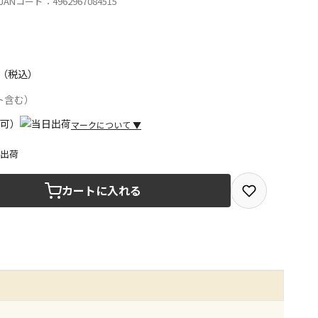
ANコード：4962967084515
（税込）
ト含む）
マークについて
▼
日出荷
取を選択できる商品です
カートに入れる
取できる商品です（宅配便でのお届けができません）
商品は、全て同じ店舗での受取となります
みで受取ができる商品です（宅配便でのお届けができませ
商品は、全て同じ店舗での受取となります