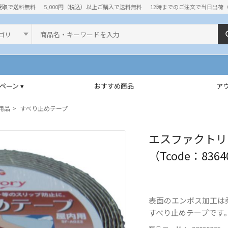
受取で送料無料
5,000円（税込）以上ご購入で送料無料
12時までのご注文で当日出荷
ド
ペーン ▾
おすすめ商品
ア
用品
すべり止めテープ
エスファクトリー
（Tcode：8364
表面のエンボス加工は
すべり止めテープです