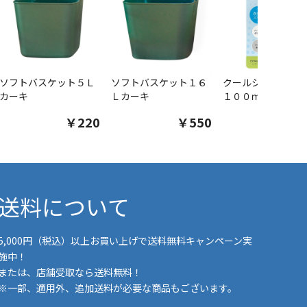
ソフトバスケット５Ｌ
ソフトバスケット１６
クールシャツスプ
カーキ
Ｌカーキ
１００ｍｌ
￥220
￥550
￥1
送料について
5,000円（税込）以上お買い上げで送料無料キャンペーン実
施中！
または、店舗受取なら送料無料！
※一部、適用外、追加送料が必要な商品もございます。