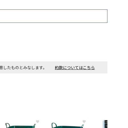
す。金額・施工日はお打ち合わせの上、決定となります。
付工事が必要な商品です。別途費用が発生する場合がござい
ごとに送料がかかる商品です
同意したものとみなします。
約款についてはこちら
♥
♥