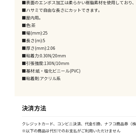
■表面のエンボス加工は柔らかい樹脂素材を使用しており、
■ハサミで自由な長さにカットできます。
■屋内用。
■色:茶
■幅(mm):25
■長さ(m):5
■厚さ(mm):2.06
■粘着力:0.30N/20mm
■引張強度:130N/10mm
■基材:紙・塩化ビニール(PVC)
■粘着剤:アクリル系
決済方法
クレジットカード、コンビニ決済、代金引換、ナフコ商品券（
※以下の商品は代引でのお支払がご利用いただけません