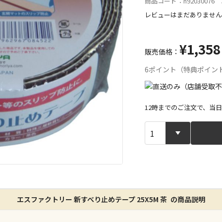
商品コード：n92030076 J
レビューはまだありません
¥1,358
販売価格：
6ポイント（特典ポイン
12時までのご注文で、当
宅配や店舗受
店舗のみで受
※同時購入の
特定の店舗の
エスファクトリー 新すべり止めテープ 25X5M 茶 の商品説明
ん）
※同時購入の