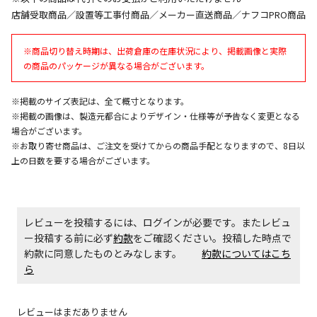
生する場合がございます。
店舗受取商品／設置等工事付商品／メーカー直送商品／ナフコPRO商品
※商品切り替え時期は、出荷倉庫の在庫状況により、掲載画像と実際
商品購入個数ごとに送料がかかる商品です
の商品のパッケージが異なる場合がございます。
※掲載のサイズ表記は、全て概寸となります。
※掲載の画像は、製造元都合によりデザイン・仕様等が予告なく変更となる
場合がございます。
※お取り寄せ商品は、ご注文を受けてからの商品手配となりますので、8日以
上の日数を要する場合がございます。
レビューを投稿するには、ログインが必要です。またレビュ
ー投稿する前に必ず
約款
をご確認ください。投稿した時点で
約款に同意したものとみなします。
約款についてはこち
ら
レビューはまだありません