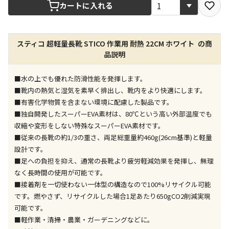
宅配や店舗受取を選択できる商品です
カートに入れる
店舗のみで受取できる商品です（宅配便でのお届けが
スティコ 超軽量長靴 STICO 作業用 耐熱 22CM ホワイト の商
できません）
品説明
※同時購入の商品は、全て同じ店舗での受取となりま
す
■水の上でも優れた防滑性能を発揮します。
特定の店舗のみで受取ができる商品です（宅配便での
■靴内の熱気と湿気を素早く排出し、靴内をより快適にします。
お届けができません）
■有害化学物質を含まない環境に配慮した製品です。
※同時購入の商品は、全て同じ店舗での受取となりま
■独自開発したスーパーEVA素材は、80℃という高い外部温度でも
す
収縮や変形をしない特殊なスーパーEVA素材です。
委託業者によりお届けする商品です
■従来の長靴の約1/3の重さ、両足総重量約460g(26cm基準)と軽量
※ほか商品との同時購入はできません。お手数です
設計です。
が、ご購入手続きを分けてお買い求めください
■足への負担を抑え、通常の長靴より疲労軽減効果を発揮し、無理
※支払い方法の代金引換は選択できません。
なく長時間の使用が可能です。
※電話注文はできません。
■接着剤を一切使わない一体型の構造なので100%リサイクル可能
宅配のみでお届けする商品です（店舗受取は選択でき
です。燃やさず、リサイクルした場合1足あたり650gCO2削減実現
ません）
可能です。
※「宅配・店舗受取」「宅配のみ」マークの商品のみ
■軽作業・清掃・農業・ガーデニングなどに。
同時購入が可能です