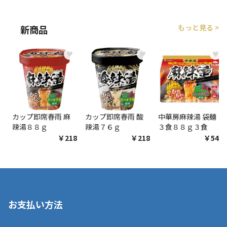
もっと見る >
新商品
♥
♥
♥
カップ即席春雨 麻
カップ即席春雨 酸
中華房麻辣湯 袋麺
辣湯８８ｇ
辣湯７６ｇ
３食８８ｇ３食
￥218
￥218
￥548
お支払い方法