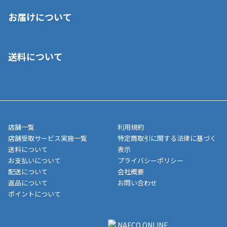
※店舗受取を選択いただいた場合であっても弊社実店舗でお支払
お届けについて
いいただくことはできません。ご了承ください。
■クレジットカード
■ご自宅への宅配の場合
■コンビニ払い（前入金）
送料について
ご注文が確認出来次第、1～4営業日に発送いたします。「お取り
■代金引換(代引)※手数料がかかります
寄せ」の場合は商品が揃い次第のご発送となります。お荷物の発
■ポイント払い利用可
送完了が確認出来次第、お荷物番号の記載をしたメールをお送り
■領収書はお客様ご自身で発行となります。
5,000円（税込）以上お買い上げで送料無料キャンペーン実施中！
させて頂きます。オンラインストアの倉庫より発送後、約1～3営
■領収書に記載する金額については商品代・配送費からポイン
または、店舗受取なら送料無料！
業日にてお引渡しとなります。(離島などの場合、例外もあります)
ト・クーポンを差し引いた金額の領収書を発行しております。領
※一部、適用外、追加送料が必要な商品もございます。
収書には押印はしておりません。
メーカー直送品など一部商品については、その他商品との購入に
店舗一覧
利用規約
■商品によっては一部決済方法が使用できない場合がございま
制限がかかる場合がございます。また発送日についても、通常と
店舗受取サービス実施一覧
特定商取引に関する法律に基づく
す。
異なる場合がございます。対象商品の説明ページをご確認くださ
送料について
表示
い。
お支払いについて
プライバシーポリシー
配送について
会社概要
■店舗受取をご選択いただいた場合
返品について
お問い合わせ
ご注文が確認出来次第、お受取される店舗在庫を使用してご準備
ポイントについて
をさせていただきます。店舗に在庫がない場合は店舗よりお取り
寄せにてご準備をさせていただきます。※商品によってはお時間
いただく場合がございます。店舗準備でのお渡しとなる為、商品