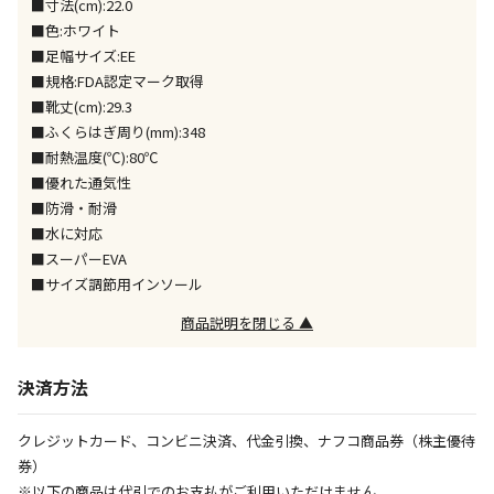
■寸法(cm):22.0
■色:ホワイト
午前9時までのご注文確定した商品については、当日に
出荷いたします。
■足幅サイズ:EE
ただし、メーカーの営業日に基づき出荷手続きを行う
■規格:FDA認定マーク取得
ため、通常よりお時間をいただく場合がございます。
■靴丈(cm):29.3
また、日曜・祝日や年末年始などの長期休業期間中
■ふくらはぎ周り(mm):348
は、休業明けからの出荷対応となります。
■耐熱温度(℃):80℃
■優れた通気性
設置工事代金も含まれた商品です
■防滑・耐滑
■水に対応
■スーパーEVA
お見積商品です。金額・施工日はお打ち合わせの上、
■サイズ調節用インソール
決定となります。
商品説明を閉じる ▲
決済方法
お見積商品です。金額・施工日はお打ち合わせの上、
決定となります。
クレジットカード、コンビニ決済、代金引換、ナフコ商品券（株主優待
券）
※以下の商品は代引でのお支払がご利用いただけません
エアコンの取付工事が必要な商品です。別途費用が発