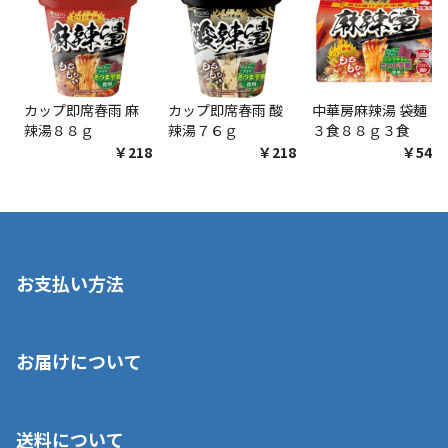
カップ即席春雨 麻
カップ即席春雨 酸
中華房麻辣湯 袋麺
辣湯８８ｇ
辣湯７６ｇ
３食８８ｇ３食
￥218
￥218
￥548
お支払い方法
※店舗受取を選択いただいた場合であっても弊社実店舗でお支払
お届けについて
いいただくことはできません。ご了承ください。
■クレジットカード
■ご自宅への宅配の場合
■コンビニ払い（前入金）
送料について
ご注文が確認出来次第、1～4営業日に発送いたします。「お取り
■代金引換(代引)※手数料がかかります