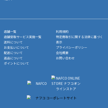
寄せ」の場合は商品が揃い次第のご発送となります。お荷物の発
■ポイント払い利用可
送完了が確認出来次第、お荷物番号の記載をしたメールをお送り
■領収書はお客様ご自身で発行となります。
5,000円（税込）以上お買い上げで送料無料キャンペーン実施中！
させて頂きます。オンラインストアの倉庫より発送後、約1～3営
■領収書に記載する金額については商品代・配送費からポイン
または、店舗受取なら送料無料！
業日にてお引渡しとなります。(離島などの場合、例外もあります)
ト・クーポンを差し引いた金額の領収書を発行しております。領
※一部、適用外、追加送料が必要な商品もございます。
収書には押印はしておりません。
メーカー直送品など一部商品については、その他商品との購入に
店舗一覧
利用規約
■商品によっては一部決済方法が使用できない場合がございま
制限がかかる場合がございます。また発送日についても、通常と
店舗受取サービス実施一覧
特定商取引に関する法律に基づく
す。
異なる場合がございます。対象商品の説明ページをご確認くださ
送料について
表示
い。
お支払いについて
プライバシーポリシー
配送について
会社概要
■店舗受取をご選択いただいた場合
返品について
お問い合わせ
ご注文が確認出来次第、お受取される店舗在庫を使用してご準備
ポイントについて
をさせていただきます。店舗に在庫がない場合は店舗よりお取り
寄せにてご準備をさせていただきます。※商品によってはお時間
いただく場合がございます。店舗準備でのお渡しとなる為、商品
のみの受け渡しとなります。（箱や納品書は付属しておりませ
ん）店舗で準備が出来次第、メールにてご連絡させていただきま
す。