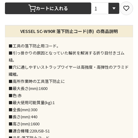
宅配や店舗受取を選択できる商品です
カートに入れる
店舗のみで受取できる商品です（宅配便でのお届けが
VESSEL SC-W90R 落下防止コード(赤) の商品説明
できません）
※同時購入の商品は、全て同じ店舗での受取となりま
す
■工具の落下防止用コード。
■引っ掛かりの原因となっていた輪状を解消する折り目付きゴム
特定の店舗のみで受取ができる商品です（宅配便での
紐。
お届けができません）
■穴に通しやすいストラップワイヤーは高強度・高弾性のアラミド
※同時購入の商品は、全て同じ店舗での受取となりま
繊維。
す
■高所作業時の工具落下防止に
委託業者によりお届けする商品です
■最大長さ(mm):1600
※ほか商品との同時購入はできません。お手数です
■色:赤
が、ご購入手続きを分けてお買い求めください
■最大使用可能質量(kg):1
※支払い方法の代金引換は選択できません。
■全長(mm):300
※電話注文はできません。
■長さ(mm):440
宅配のみでお届けする商品です（店舗受取は選択でき
■高さ(mm):1600
ません）
■適合機種:220USB-S1
※「宅配・店舗受取」「宅配のみ」マークの商品のみ
■品名:落下防止コード