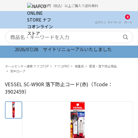
5,000円（税込）以上ご購入で送料無料
0
ログイン
マイ
ページ
カート
検索キーワード
2026/07/28 サイトリニューアルいたしました
ホームセンター通販 ナフコTOP
ナフコPRO
保護具
墜落・落下防止用品
安全ロープ
VESSEL SC-W90R 落下防止コード(赤)（Tcode：
3902459）