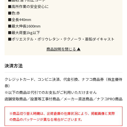
同時購入が可能です
■高所作業の安全安心に
■色:赤
午前9時までのご注文確定した商品については、当日に
出荷いたします。
■全長440mm
ただし、メーカーの営業日に基づき出荷手続きを行う
■最大伸長1600mm
ため、通常よりお時間をいただく場合がございます。
■最大荷重1kg以下
また、日曜・祝日や年末年始などの長期休業期間中
■ポリエステル・ポリウレタン・テクノーラ・亜鉛ダイキャスト
は、休業明けからの出荷対応となります。
商品説明を閉じる ▲
設置工事代金も含まれた商品です
決済方法
お見積商品です。金額・施工日はお打ち合わせの上、
クレジットカード、コンビニ決済、代金引換、ナフコ商品券（株主優待
決定となります。
券）
※以下の商品は代引でのお支払がご利用いただけません
店舗受取商品／設置等工事付商品／メーカー直送商品／ナフコPRO商品
お見積商品です。金額・施工日はお打ち合わせの上、
決定となります。
※商品切り替え時期は、出荷倉庫の在庫状況により、掲載画像と実際
の商品のパッケージが異なる場合がございます。