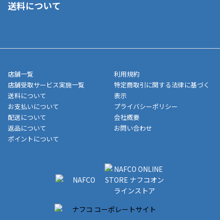
送料について
ご注文が確認出来次第、1～4営業日に発送いたします。「お取り
■代金引換(代引)※手数料がかかります
寄せ」の場合は商品が揃い次第のご発送となります。お荷物の発
■ポイント払い利用可
送完了が確認出来次第、お荷物番号の記載をしたメールをお送り
■領収書はお客様ご自身で発行となります。
5,000円（税込）以上お買い上げで送料無料キャンペーン実施中！
させて頂きます。オンラインストアの倉庫より発送後、約1～3営
■領収書に記載する金額については商品代・配送費からポイン
または、店舗受取なら送料無料！
業日にてお引渡しとなります。(離島などの場合、例外もあります)
ト・クーポンを差し引いた金額の領収書を発行しております。領
※一部、適用外、追加送料が必要な商品もございます。
収書には押印はしておりません。
メーカー直送品など一部商品については、その他商品との購入に
店舗一覧
利用規約
■商品によっては一部決済方法が使用できない場合がございま
制限がかかる場合がございます。また発送日についても、通常と
店舗受取サービス実施一覧
特定商取引に関する法律に基づく
す。
異なる場合がございます。対象商品の説明ページをご確認くださ
送料について
表示
い。
お支払いについて
プライバシーポリシー
配送について
会社概要
■店舗受取をご選択いただいた場合
返品について
お問い合わせ
ご注文が確認出来次第、お受取される店舗在庫を使用してご準備
ポイントについて
をさせていただきます。店舗に在庫がない場合は店舗よりお取り
寄せにてご準備をさせていただきます。※商品によってはお時間
いただく場合がございます。店舗準備でのお渡しとなる為、商品
のみの受け渡しとなります。（箱や納品書は付属しておりませ
ん）店舗で準備が出来次第、メールにてご連絡させていただきま
す。