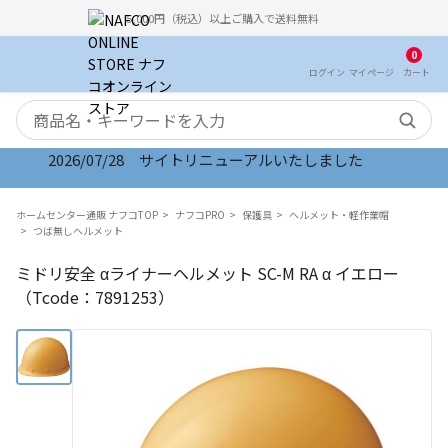
5,000円（税込）以上ご購入で送料無料
0
ログイン
マイ
ページ
カート
検索キーワード
2026/07/28 サイトリニューアルいたしました
ホームセンター通販 ナフコTOP
ナフコPRO
保護具
ヘルメット・軽作業帽
つば無しヘルメット
ミドリ安全 αライナーヘルメット SC-M RA α イエロー
（Tcode：7891253）