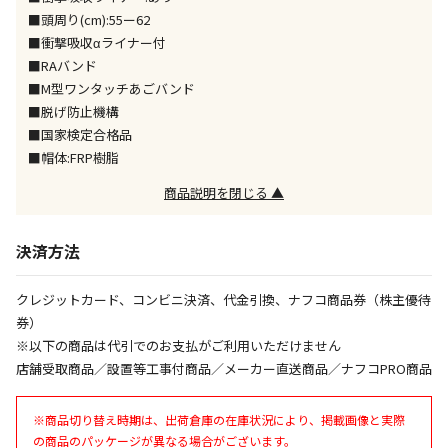
※「宅配・店舗受取」「宅配のみ」マークの商品のみ
■頭周り(cm):55ー62
同時購入が可能です
■衝撃吸収αライナー付
■RAバンド
午前9時までのご注文確定した商品については、当日に
出荷いたします。
■M型ワンタッチあごバンド
ただし、メーカーの営業日に基づき出荷手続きを行う
■脱げ防止機構
ため、通常よりお時間をいただく場合がございます。
■国家検定合格品
また、日曜・祝日や年末年始などの長期休業期間中
■帽体:FRP樹脂
は、休業明けからの出荷対応となります。
商品説明を閉じる ▲
設置工事代金も含まれた商品です
決済方法
お見積商品です。金額・施工日はお打ち合わせの上、
クレジットカード、コンビニ決済、代金引換、ナフコ商品券（株主優待
決定となります。
券）
※以下の商品は代引でのお支払がご利用いただけません
店舗受取商品／設置等工事付商品／メーカー直送商品／ナフコPRO商品
お見積商品です。金額・施工日はお打ち合わせの上、
決定となります。
※商品切り替え時期は、出荷倉庫の在庫状況により、掲載画像と実際
の商品のパッケージが異なる場合がございます。