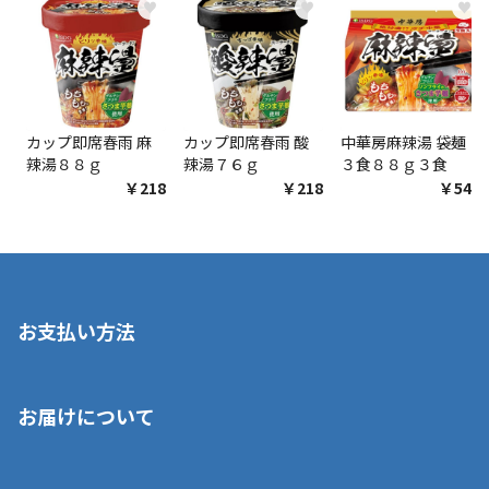
♥
♥
♥
カップ即席春雨 麻
カップ即席春雨 酸
中華房麻辣湯 袋麺
辣湯８８ｇ
辣湯７６ｇ
３食８８ｇ３食
￥218
￥218
￥548
お支払い方法
※店舗受取を選択いただいた場合であっても弊社実店舗でお支払
お届けについて
いいただくことはできません。ご了承ください。
■クレジットカード
■ご自宅への宅配の場合
■コンビニ払い（前入金）