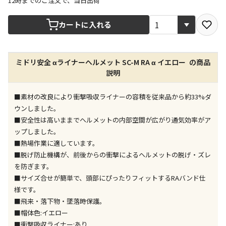
12時までのご注文で、当日出荷
宅配や店舗受取を選択できる商品です
カートに入れる
店舗のみで受取できる商品です（宅配便でのお届けが
ミドリ安全 αライナーヘルメット SC-M RA α イエロー の商品
できません）
説明
※同時購入の商品は、全て同じ店舗での受取となりま
す
■素材の改良により衝撃吸収ライナーの容積を従来品から約33%ダ
特定の店舗のみで受取ができる商品です（宅配便での
ウンしました。
お届けができません）
■安全性は高いままでヘルメットの内部空間が広がり通気効率がア
※同時購入の商品は、全て同じ店舗での受取となりま
ップしました。
す
■熱場作業に適しています。
委託業者によりお届けする商品です
■脱げ防止機構が、前後からの衝撃によるヘルメットの脱げ・ズレ
※ほか商品との同時購入はできません。お手数です
を防ぎます。
が、ご購入手続きを分けてお買い求めください
■サイズ合せが簡単で、頭部にぴったりフィットするRAバンド仕
※支払い方法の代金引換は選択できません。
様です。
※電話注文はできません。
■飛来・落下物・墜落時保護。
宅配のみでお届けする商品です（店舗受取は選択でき
■帽体色:イエロー
ません）
■衝撃吸収ライナー:あり