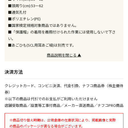
※「宅配・店舗受取」「宅配のみ」マークの商品のみ
■頭周り(cm):53ー62
同時購入が可能です
■通気孔付
■ポリエチレン(PE)
午前9時までのご注文確定した商品については、当日に
出荷いたします。
■国家検定規格対象商品ではありません。
ただし、メーカーの営業日に基づき出荷手続きを行う
■「保護帽」の着用を義務付けられた作業には使用しないで下さ
ため、通常よりお時間をいただく場合がございます。
い。
また、日曜・祝日や年末年始などの長期休業期間中
■あごひも(SCL用耳あご紐)は別売です。
は、休業明けからの出荷対応となります。
商品説明を閉じる ▲
設置工事代金も含まれた商品です
決済方法
お見積商品です。金額・施工日はお打ち合わせの上、
クレジットカード、コンビニ決済、代金引換、ナフコ商品券（株主優待
決定となります。
券）
※以下の商品は代引でのお支払がご利用いただけません
店舗受取商品／設置等工事付商品／メーカー直送商品／ナフコPRO商品
お見積商品です。金額・施工日はお打ち合わせの上、
決定となります。
※商品切り替え時期は、出荷倉庫の在庫状況により、掲載画像と実際
の商品のパッケージが異なる場合がございます。