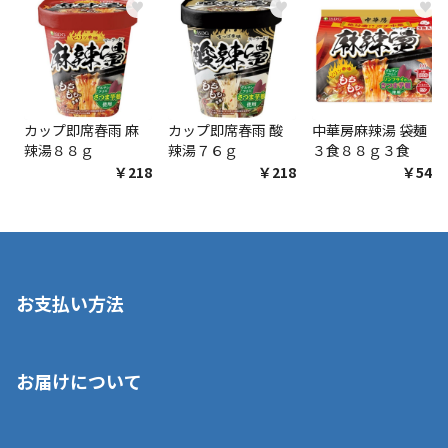
♥
♥
♥
カップ即席春雨 麻
カップ即席春雨 酸
中華房麻辣湯 袋麺
辣湯８８ｇ
辣湯７６ｇ
３食８８ｇ３食
￥218
￥218
￥548
お支払い方法
※店舗受取を選択いただいた場合であっても弊社実店舗でお支払
お届けについて
いいただくことはできません。ご了承ください。
■クレジットカード
■ご自宅への宅配の場合
■コンビニ払い（前入金）