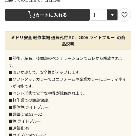
12時までのご注文で、当日出荷
宅配や店舗受取を選択できる商品です
カートに入れる
店舗のみで受取できる商品です（宅配便でのお届けが
ミドリ安全 軽作業帽 通気孔付 SCL-200A ライトブルー の商
できません）
品説明
※同時購入の商品は、全て同じ店舗での受取となりま
す
■前後、左右、後頭部のベンチレーションでムレから解放されま
特定の店舗のみで受取ができる商品です（宅配便での
す。
お届けができません）
■深いかぶりで、安全性がアップします。
※同時購入の商品は、全て同じ店舗での受取となりま
■ソフトタッチカラーでユニフォームや企業カラーにコーディネイ
す
トが可能です。
委託業者によりお届けする商品です
■ベント形状で安全な視界が確保されます。
※ほか商品との同時購入はできません。お手数です
■軽作業での頭部保護。
が、ご購入手続きを分けてお買い求めください
■帽体色:ライトブルー
※支払い方法の代金引換は選択できません。
■頭囲(cm):53ー62
※電話注文はできません。
■色:ライトブルー
宅配のみでお届けする商品です（店舗受取は選択でき
■通気孔:有
ません）
■サイズ(cm):53ー62