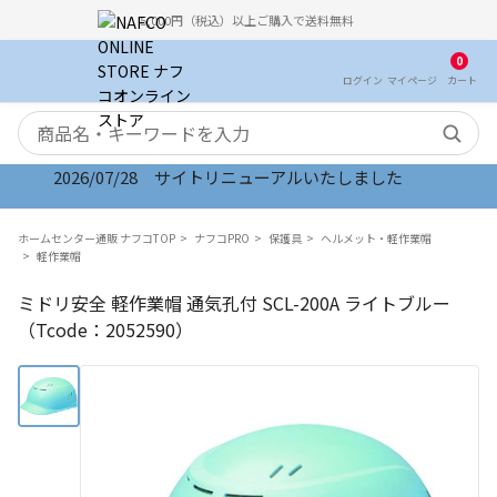
5,000円（税込）以上ご購入で送料無料
0
ログイン
マイ
ページ
カート
検索キーワード
2026/07/28 サイトリニューアルいたしました
ホームセンター通販 ナフコTOP
ナフコPRO
保護具
ヘルメット・軽作業帽
軽作業帽
ミドリ安全 軽作業帽 通気孔付 SCL-200A ライトブルー
（Tcode：2052590）