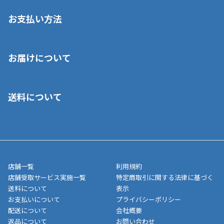
お支払い方法
※店舗受取を選択いただいた場合であっても弊社実店舗でお支払
お届けについて
いいただくことはできません。ご了承ください。
■クレジットカード
■ご自宅への宅配の場合
■コンビニ払い（前入金）
送料について
ご注文が確認出来次第、1～4営業日に発送いたします。「お取り
■代金引換(代引)※手数料がかかります
寄せ」の場合は商品が揃い次第のご発送となります。お荷物の発
■ポイント払い利用可
送完了が確認出来次第、お荷物番号の記載をしたメールをお送り
■領収書はお客様ご自身で発行となります。
5,000円（税込）以上お買い上げで送料無料キャンペーン実施中！
させて頂きます。オンラインストアの倉庫より発送後、約1～3営
■領収書に記載する金額については商品代・配送費からポイン
または、店舗受取なら送料無料！
業日にてお引渡しとなります。(離島などの場合、例外もあります)
ト・クーポンを差し引いた金額の領収書を発行しております。領
※一部、適用外、追加送料が必要な商品もございます。
収書には押印はしておりません。
メーカー直送品など一部商品については、その他商品との購入に
店舗一覧
利用規約
■商品によっては一部決済方法が使用できない場合がございま
制限がかかる場合がございます。また発送日についても、通常と
店舗受取サービス実施一覧
特定商取引に関する法律に基づく
す。
異なる場合がございます。対象商品の説明ページをご確認くださ
送料について
表示
い。
お支払いについて
プライバシーポリシー
配送について
会社概要
■店舗受取をご選択いただいた場合
返品について
お問い合わせ