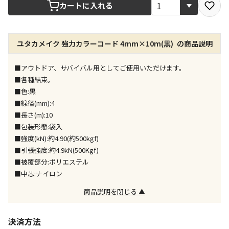
宅配や店舗受取を選択できる商品です
カートに入れる
店舗のみで受取できる商品です（宅配便でのお届けが
ユタカメイク 強力カラーコード 4mm×10m(黒) の商品説明
できません）
※同時購入の商品は、全て同じ店舗での受取となりま
す
■アウトドア、サバイバル用としてご使用いただけます。
■各種結束。
特定の店舗のみで受取ができる商品です（宅配便での
■色:黒
お届けができません）
■線径(mm):4
※同時購入の商品は、全て同じ店舗での受取となりま
■長さ(m):10
す
■包装形態:袋入
委託業者によりお届けする商品です
■強度(kN):約4.90(約500kgf)
※ほか商品との同時購入はできません。お手数です
■引張強度:約4.9kN(500Kgf)
が、ご購入手続きを分けてお買い求めください
■被覆部分:ポリエステル
※支払い方法の代金引換は選択できません。
■中芯:ナイロン
※電話注文はできません。
商品説明を閉じる ▲
宅配のみでお届けする商品です（店舗受取は選択でき
ません）
※「宅配・店舗受取」「宅配のみ」マークの商品のみ
決済方法
同時購入が可能です