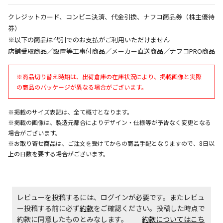
午前9時までのご注文確定した商品については、当日に
クレジットカード、コンビニ決済、代金引換、ナフコ商品券（株主優待
出荷いたします。
券）
ただし、メーカーの営業日に基づき出荷手続きを行う
※以下の商品は代引でのお支払がご利用いただけません
ため、通常よりお時間をいただく場合がございます。
店舗受取商品／設置等工事付商品／メーカー直送商品／ナフコPRO商品
また、日曜・祝日や年末年始などの長期休業期間中
は、休業明けからの出荷対応となります。
※商品切り替え時期は、出荷倉庫の在庫状況により、掲載画像と実際
の商品のパッケージが異なる場合がございます。
設置工事代金も含まれた商品です
※掲載のサイズ表記は、全て概寸となります。
※掲載の画像は、製造元都合によりデザイン・仕様等が予告なく変更となる
お見積商品です。金額・施工日はお打ち合わせの上、
場合がございます。
決定となります。
※お取り寄せ商品は、ご注文を受けてからの商品手配となりますので、8日以
上の日数を要する場合がございます。
お見積商品です。金額・施工日はお打ち合わせの上、
決定となります。
レビューを投稿するには、ログインが必要です。またレビュ
ー投稿する前に必ず
約款
をご確認ください。投稿した時点で
約款に同意したものとみなします。
約款についてはこち
エアコンの取付工事が必要な商品です。別途費用が発