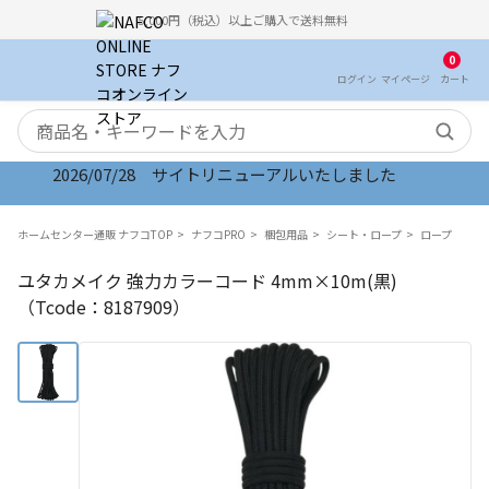
5,000円（税込）以上ご購入で送料無料
0
ログイン
マイ
ページ
カート
検索キーワード
2026/07/28 サイトリニューアルいたしました
ホームセンター通販 ナフコTOP
ナフコPRO
梱包用品
シート・ロープ
ロープ
ユタカメイク 強力カラーコード 4mm×10m(黒)
（Tcode：8187909）