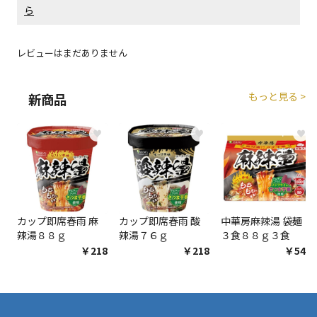
ら
生する場合がございます。
レビューはまだありません
商品購入個数ごとに送料がかかる商品です
もっと見る >
新商品
♥
♥
♥
カップ即席春雨 麻
カップ即席春雨 酸
中華房麻辣湯 袋麺
辣湯８８ｇ
辣湯７６ｇ
３食８８ｇ３食
￥218
￥218
￥548