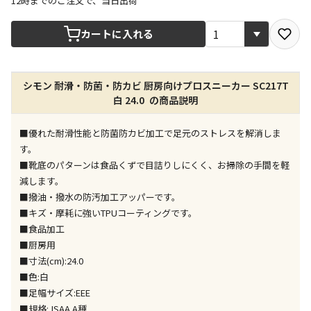
12時までのご注文で、当日出荷
宅配や店舗受取を選択できる商品です
カートに入れる
店舗のみで受取できる商品です（宅配便でのお届けが
シモン 耐滑・防菌・防カビ 厨房向けプロスニーカー SC217T
できません）
白 24.0 の商品説明
※同時購入の商品は、全て同じ店舗での受取となりま
す
■優れた耐滑性能と防菌防カビ加工で足元のストレスを解消しま
特定の店舗のみで受取ができる商品です（宅配便での
す。
お届けができません）
■靴底のパターンは食品くずで目詰りしにくく、お掃除の手間を軽
※同時購入の商品は、全て同じ店舗での受取となりま
減します。
す
■撥油・撥水の防汚加工アッパーです。
委託業者によりお届けする商品です
■キズ・摩耗に強いTPUコーティングです。
※ほか商品との同時購入はできません。お手数です
■食品加工
が、ご購入手続きを分けてお買い求めください
■厨房用
※支払い方法の代金引換は選択できません。
■寸法(cm):24.0
※電話注文はできません。
■色:白
宅配のみでお届けする商品です（店舗受取は選択でき
■足幅サイズ:EEE
ません）
■規格:JSAA A種