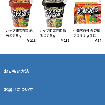
♥
♥
♥
カップ即席春雨 麻
カップ即席春雨 酸
中華房麻辣湯 袋麺
辣湯８８ｇ
辣湯７６ｇ
３食８８ｇ３食
￥218
￥218
￥548
お支払い方法
※店舗受取を選択いただいた場合であっても弊社実店舗でお支払
お届けについて
いいただくことはできません。ご了承ください。
■クレジットカード
■ご自宅への宅配の場合
■コンビニ払い（前入金）