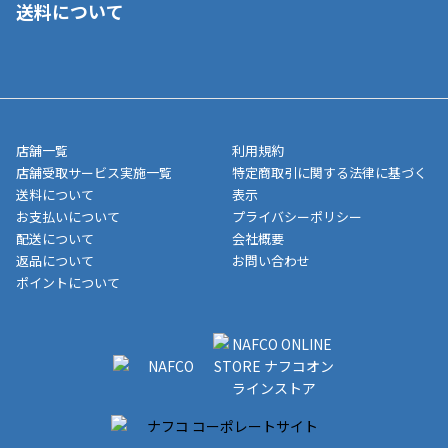
送料について
ご注文が確認出来次第、1～4営業日に発送いたします。「お取り
■代金引換(代引)※手数料がかかります
寄せ」の場合は商品が揃い次第のご発送となります。お荷物の発
■ポイント払い利用可
送完了が確認出来次第、お荷物番号の記載をしたメールをお送り
■領収書はお客様ご自身で発行となります。
5,000円（税込）以上お買い上げで送料無料キャンペーン実施中！
させて頂きます。オンラインストアの倉庫より発送後、約1～3営
■領収書に記載する金額については商品代・配送費からポイン
または、店舗受取なら送料無料！
業日にてお引渡しとなります。(離島などの場合、例外もあります)
ト・クーポンを差し引いた金額の領収書を発行しております。領
※一部、適用外、追加送料が必要な商品もございます。
収書には押印はしておりません。
メーカー直送品など一部商品については、その他商品との購入に
店舗一覧
利用規約
■商品によっては一部決済方法が使用できない場合がございま
制限がかかる場合がございます。また発送日についても、通常と
店舗受取サービス実施一覧
特定商取引に関する法律に基づく
す。
異なる場合がございます。対象商品の説明ページをご確認くださ
送料について
表示
い。
お支払いについて
プライバシーポリシー
配送について
会社概要
■店舗受取をご選択いただいた場合
返品について
お問い合わせ
ご注文が確認出来次第、お受取される店舗在庫を使用してご準備
ポイントについて
をさせていただきます。店舗に在庫がない場合は店舗よりお取り
寄せにてご準備をさせていただきます。※商品によってはお時間
いただく場合がございます。店舗準備でのお渡しとなる為、商品
のみの受け渡しとなります。（箱や納品書は付属しておりませ
ん）店舗で準備が出来次第、メールにてご連絡させていただきま
す。