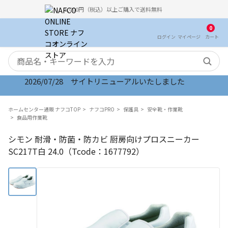
5,000円（税込）以上ご購入で送料無料
0
ログイン
マイ
ページ
カート
検索キーワード
2026/07/28 サイトリニューアルいたしました
ホームセンター通販 ナフコTOP
ナフコPRO
保護具
安全靴・作業靴
食品用作業靴
シモン 耐滑・防菌・防カビ 厨房向けプロスニーカー
SC217T白 24.0（Tcode：1677792）