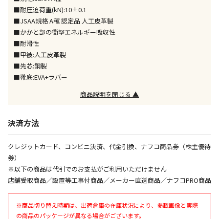
※「宅配・店舗受取」「宅配のみ」マークの商品のみ
■耐圧迫荷重(kN):10±0.1
同時購入が可能です
■JSAA規格 A種 認定品 人工皮革製
■かかと部の衝撃エネルギー吸収性
午前9時までのご注文確定した商品については、当日に
出荷いたします。
■耐滑性
ただし、メーカーの営業日に基づき出荷手続きを行う
■甲被:人工皮革製
ため、通常よりお時間をいただく場合がございます。
■先芯:鋼製
また、日曜・祝日や年末年始などの長期休業期間中
■靴底:EVA+ラバー
は、休業明けからの出荷対応となります。
商品説明を閉じる ▲
設置工事代金も含まれた商品です
決済方法
お見積商品です。金額・施工日はお打ち合わせの上、
クレジットカード、コンビニ決済、代金引換、ナフコ商品券（株主優待
決定となります。
券）
※以下の商品は代引でのお支払がご利用いただけません
店舗受取商品／設置等工事付商品／メーカー直送商品／ナフコPRO商品
お見積商品です。金額・施工日はお打ち合わせの上、
決定となります。
※商品切り替え時期は、出荷倉庫の在庫状況により、掲載画像と実際
の商品のパッケージが異なる場合がございます。