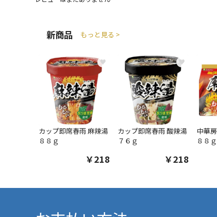
新商品
もっと見る >
♥
♥
カップ即席春雨 麻辣湯
カップ即席春雨 酸辣湯
中華房
８８ｇ
７６ｇ
８８ｇ
￥218
￥218