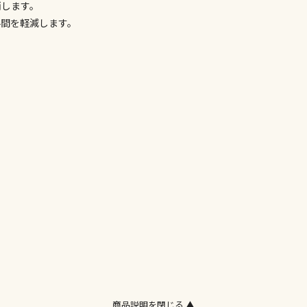
消します。
委託業者によ
手間を軽減します。
※ほか商品と
けてお買い求
※支払い方法
※電話注文は
宅配のみでお
※「宅配・店
午前9時まで
ただし、メー
間をいただく
また、日曜・
荷対応となり
設置工事代金
お見積商品で
商品説明を閉じる ▲