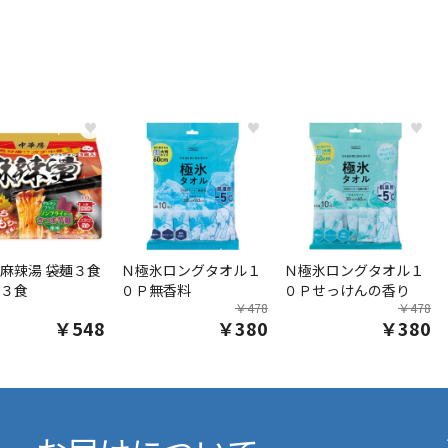
♥
♥
♥
麻辣湯 袋麺３食
Ｎ極氷ロングタオル１
Ｎ極氷ロングタオル１
３食
０Ｐ無香料
０Ｐせっけんの香り
￥478
￥478
￥548
￥380
￥380