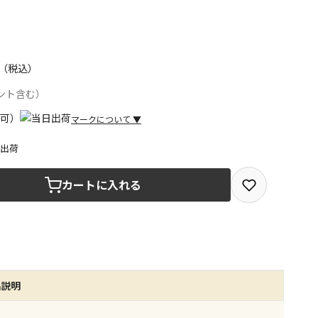
（税込）
ント含む）
マークについて
▼
日出荷
取を選択できる商品です
カートに入れる
取できる商品です（宅配便でのお届けができません）
商品は、全て同じ店舗での受取となります
みで受取ができる商品です（宅配便でのお届けができませ
品説明
商品は、全て同じ店舗での受取となります