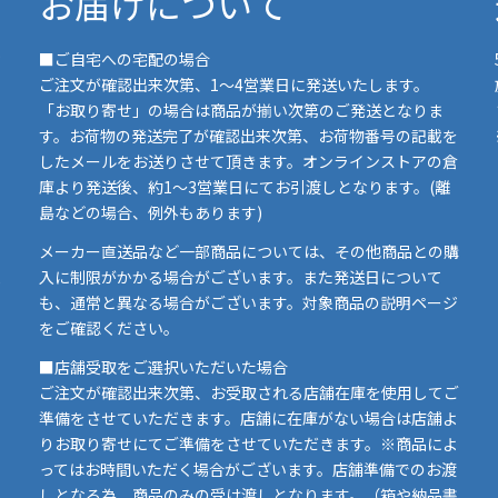
お届けについて
■ご自宅への宅配の場合
ご注文が確認出来次第、1～4営業日に発送いたします。
「お取り寄せ」の場合は商品が揃い次第のご発送となりま
す。お荷物の発送完了が確認出来次第、お荷物番号の記載を
したメールをお送りさせて頂きます。オンラインストアの倉
庫より発送後、約1～3営業日にてお引渡しとなります。(離
島などの場合、例外もあります)
イ
メーカー直送品など一部商品については、その他商品との購
ま
入に制限がかかる場合がございます。また発送日について
も、通常と異なる場合がございます。対象商品の説明ページ
い
をご確認ください。
■店舗受取をご選択いただいた場合
ご注文が確認出来次第、お受取される店舗在庫を使用してご
準備をさせていただきます。店舗に在庫がない場合は店舗よ
りお取り寄せにてご準備をさせていただきます。※商品によ
ってはお時間いただく場合がございます。店舗準備でのお渡
しとなる為、商品のみの受け渡しとなります。（箱や納品書