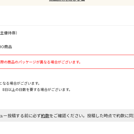
お見積商品で
株主優待券）
エアコンの取
RO商品
ます。
実際の商品のパッケージが異なる場合がございます。
商品購入個数
となる場合がございます。
、8日以上の日数を要する場合がございます。
ュー投稿する前に必ず
約款
をご確認ください。投稿した時点で約款に