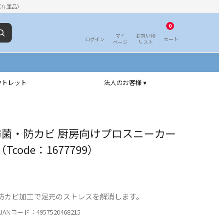
（在庫品）
0
マイ
お買い物
ログイン
カート
ページ
リスト
ウトレット
法人のお客様 ▾
防菌・防カビ 厨房向けプロスニーカー
0（Tcode：1677799）
防カビ加工で足元のストレスを解消します。
ANコード：4957520468215