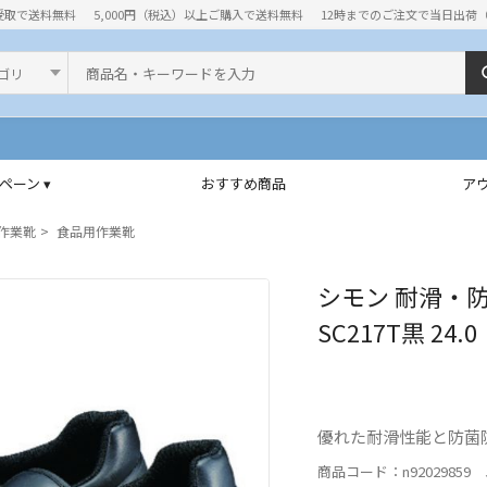
受取で送料無料
5,000円（税込）以上ご購入で送料無料
12時までのご注文で当日出荷
ド
ペーン ▾
おすすめ商品
ア
作業靴
食品用作業靴
シモン 耐滑・
SC217T黒 24.
優れた耐滑性能と防菌
商品コード：n92029859 J