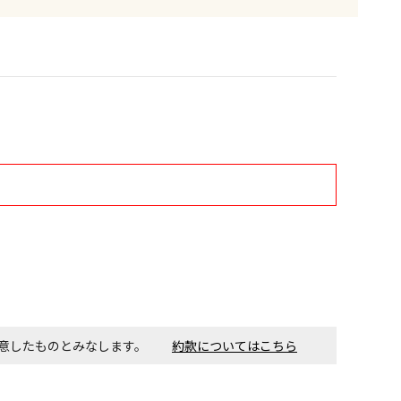
す。金額・施工日はお打ち合わせの上、決定となります。
付工事が必要な商品です。別途費用が発生する場合がござい
ごとに送料がかかる商品です
同意したものとみなします。
約款についてはこちら