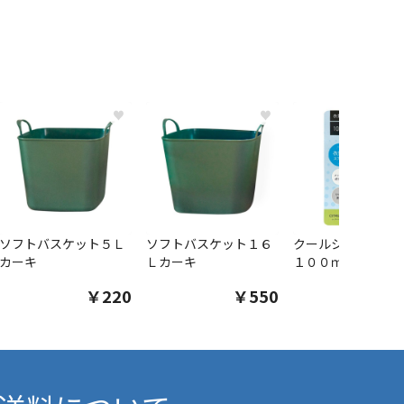
♥
♥
ソフトバスケット５Ｌ
ソフトバスケット１６
クールシャツスプ
カーキ
Ｌカーキ
１００ｍｌ
￥220
￥550
￥1