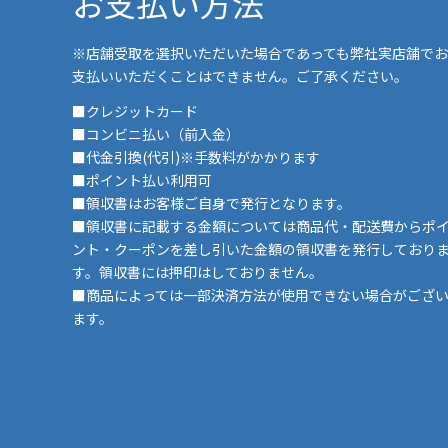
お支払い方法
※店舗受取を選択いただいた場合であっても弊社実店舗でお
支払いいただくことはできません。ご了承ください。
■クレジットカード
■コンビニ払い（前入金）
■代金引換(代引)※手数料がかかります
■ポイント払い利用可
■領収書はお客様ご自身で発行となります。
■領収書に記載する金額については商品代・配送費からポ
ント・クーポンを差し引いた金額の領収書を発行しており
す。領収書には押印はしておりません。
■商品によっては一部決済方法が使用できない場合がござ
ます。