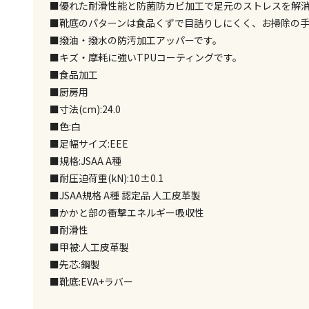
■優れた耐滑性能と防菌防カビ加工で足元のストレスを解
■靴底のパターンは食品くずで目詰りしにくく、お掃除の
■撥油・撥水の防汚加工アッパーです。
■キズ・摩耗に強いTPUコーティングです。
■食品加工
■厨房用
■寸法(cm):24.0
■色:白
■足幅サイズ:EEE
■規格:JSAA A種
■耐圧迫荷重(kN):10±0.1
■JSAA規格 A種 認定品 人工皮革製
■かかと部の衝撃エネルギー吸収性
■耐滑性
■甲被:人工皮革製
■先芯:鋼製
■靴底:EVA+ラバー