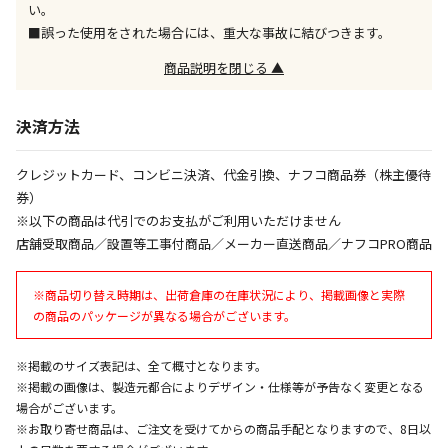
い。
エアコンの取付工事が必要な商品です。別途費用が発
■誤った使用をされた場合には、重大な事故に結びつきます。
生する場合がございます。
商品説明を閉じる ▲
商品購入個数ごとに送料がかかる商品です
決済方法
クレジットカード、コンビニ決済、代金引換、ナフコ商品券（株主優待
券）
※以下の商品は代引でのお支払がご利用いただけません
店舗受取商品／設置等工事付商品／メーカー直送商品／ナフコPRO商品
※商品切り替え時期は、出荷倉庫の在庫状況により、掲載画像と実際
の商品のパッケージが異なる場合がございます。
※掲載のサイズ表記は、全て概寸となります。
※掲載の画像は、製造元都合によりデザイン・仕様等が予告なく変更となる
場合がございます。
※お取り寄せ商品は、ご注文を受けてからの商品手配となりますので、8日以