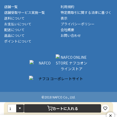
収書には押印はしておりません。
メーカー直送品など一部商品については、その他商品との購入に
店舗一覧
利用規約
■商品によっては一部決済方法が使用できない場合がございま
制限がかかる場合がございます。また発送日についても、通常と
店舗受取サービス実施一覧
特定商取引に関する法律に基づく
す。
異なる場合がございます。対象商品の説明ページをご確認くださ
送料について
表示
い。
お支払いについて
プライバシーポリシー
配送について
会社概要
■店舗受取をご選択いただいた場合
返品について
お問い合わせ
ご注文が確認出来次第、お受取される店舗在庫を使用してご準備
ポイントについて
をさせていただきます。店舗に在庫がない場合は店舗よりお取り
寄せにてご準備をさせていただきます。※商品によってはお時間
いただく場合がございます。店舗準備でのお渡しとなる為、商品
のみの受け渡しとなります。（箱や納品書は付属しておりませ
ん）店舗で準備が出来次第、メールにてご連絡させていただきま
す。
©2018 NAFCO Co., Ltd.
カートに入れる
×