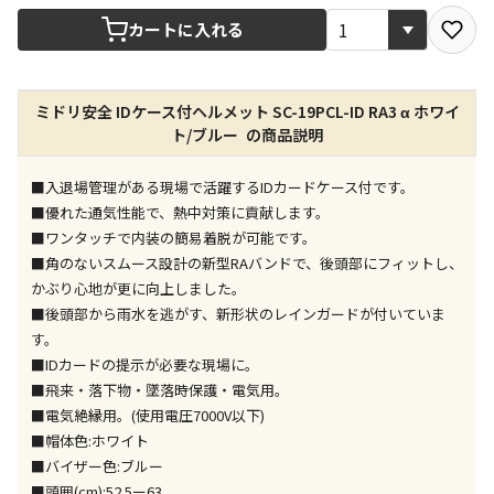
宅配や店舗受取を選択できる商品です
カートに入れる
店舗のみで受取できる商品です（宅配便でのお届けが
ミドリ安全 IDケース付ヘルメット SC-19PCL-ID RA3 α ホワイ
できません）
ト/ブルー の商品説明
※同時購入の商品は、全て同じ店舗での受取となりま
す
■入退場管理がある現場で活躍するIDカードケース付です。
特定の店舗のみで受取ができる商品です（宅配便での
■優れた通気性能で、熱中対策に貢献します。
お届けができません）
■ワンタッチで内装の簡易着脱が可能です。
※同時購入の商品は、全て同じ店舗での受取となりま
■角のないスムース設計の新型RAバンドで、後頭部にフィットし、
す
かぶり心地が更に向上しました。
委託業者によりお届けする商品です
■後頭部から雨水を逃がす、新形状のレインガードが付いていま
※ほか商品との同時購入はできません。お手数です
す。
が、ご購入手続きを分けてお買い求めください
■IDカードの提示が必要な現場に。
※支払い方法の代金引換は選択できません。
■飛来・落下物・墜落時保護・電気用。
※電話注文はできません。
■電気絶縁用。(使用電圧7000V以下)
宅配のみでお届けする商品です（店舗受取は選択でき
■帽体色:ホワイト
ません）
■バイザー色:ブルー
※「宅配・店舗受取」「宅配のみ」マークの商品のみ
■頭囲(cm):52.5ー63