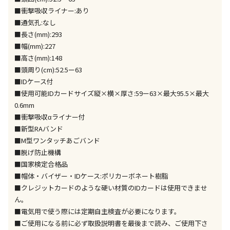
同時購入が可能です
■衝撃吸収ライナー:あり
■通気孔:なし
午前9時までのご注文確定した商品については、当日に
出荷いたします。
■長さ(mm):293
ただし、メーカーの営業日に基づき出荷手続きを行う
■幅(mm):227
ため、通常よりお時間をいただく場合がございます。
■高さ(mm):148
また、日曜・祝日や年末年始などの長期休業期間中
■頭周り(cm):52.5ー63
は、休業明けからの出荷対応となります。
■IDケース付
■使用可能IDカードサイズ縦×横×厚さ:59ー63×最大95.5×最大
設置工事代金も含まれた商品です
0.6mm
■衝撃吸収αライナー付
■新型RAバンド
お見積商品です。金額・施工日はお打ち合わせの上、
■M型ワンタッチあごバンド
決定となります。
■脱げ防止機構
■国家検定合格品
■帽体・バイザー・IDケース:ポリカーボネート樹脂
■クレジットカードのような硬い材質のIDカードは使用できませ
お見積商品です。金額・施工日はお打ち合わせの上、
決定となります。
ん。
■電気用で使う際には定期自主検査が必要になります。
■ご使用になる前に必ず取扱説明書を最後まで読み、ご使用下さ