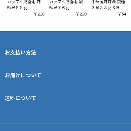
カップ即席春雨 麻
カップ即席春雨 酸
中華房麻辣湯 袋麺
辣湯８８ｇ
辣湯７６ｇ
３食８８ｇ３食
￥218
￥218
￥548
お支払い方法
※店舗受取を選択いただいた場合であっても弊社実店舗でお支払
お届けについて
いいただくことはできません。ご了承ください。
■クレジットカード
■ご自宅への宅配の場合
■コンビニ払い（前入金）
送料について
ご注文が確認出来次第、1～4営業日に発送いたします。「お取り
■代金引換(代引)※手数料がかかります
寄せ」の場合は商品が揃い次第のご発送となります。お荷物の発
■ポイント払い利用可
送完了が確認出来次第、お荷物番号の記載をしたメールをお送り
■領収書はお客様ご自身で発行となります。
5,000円（税込）以上お買い上げで送料無料キャンペーン実施中！
させて頂きます。オンラインストアの倉庫より発送後、約1～3営
■領収書に記載する金額については商品代・配送費からポイン
または、店舗受取なら送料無料！
業日にてお引渡しとなります。(離島などの場合、例外もあります)
ト・クーポンを差し引いた金額の領収書を発行しております。領
※一部、適用外、追加送料が必要な商品もございます。