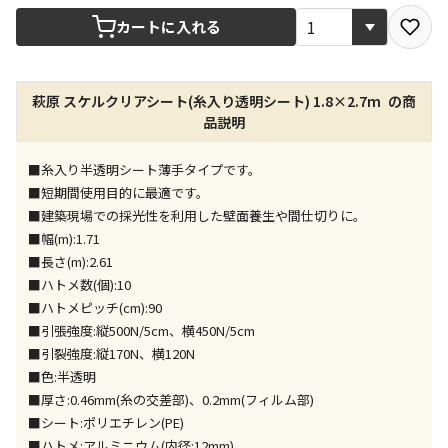
宅配や店舗受取を選択できる商品です
カートに入れる
店舗のみで受取できる商品です（宅配便でのお届けが
萩原 スケルクリアシート(糸入り透明シート) 1.8×2.7m の商
できません）
品説明
※同時購入の商品は、全て同じ店舗での受取となりま
す
■糸入り半透明シート薄手タイプです。
特定の店舗のみで受取ができる商品です（宅配便での
■短期間使用目的に最適です。
お届けができません）
■建築現場での採光性を利用した壁面養生や間仕切りに。
※同時購入の商品は、全て同じ店舗での受取となりま
■幅(m):1.71
す
■長さ(m):2.61
委託業者によりお届けする商品です
■ハトメ数(個):10
※ほか商品との同時購入はできません。お手数です
■ハトメピッチ(cm):90
が、ご購入手続きを分けてお買い求めください
■引張強度:縦500N/5cm、横450N/5cm
※支払い方法の代金引換は選択できません。
■引裂強度:縦170N、横120N
※電話注文はできません。
■色:半透明
宅配のみでお届けする商品です（店舗受取は選択でき
■厚さ:0.46mm(糸の交差部)、0.2mm(フィルム部)
ません）
■シート:ポリエチレン(PE)
※「宅配・店舗受取」「宅配のみ」マークの商品のみ
■ハトメ:アルミニウム(内径:12mm)