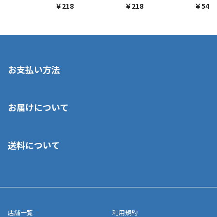
￥218
￥218
￥548
お支払い方法
※店舗受取を選択いただいた場合であっても弊社実店舗でお支払
お届けについて
いいただくことはできません。ご了承ください。
■クレジットカード
■ご自宅への宅配の場合
■コンビニ払い（前入金）
送料について
ご注文が確認出来次第、1～4営業日に発送いたします。「お取り
■代金引換(代引)※手数料がかかります
寄せ」の場合は商品が揃い次第のご発送となります。お荷物の発
■ポイント払い利用可
送完了が確認出来次第、お荷物番号の記載をしたメールをお送り
■領収書はお客様ご自身で発行となります。
5,000円（税込）以上お買い上げで送料無料キャンペーン実施中！
させて頂きます。オンラインストアの倉庫より発送後、約1～3営
■領収書に記載する金額については商品代・配送費からポイン
または、店舗受取なら送料無料！
業日にてお引渡しとなります。(離島などの場合、例外もあります)
ト・クーポンを差し引いた金額の領収書を発行しております。領
※一部、適用外、追加送料が必要な商品もございます。
収書には押印はしておりません。
メーカー直送品など一部商品については、その他商品との購入に
店舗一覧
利用規約
■商品によっては一部決済方法が使用できない場合がございま