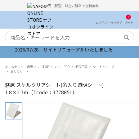
5,000円（税込）以上ご購入で送料無料
0
ログイン
マイ
ページ
カート
検索キーワード
2026/07/28 サイトリニューアルいたしました
ホームセンター通販 ナフコTOP
ナフコPRO
梱包用品
シート・ロープ
糸入りシート
萩原 スケルクリアシート(糸入り透明シート)
1.8×2.7m（Tcode：3778851）