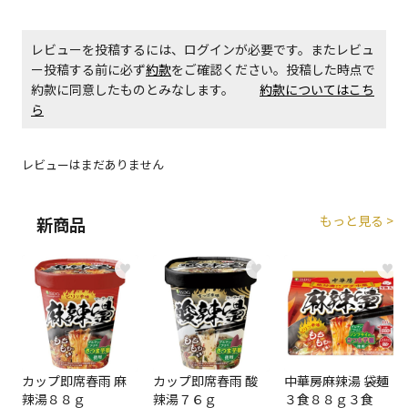
エアコンの取付工事が必要な商品です。別途費用が発
生する場合がございます。
レビューを投稿するには、ログインが必要です。またレビュ
ー投稿する前に必ず
約款
をご確認ください。投稿した時点で
商品購入個数ごとに送料がかかる商品です
約款に同意したものとみなします。
約款についてはこち
ら
レビューはまだありません
もっと見る >
新商品
♥
♥
♥
カップ即席春雨 麻
カップ即席春雨 酸
中華房麻辣湯 袋麺
辣湯８８ｇ
辣湯７６ｇ
３食８８ｇ３食