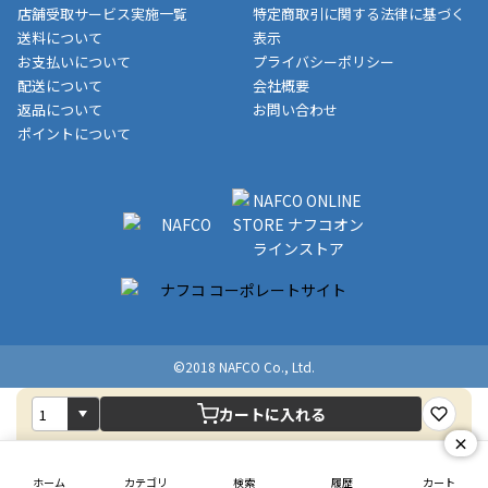
制限がかかる場合がございます。また発送日についても、通常と
店舗受取サービス実施一覧
特定商取引に関する法律に基づく
す。
異なる場合がございます。対象商品の説明ページをご確認くださ
送料について
表示
い。
お支払いについて
プライバシーポリシー
配送について
会社概要
■店舗受取をご選択いただいた場合
返品について
お問い合わせ
ご注文が確認出来次第、お受取される店舗在庫を使用してご準備
ポイントについて
をさせていただきます。店舗に在庫がない場合は店舗よりお取り
寄せにてご準備をさせていただきます。※商品によってはお時間
いただく場合がございます。店舗準備でのお渡しとなる為、商品
のみの受け渡しとなります。（箱や納品書は付属しておりませ
ん）店舗で準備が出来次第、メールにてご連絡させていただきま
す。
©2018 NAFCO Co., Ltd.
カートに入れる
×
ホーム
カテゴリ
検索
履歴
カート