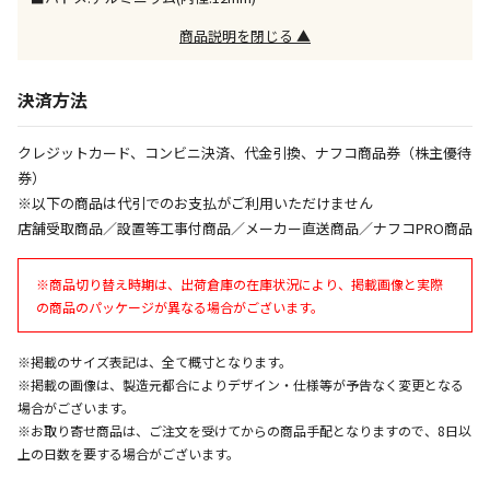
同時購入が可能です
商品説明を閉じる ▲
午前9時までのご注文確定した商品については、当日に
出荷いたします。
ただし、メーカーの営業日に基づき出荷手続きを行う
決済方法
ため、通常よりお時間をいただく場合がございます。
また、日曜・祝日や年末年始などの長期休業期間中
クレジットカード、コンビニ決済、代金引換、ナフコ商品券（株主優待
は、休業明けからの出荷対応となります。
券）
※以下の商品は代引でのお支払がご利用いただけません
設置工事代金も含まれた商品です
店舗受取商品／設置等工事付商品／メーカー直送商品／ナフコPRO商品
※商品切り替え時期は、出荷倉庫の在庫状況により、掲載画像と実際
お見積商品です。金額・施工日はお打ち合わせの上、
の商品のパッケージが異なる場合がございます。
決定となります。
※掲載のサイズ表記は、全て概寸となります。
※掲載の画像は、製造元都合によりデザイン・仕様等が予告なく変更となる
お見積商品です。金額・施工日はお打ち合わせの上、
場合がございます。
決定となります。
※お取り寄せ商品は、ご注文を受けてからの商品手配となりますので、8日以
上の日数を要する場合がございます。