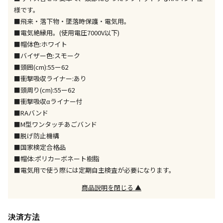
※「宅配・店舗受取」「宅配のみ」マークの商品のみ
様です。
同時購入が可能です
■飛来・落下物・墜落時保護・電気用。
■電気絶縁用。(使用電圧7000V以下)
午前9時までのご注文確定した商品については、当日に
出荷いたします。
■帽体色:ホワイト
ただし、メーカーの営業日に基づき出荷手続きを行う
■バイザー色:スモーク
ため、通常よりお時間をいただく場合がございます。
■頭囲(cm):55ー62
また、日曜・祝日や年末年始などの長期休業期間中
■衝撃吸収ライナー:あり
は、休業明けからの出荷対応となります。
■頭周り(cm):55ー62
■衝撃吸収αライナー付
設置工事代金も含まれた商品です
■RAバンド
■M型ワンタッチあごバンド
■脱げ防止機構
お見積商品です。金額・施工日はお打ち合わせの上、
■国家検定合格品
決定となります。
■帽体:ポリカーボネート樹脂
■電気用で使う際には定期自主検査が必要になります。
商品説明を閉じる ▲
お見積商品です。金額・施工日はお打ち合わせの上、
決定となります。
決済方法