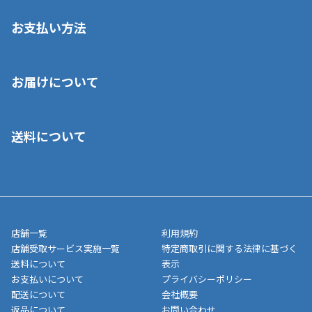
お支払い方法
※店舗受取を選択いただいた場合であっても弊社実店舗でお支払
お届けについて
いいただくことはできません。ご了承ください。
■クレジットカード
■ご自宅への宅配の場合
■コンビニ払い（前入金）
送料について
ご注文が確認出来次第、1～4営業日に発送いたします。「お取り
■代金引換(代引)※手数料がかかります
寄せ」の場合は商品が揃い次第のご発送となります。お荷物の発
■ポイント払い利用可
送完了が確認出来次第、お荷物番号の記載をしたメールをお送り
■領収書はお客様ご自身で発行となります。
5,000円（税込）以上お買い上げで送料無料キャンペーン実施中！
させて頂きます。オンラインストアの倉庫より発送後、約1～3営
■領収書に記載する金額については商品代・配送費からポイン
または、店舗受取なら送料無料！
業日にてお引渡しとなります。(離島などの場合、例外もあります)
ト・クーポンを差し引いた金額の領収書を発行しております。領
※一部、適用外、追加送料が必要な商品もございます。
収書には押印はしておりません。
メーカー直送品など一部商品については、その他商品との購入に
店舗一覧
利用規約
■商品によっては一部決済方法が使用できない場合がございま
制限がかかる場合がございます。また発送日についても、通常と
店舗受取サービス実施一覧
特定商取引に関する法律に基づく
す。
異なる場合がございます。対象商品の説明ページをご確認くださ
送料について
表示
い。
お支払いについて
プライバシーポリシー
配送について
会社概要
■店舗受取をご選択いただいた場合
返品について
お問い合わせ