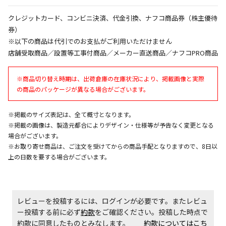
クレジットカード、コンビニ決済、代金引換、ナフコ商品券（株主優待
エアコンの取付工事が必要な商品です。別途費用が発
生する場合がございます。
券）
※以下の商品は代引でのお支払がご利用いただけません
店舗受取商品／設置等工事付商品／メーカー直送商品／ナフコPRO商品
商品購入個数ごとに送料がかかる商品です
※商品切り替え時期は、出荷倉庫の在庫状況により、掲載画像と実際
の商品のパッケージが異なる場合がございます。
※掲載のサイズ表記は、全て概寸となります。
※掲載の画像は、製造元都合によりデザイン・仕様等が予告なく変更となる
場合がございます。
※お取り寄せ商品は、ご注文を受けてからの商品手配となりますので、8日以
上の日数を要する場合がございます。
レビューを投稿するには、ログインが必要です。またレビュ
ー投稿する前に必ず
約款
をご確認ください。投稿した時点で
約款に同意したものとみなします。
約款についてはこち