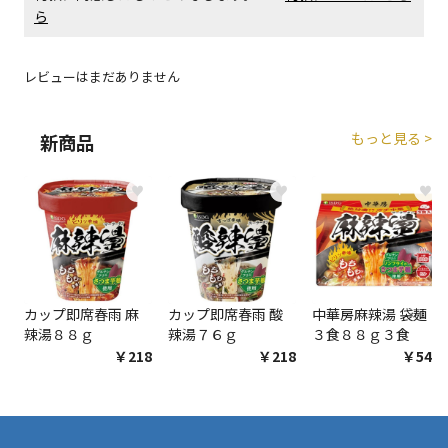
ら
レビューはまだありません
もっと見る >
新商品
♥
♥
♥
カップ即席春雨 麻
カップ即席春雨 酸
中華房麻辣湯 袋麺
辣湯８８ｇ
辣湯７６ｇ
３食８８ｇ３食
￥218
￥218
￥548