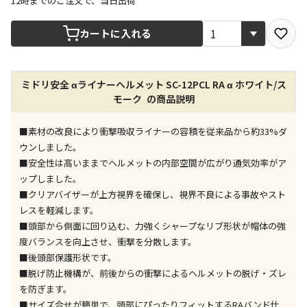
12時までのご注文で、当日出荷
宅配や店舗受取を選択できる商品です
カートに入れる
店舗のみで受取できる商品です（宅配便でのお届けが
ミドリ安全 αライナーヘルメット SC-12PCL RA α ホワイト/ス
できません）
モーク の商品説明
※同時購入の商品は、全て同じ店舗での受取となりま
す
■素材の改良により衝撃吸収ライナーの容積を従来品から約33%ダ
特定の店舗のみで受取ができる商品です（宅配便での
ウンしました。
お届けができません）
■安全性は高いままでヘルメットの内部空間が広がり通気効率がア
※同時購入の商品は、全て同じ店舗での受取となりま
ップしました。
す
■クリアバイザーが上方視界を確保し、視界不良による事故やスト
委託業者によりお届けする商品です
レスを軽減します。
※ほか商品との同時購入はできません。お手数です
■頭部から側面に回り込む、力強くシャープなリブ形状が帽体の強
が、ご購入手続きを分けてお買い求めください
度バランスを向上させ、衝撃を分散します。
※支払い方法の代金引換は選択できません。
■後頭部保護形状です。
※電話注文はできません。
■脱げ防止機構が、前後からの衝撃によるヘルメットの脱げ・ズレ
宅配のみでお届けする商品です（店舗受取は選択でき
を防ぎます。
ません）
■サイズ合せが簡単で、頭部にぴったりフィットするRAバンド仕