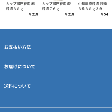
カップ即席春雨 麻
カップ即席春雨 酸
中華房麻辣湯 袋麺
辣湯８８ｇ
辣湯７６ｇ
３食８８ｇ３食
￥218
￥218
￥548
お支払い方法
※店舗受取を選択いただいた場合であっても弊社実店舗でお支払
お届けについて
いいただくことはできません。ご了承ください。
■クレジットカード
■ご自宅への宅配の場合
■コンビニ払い（前入金）
送料について
ご注文が確認出来次第、1～4営業日に発送いたします。「お取り
■代金引換(代引)※手数料がかかります
寄せ」の場合は商品が揃い次第のご発送となります。お荷物の発
■ポイント払い利用可
送完了が確認出来次第、お荷物番号の記載をしたメールをお送り
■領収書はお客様ご自身で発行となります。
5,000円（税込）以上お買い上げで送料無料キャンペーン実施中！
させて頂きます。オンラインストアの倉庫より発送後、約1～3営
■領収書に記載する金額については商品代・配送費からポイン
または、店舗受取なら送料無料！
業日にてお引渡しとなります。(離島などの場合、例外もあります)
ト・クーポンを差し引いた金額の領収書を発行しております。領
※一部、適用外、追加送料が必要な商品もございます。