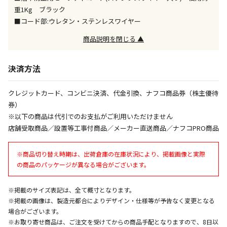
ません）
重1Kg ブラック
※「宅配・店舗受取」「宅配のみ」マークの商品のみ
■コード部:ウレタン・ステンレスワイヤー
同時購入が可能です
商品説明を閉じる ▲
午前9時までのご注文確定した商品については、当日に
出荷いたします。
ただし、メーカーの営業日に基づき出荷手続きを行う
決済方法
ため、通常よりお時間をいただく場合がございます。
また、日曜・祝日や年末年始などの長期休業期間中
クレジットカード、コンビニ決済、代金引換、ナフコ商品券（株主優待
は、休業明けからの出荷対応となります。
券）
※以下の商品は代引でのお支払がご利用いただけません
設置工事代金も含まれた商品です
店舗受取商品／設置等工事付商品／メーカー直送商品／ナフコPRO商品
※商品切り替え時期は、出荷倉庫の在庫状況により、掲載画像と実際
お見積商品です。金額・施工日はお打ち合わせの上、
の商品のパッケージが異なる場合がございます。
決定となります。
※掲載のサイズ表記は、全て概寸となります。
※掲載の画像は、製造元都合によりデザイン・仕様等が予告なく変更となる
お見積商品です。金額・施工日はお打ち合わせの上、
場合がございます。
決定となります。
※お取り寄せ商品は、ご注文を受けてからの商品手配となりますので、8日以