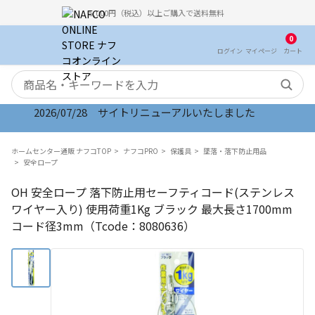
5,000円（税込）以上ご購入で送料無料
0
ログイン
マイ
ページ
カート
検索キーワード
2026/07/28 サイトリニューアルいたしました
ホームセンター通販 ナフコTOP
ナフコPRO
保護具
墜落・落下防止用品
安全ロープ
OH 安全ロープ 落下防止用セーフティコード(ステンレス
ワイヤー入り) 使用荷重1Kg ブラック 最大長さ1700mm
コード径3mm（Tcode：8080636）