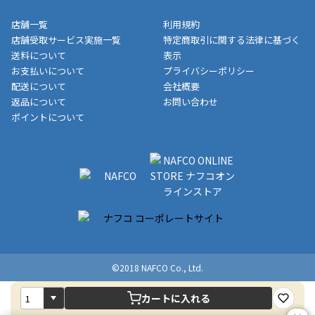
収書には押印はしておりません。
メーカー直送品など一部商品については、その他商品との購入に
店舗一覧
利用規約
■商品によっては一部決済方法が使用できない場合がございま
制限がかかる場合がございます。また発送日についても、通常と
店舗受取サービス実施一覧
特定商取引に関する法律に基づく
す。
異なる場合がございます。対象商品の説明ページをご確認くださ
送料について
表示
い。
お支払いについて
プライバシーポリシー
配送について
会社概要
■店舗受取をご選択いただいた場合
返品について
お問い合わせ
ご注文が確認出来次第、お受取される店舗在庫を使用してご準備
ポイントについて
をさせていただきます。店舗に在庫がない場合は店舗よりお取り
寄せにてご準備をさせていただきます。※商品によってはお時間
いただく場合がございます。店舗準備でのお渡しとなる為、商品
のみの受け渡しとなります。（箱や納品書は付属しておりませ
ん）店舗で準備が出来次第、メールにてご連絡させていただきま
す。
©2018 NAFCO Co., Ltd.
カートに入れる