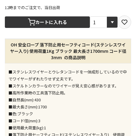
12時までのご注文で、当日出荷
宅配や店舗受取を選択できる商品です
カートに入れる
店舗のみで受取できる商品です（宅配便でのお届けが
OH 安全ロープ 落下防止用セーフティコード(ステンレスワイ
できません）
ヤー入り) 使用荷重1Kg ブラック 最大長さ1700mm コード径
※同時購入の商品は、全て同じ店舗での受取となりま
3mm の商品説明
す
特定の店舗のみで受取ができる商品です（宅配便での
■ステンレスワイヤーとウレタンコードを一体成形しているので中
お届けができません）
でワイヤーがずれたりせず丈夫です。
※同時購入の商品は、全て同じ店舗での受取となりま
■スケルトンカラーなのでワイヤーが見え安心感があります。
す
■高所作業時の工具落下防止用。
委託業者によりお届けする商品です
■自然長(mm):430
※ほか商品との同時購入はできません。お手数です
■最大長さ(mm):1700
が、ご購入手続きを分けてお買い求めください
■色:ブラック
※支払い方法の代金引換は選択できません。
■コード径(mm):3
※電話注文はできません。
■使用最大荷重(kg):1
宅配のみでお届けする商品です（店舗受取は選択でき
■落下防止用セーフティコード(ステンレスワイヤー入り) 使用荷