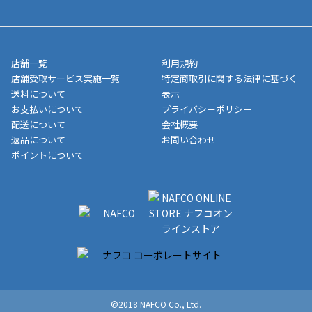
■領収書はお客様ご自身で発行となります。
5,000円（税込）以上お買い上げで送料無料キャンペーン実施中！
させて頂きます。オンラインストアの倉庫より発送後、約1～3営
■領収書に記載する金額については商品代・配送費からポイン
または、店舗受取なら送料無料！
業日にてお引渡しとなります。(離島などの場合、例外もあります)
ト・クーポンを差し引いた金額の領収書を発行しております。領
※一部、適用外、追加送料が必要な商品もございます。
収書には押印はしておりません。
メーカー直送品など一部商品については、その他商品との購入に
店舗一覧
利用規約
■商品によっては一部決済方法が使用できない場合がございま
制限がかかる場合がございます。また発送日についても、通常と
店舗受取サービス実施一覧
特定商取引に関する法律に基づく
す。
異なる場合がございます。対象商品の説明ページをご確認くださ
送料について
表示
い。
お支払いについて
プライバシーポリシー
配送について
会社概要
■店舗受取をご選択いただいた場合
返品について
お問い合わせ
ご注文が確認出来次第、お受取される店舗在庫を使用してご準備
ポイントについて
をさせていただきます。店舗に在庫がない場合は店舗よりお取り
寄せにてご準備をさせていただきます。※商品によってはお時間
いただく場合がございます。店舗準備でのお渡しとなる為、商品
のみの受け渡しとなります。（箱や納品書は付属しておりませ
ん）店舗で準備が出来次第、メールにてご連絡させていただきま
す。
©2018 NAFCO Co., Ltd.