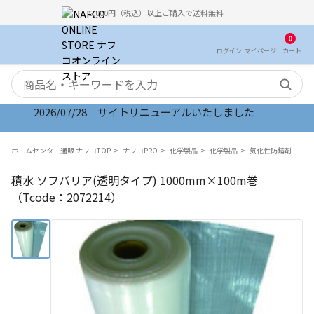
5,000円（税込）以上ご購入で送料無料
0
ログイン
マイ
ページ
カート
検索キーワード
2026/07/28 サイトリニューアルいたしました
ホームセンター通販 ナフコTOP
ナフコPRO
化学製品
化学製品
気化性防錆剤
積水 ソフバリア(透明タイプ) 1000mm×100m巻
（Tcode：2072214）