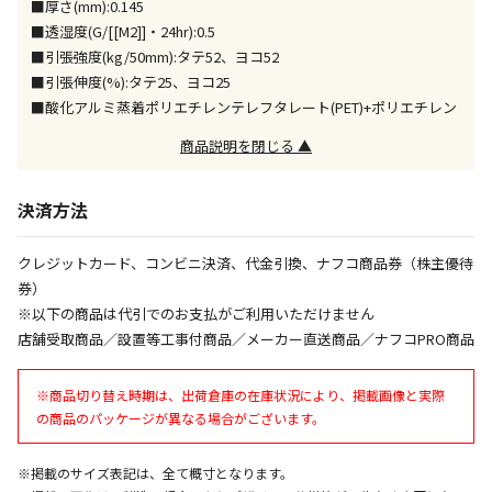
■厚さ(mm):0.145
同時購入が可能です
■透湿度(G/[[M2]]・24hr):0.5
■引張強度(kg/50mm):タテ52、ヨコ52
午前9時までのご注文確定した商品については、当日に
出荷いたします。
■引張伸度(%):タテ25、ヨコ25
ただし、メーカーの営業日に基づき出荷手続きを行う
■酸化アルミ蒸着ポリエチレンテレフタレート(PET)+ポリエチレン
ため、通常よりお時間をいただく場合がございます。
また、日曜・祝日や年末年始などの長期休業期間中
商品説明を閉じる ▲
は、休業明けからの出荷対応となります。
決済方法
設置工事代金も含まれた商品です
クレジットカード、コンビニ決済、代金引換、ナフコ商品券（株主優待
券）
お見積商品です。金額・施工日はお打ち合わせの上、
※以下の商品は代引でのお支払がご利用いただけません
決定となります。
店舗受取商品／設置等工事付商品／メーカー直送商品／ナフコPRO商品
※商品切り替え時期は、出荷倉庫の在庫状況により、掲載画像と実際
お見積商品です。金額・施工日はお打ち合わせの上、
の商品のパッケージが異なる場合がございます。
決定となります。
※掲載のサイズ表記は、全て概寸となります。