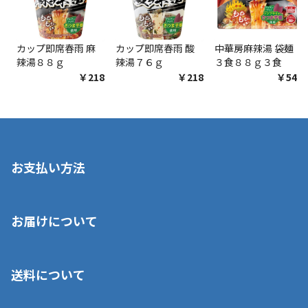
カップ即席春雨 麻
カップ即席春雨 酸
中華房麻辣湯 袋麺
辣湯８８ｇ
辣湯７６ｇ
３食８８ｇ３食
￥218
￥218
￥548
お支払い方法
※店舗受取を選択いただいた場合であっても弊社実店舗でお支払
お届けについて
いいただくことはできません。ご了承ください。
■クレジットカード
■ご自宅への宅配の場合
■コンビニ払い（前入金）
送料について
ご注文が確認出来次第、1～4営業日に発送いたします。「お取り
■代金引換(代引)※手数料がかかります
寄せ」の場合は商品が揃い次第のご発送となります。お荷物の発
■ポイント払い利用可
送完了が確認出来次第、お荷物番号の記載をしたメールをお送り