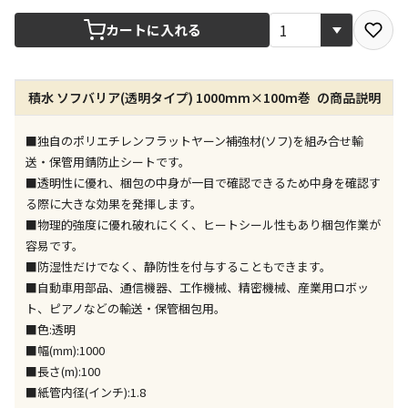
宅配や店舗受取を選択できる商品です
カートに入れる
店舗のみで受取できる商品です（宅配便でのお届けが
積水 ソフバリア(透明タイプ) 1000mm×100m巻 の商品説明
できません）
※同時購入の商品は、全て同じ店舗での受取となりま
す
■独自のポリエチレンフラットヤーン補強材(ソフ)を組み合せ輸
送・保管用錆防止シートです。
特定の店舗のみで受取ができる商品です（宅配便での
■透明性に優れ、梱包の中身が一目で確認できるため中身を確認す
お届けができません）
る際に大きな効果を発揮します。
※同時購入の商品は、全て同じ店舗での受取となりま
■物理的強度に優れ破れにくく、ヒートシール性もあり梱包作業が
す
容易です。
委託業者によりお届けする商品です
■防湿性だけでなく、静防性を付与することもできます。
※ほか商品との同時購入はできません。お手数です
■自動車用部品、通信機器、工作機械、精密機械、産業用ロボッ
が、ご購入手続きを分けてお買い求めください
ト、ピアノなどの輸送・保管梱包用。
※支払い方法の代金引換は選択できません。
■色:透明
※電話注文はできません。
■幅(mm):1000
宅配のみでお届けする商品です（店舗受取は選択でき
■長さ(m):100
ません）
■紙管内径(インチ):1.8
※「宅配・店舗受取」「宅配のみ」マークの商品のみ