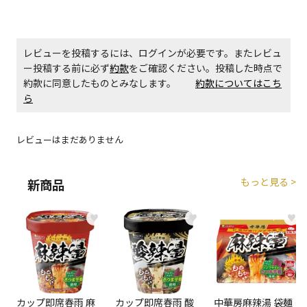
エアコンの取付工事が必要な商品です。別途費用が発
生する場合がございます。
レビューを投稿するには、ログインが必要です。またレビュ
商品購入個数ごとに送料がかかる商品です
ー投稿する前に必ず
約款
をご確認ください。投稿した時点で
約款に同意したものとみなします。
約款についてはこち
ら
レビューはまだありません
もっと見る >
新商品
♥
♥
♥
カップ即席春雨 麻
カップ即席春雨 酸
中華房麻辣湯 袋麺