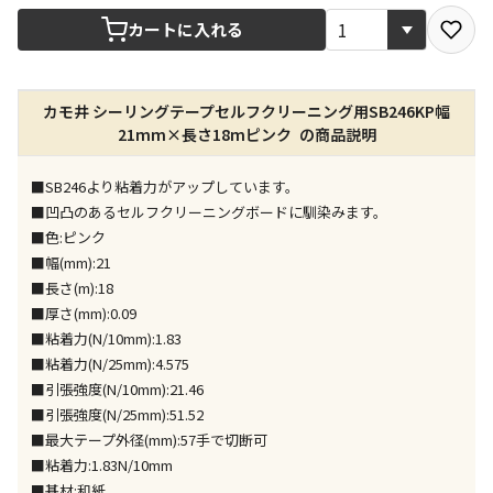
宅配や店舗受取を選択できる商品です
カートに入れる
店舗のみで受取できる商品です（宅配便でのお届けが
カモ井 シーリングテープセルフクリーニング用SB246KP幅
できません）
21mm×長さ18mピンク の商品説明
※同時購入の商品は、全て同じ店舗での受取となりま
す
■SB246より粘着力がアップしています。
特定の店舗のみで受取ができる商品です（宅配便での
■凹凸のあるセルフクリーニングボードに馴染みます。
お届けができません）
■色:ピンク
※同時購入の商品は、全て同じ店舗での受取となりま
■幅(mm):21
す
■長さ(m):18
委託業者によりお届けする商品です
■厚さ(mm):0.09
※ほか商品との同時購入はできません。お手数です
■粘着力(N/10mm):1.83
が、ご購入手続きを分けてお買い求めください
■粘着力(N/25mm):4.575
※支払い方法の代金引換は選択できません。
■引張強度(N/10mm):21.46
※電話注文はできません。
■引張強度(N/25mm):51.52
宅配のみでお届けする商品です（店舗受取は選択でき
■最大テープ外径(mm):57手で切断可
ません）
■粘着力:1.83N/10mm
※「宅配・店舗受取」「宅配のみ」マークの商品のみ
■基材:和紙