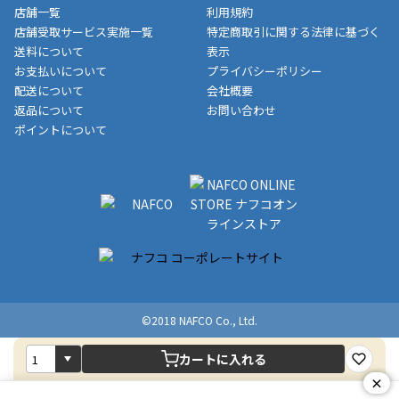
メーカー直送品など一部商品については、その他商品との購入に
店舗一覧
利用規約
■商品によっては一部決済方法が使用できない場合がございま
制限がかかる場合がございます。また発送日についても、通常と
店舗受取サービス実施一覧
特定商取引に関する法律に基づく
す。
異なる場合がございます。対象商品の説明ページをご確認くださ
送料について
表示
い。
お支払いについて
プライバシーポリシー
配送について
会社概要
■店舗受取をご選択いただいた場合
返品について
お問い合わせ
ご注文が確認出来次第、お受取される店舗在庫を使用してご準備
ポイントについて
をさせていただきます。店舗に在庫がない場合は店舗よりお取り
寄せにてご準備をさせていただきます。※商品によってはお時間
いただく場合がございます。店舗準備でのお渡しとなる為、商品
のみの受け渡しとなります。（箱や納品書は付属しておりませ
ん）店舗で準備が出来次第、メールにてご連絡させていただきま
す。
©2018 NAFCO Co., Ltd.
カートに入れる
×