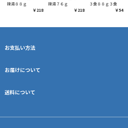
辣湯８８ｇ
辣湯７６ｇ
３食８８ｇ３食
￥218
￥218
￥548
お支払い方法
※店舗受取を選択いただいた場合であっても弊社実店舗でお支払
お届けについて
いいただくことはできません。ご了承ください。
■クレジットカード
■ご自宅への宅配の場合
■コンビニ払い（前入金）
送料について
ご注文が確認出来次第、1～4営業日に発送いたします。「お取り
■代金引換(代引)※手数料がかかります
寄せ」の場合は商品が揃い次第のご発送となります。お荷物の発
■ポイント払い利用可
送完了が確認出来次第、お荷物番号の記載をしたメールをお送り
■領収書はお客様ご自身で発行となります。
5,000円（税込）以上お買い上げで送料無料キャンペーン実施中！
させて頂きます。オンラインストアの倉庫より発送後、約1～3営
■領収書に記載する金額については商品代・配送費からポイン
または、店舗受取なら送料無料！
業日にてお引渡しとなります。(離島などの場合、例外もあります)
ト・クーポンを差し引いた金額の領収書を発行しております。領
※一部、適用外、追加送料が必要な商品もございます。
収書には押印はしておりません。