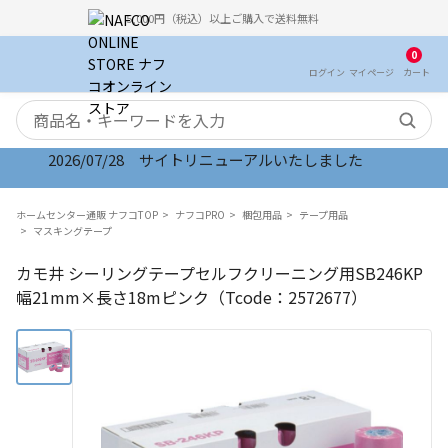
5,000円（税込）以上ご購入で送料無料
0
ログイン
マイ
ページ
カート
検索キーワード
2026/07/28 サイトリニューアルいたしました
ホームセンター通販 ナフコTOP
ナフコPRO
梱包用品
テープ用品
マスキングテープ
カモ井 シーリングテープセルフクリーニング用SB246KP
幅21mm×長さ18mピンク（Tcode：2572677）