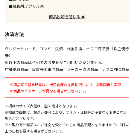
同時購入が可能です
■粘着剤:アクリル系
午前9時までのご注文確定した商品については、当日に
商品説明を閉じる ▲
出荷いたします。
ただし、メーカーの営業日に基づき出荷手続きを行う
ため、通常よりお時間をいただく場合がございます。
決済方法
また、日曜・祝日や年末年始などの長期休業期間中
は、休業明けからの出荷対応となります。
クレジットカード、コンビニ決済、代金引換、ナフコ商品券（株主優待
券）
設置工事代金も含まれた商品です
※以下の商品は代引でのお支払がご利用いただけません
店舗受取商品／設置等工事付商品／メーカー直送商品／ナフコPRO商品
お見積商品です。金額・施工日はお打ち合わせの上、
※商品切り替え時期は、出荷倉庫の在庫状況により、掲載画像と実際
決定となります。
の商品のパッケージが異なる場合がございます。
※掲載のサイズ表記は、全て概寸となります。
お見積商品です。金額・施工日はお打ち合わせの上、
※掲載の画像は、製造元都合によりデザイン・仕様等が予告なく変更となる
決定となります。
場合がございます。
※お取り寄せ商品は、ご注文を受けてからの商品手配となりますので、8日以
上の日数を要する場合がございます。