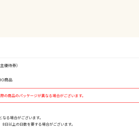
委託業者によ
※ほか商品と
けてお買い求
※支払い方法
※電話注文は
宅配のみでお
※「宅配・店
午前9時まで
株主優待券）
ただし、メー
間をいただく
また、日曜・
RO商品
荷対応となり
実際の商品のパッケージが異なる場合がございます。
設置工事代金
となる場合がございます。
、8日以上の日数を要する場合がございます。
お見積商品で