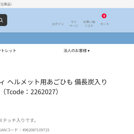
（在庫品）
0
マイ
お買い物
ログイン
カート
ページ
リスト
ウトレット
法人のお客様 ▾
ィ ヘルメット用あごひも 備長炭入り
code：2262027）
ステッチ入りです。
ANコード：4962087109723