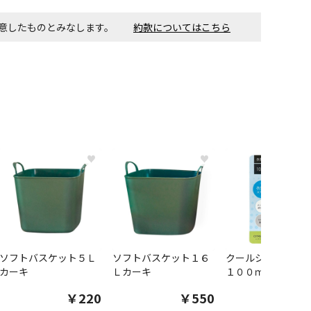
同意したものとみなします。
約款についてはこちら
す。金額・施工日はお打ち合わせの上、決定となります。
付工事が必要な商品です。別途費用が発生する場合がござい
ごとに送料がかかる商品です
♥
♥
ソフトバスケット５Ｌ
ソフトバスケット１６
クールシャツスプ
カーキ
Ｌカーキ
１００ｍｌ
￥220
￥550
￥1