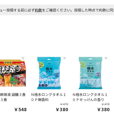
ュー投稿する前に必ず
約款
をご確認ください。投稿した時点で約款に
お見積商品で
エアコンの取
ます。
商品購入個数
♥
♥
♥
麻辣湯 袋麺３食
Ｎ極氷ロングタオル１
Ｎ極氷ロングタオル１
３食
０Ｐ無香料
０Ｐせっけんの香り
￥478
￥478
￥548
￥380
￥380