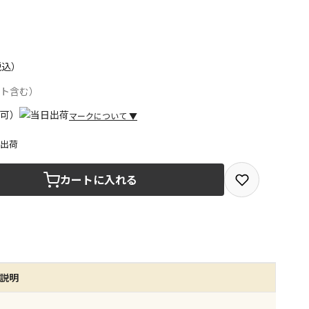
税込）
ント含む）
マークについて
▼
日出荷
取を選択できる商品です
カートに入れる
取できる商品です（宅配便でのお届けができません）
商品は、全て同じ店舗での受取となります
みで受取ができる商品です（宅配便でのお届けができませ
品説明
商品は、全て同じ店舗での受取となります