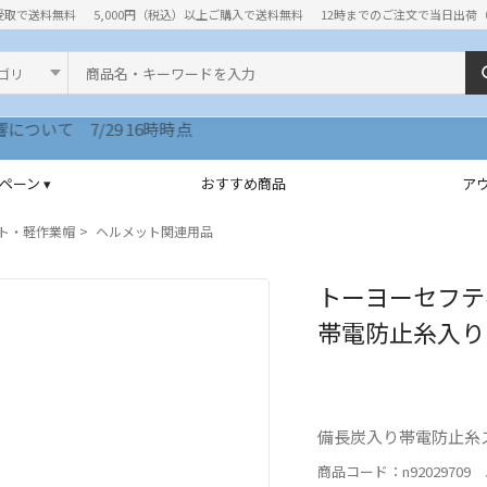
受取で送料無料
5,000円（税込）以上ご購入で送料無料
12時までのご注文で当日出荷
ド
ペーン ▾
おすすめ商品
ア
ト・軽作業帽
ヘルメット関連用品
トーヨーセフテ
帯電防止糸入り（T
備長炭入り帯電防止糸
商品コード：n92029709 J