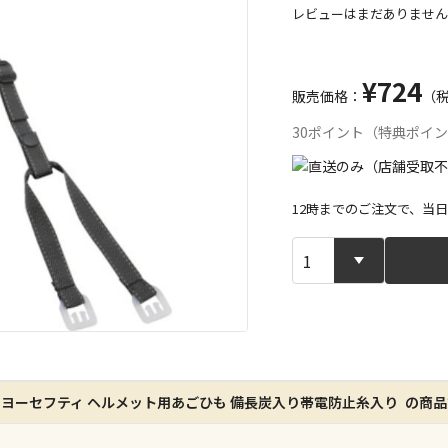
レビューはまだありません
¥724
販売価格：
（
30ポイント（特典ポイ
12時までのご注文で、当
宅配や店舗受
店舗のみで受
※同時購入の
特定の店舗の
ヨーセフティ ヘルメット用あごひも 備長炭入り帯電防止糸入り の商
ん）
※同時購入の