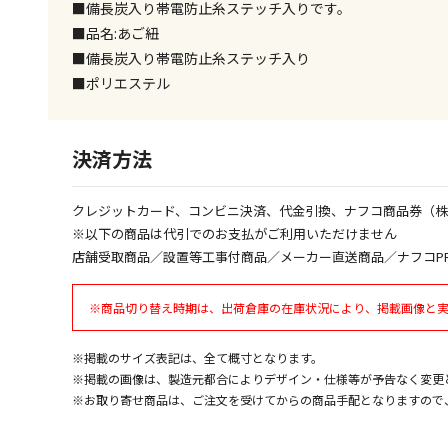
■備長炭入り帯電防止糸ステッチ入りです。
■品名:あご紐
■備長炭入り帯電防止糸ステッチ入り
■ポリエステル
決済方法
クレジットカード、コンビニ決済、代金引換、ナフコ商品券（
※以下の商品は代引でのお支払がご利用いただけません
店舗受取商品／設置等工事付商品／メーカー直送商品／ナフコP
※商品切り替え時期は、出荷倉庫の在庫状況により、掲載画像と
※掲載のサイズ表記は、全て概寸となります。
※掲載の画像は、製造元都合によりデザイン・仕様等が予告なく変更
※お取り寄せ商品は、ご注文を受けてからの商品手配となりますので