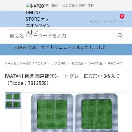
5,000円（税込）以上ご購入で送料無料
0
ログイン
マイ
ページ
カート
検索キーワード
2026/07/28 サイトリニューアルいたしました
ホームセンター通販 ナフコTOP
ナフコPRO
梱包用品
テープ用品
補修テープ
IWATANI 創進 網戸補修シート グレー正方形小 8枚入り
（Tcode：7812558）