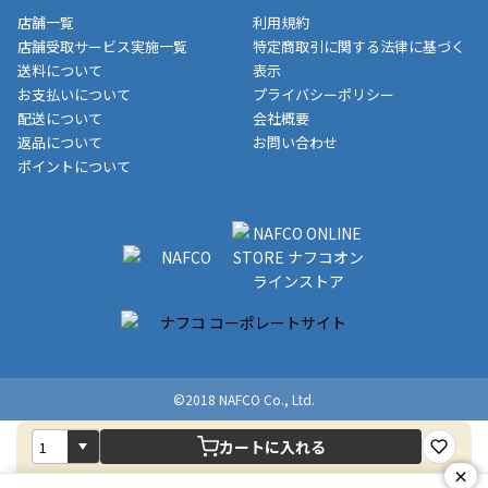
収書には押印はしておりません。
メーカー直送品など一部商品については、その他商品との購入に
店舗一覧
利用規約
■商品によっては一部決済方法が使用できない場合がございま
制限がかかる場合がございます。また発送日についても、通常と
店舗受取サービス実施一覧
特定商取引に関する法律に基づく
す。
異なる場合がございます。対象商品の説明ページをご確認くださ
送料について
表示
い。
お支払いについて
プライバシーポリシー
配送について
会社概要
■店舗受取をご選択いただいた場合
返品について
お問い合わせ
ご注文が確認出来次第、お受取される店舗在庫を使用してご準備
ポイントについて
をさせていただきます。店舗に在庫がない場合は店舗よりお取り
寄せにてご準備をさせていただきます。※商品によってはお時間
いただく場合がございます。店舗準備でのお渡しとなる為、商品
のみの受け渡しとなります。（箱や納品書は付属しておりませ
ん）店舗で準備が出来次第、メールにてご連絡させていただきま
す。
©2018 NAFCO Co., Ltd.
カートに入れる
×