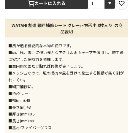
宅配や店舗受取を選択できる商品です
カートに入れる
店舗のみで受取できる商品です（宅配便でのお届けが
IWATANI 創進 網戸補修シート グレー正方形小 8枚入り の商
できません）
品説明
※同時購入の商品は、全て同じ店舗での受取となりま
す
■風が通る機能的な本物の網戸です。
特定の店舗のみで受取ができる商品です（宅配便での
■雨、風、雪、に強い強力なアクリル両面テープを適用し、施工後
お届けができません）
に安定した保持力を発揮します。
※同時購入の商品は、全て同じ店舗での受取となりま
■室内側の面だけ貼れば修復が完了します。
す
■メッシュなので、風の抵抗や風を受けて発生する振動が無く剥が
委託業者によりお届けする商品です
れにくい。
※ほか商品との同時購入はできません。お手数です
■網戸補修に。
が、ご購入手続きを分けてお買い求めください
■色:グレー
※支払い方法の代金引換は選択できません。
■幅(mm):48
※電話注文はできません。
■長さ(m):48
宅配のみでお届けする商品です（店舗受取は選択でき
■厚さ(mm):0.5
ません）
■長さ(mm):48
※「宅配・店舗受取」「宅配のみ」マークの商品のみ
■基材:ファイバーグラス
同時購入が可能です