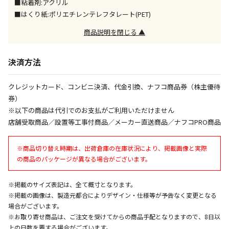
■粘着剤:アクリル
■はくり紙:ポリエチレンテレフタレート(PET)
午前9時までのご注文確定した商品については、当日に
出荷いたします。
商品説明を閉じる ▲
ただし、メーカーの営業日に基づき出荷手続きを行う
ため、通常よりお時間をいただく場合がございます。
また、日曜・祝日や年末年始などの長期休業期間中
決済方法
は、休業明けからの出荷対応となります。
クレジットカード、コンビニ決済、代金引換、ナフコ商品券（株主優待
設置工事代金も含まれた商品です
券）
※以下の商品は代引でのお支払がご利用いただけません
店舗受取商品／設置等工事付商品／メーカー直送商品／ナフコPRO商品
お見積商品です。金額・施工日はお打ち合わせの上、
決定となります。
※商品切り替え時期は、出荷倉庫の在庫状況により、掲載画像と実際
の商品のパッケージが異なる場合がございます。
お見積商品です。金額・施工日はお打ち合わせの上、
※掲載のサイズ表記は、全て概寸となります。
決定となります。
※掲載の画像は、製造元都合によりデザイン・仕様等が予告なく変更となる
場合がございます。
※お取り寄せ商品は、ご注文を受けてからの商品手配となりますので、8日以
上の日数を要する場合がございます。
エアコンの取付工事が必要な商品です。別途費用が発