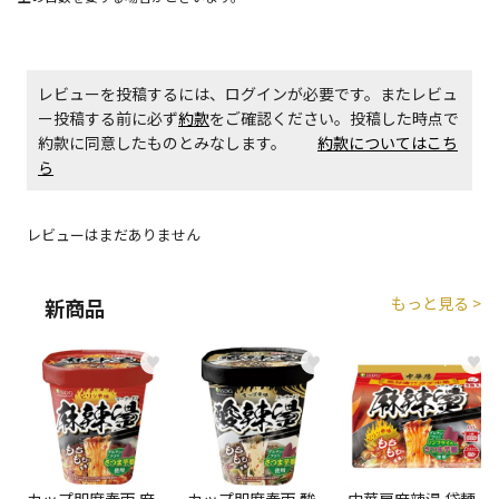
生する場合がございます。
商品購入個数ごとに送料がかかる商品です
レビューを投稿するには、ログインが必要です。またレビュ
ー投稿する前に必ず
約款
をご確認ください。投稿した時点で
約款に同意したものとみなします。
約款についてはこち
ら
レビューはまだありません
もっと見る >
新商品
♥
♥
♥
カップ即席春雨 麻
カップ即席春雨 酸
中華房麻辣湯 袋麺