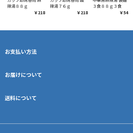
辣湯８８ｇ
辣湯７６ｇ
３食８８ｇ３食
￥218
￥218
￥548
お支払い方法
※店舗受取を選択いただいた場合であっても弊社実店舗でお支払
お届けについて
いいただくことはできません。ご了承ください。
■クレジットカード
■ご自宅への宅配の場合
■コンビニ払い（前入金）
送料について
ご注文が確認出来次第、1～4営業日に発送いたします。「お取り
■代金引換(代引)※手数料がかかります
寄せ」の場合は商品が揃い次第のご発送となります。お荷物の発
■ポイント払い利用可
送完了が確認出来次第、お荷物番号の記載をしたメールをお送り
■領収書はお客様ご自身で発行となります。
5,000円（税込）以上お買い上げで送料無料キャンペーン実施中！
させて頂きます。オンラインストアの倉庫より発送後、約1～3営
■領収書に記載する金額については商品代・配送費からポイン
または、店舗受取なら送料無料！
業日にてお引渡しとなります。(離島などの場合、例外もあります)
ト・クーポンを差し引いた金額の領収書を発行しております。領
※一部、適用外、追加送料が必要な商品もございます。