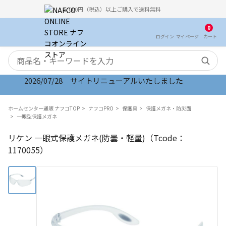
5,000円（税込）以上ご購入で送料無料
0
ログイン
マイ
ページ
カート
検索キーワード
2026/07/28 サイトリニューアルいたしました
ホームセンター通販 ナフコTOP
ナフコPRO
保護具
保護メガネ・防災面
一眼型保護メガネ
リケン 一眼式保護メガネ(防曇・軽量)（Tcode：
1170055）