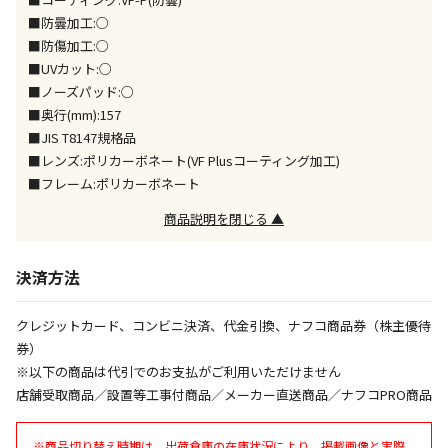
同時購入が可能です
■防曇加工:○
■防傷加工:○
午前9時までのご注文確定した商品については、当日に
出荷いたします。
■UVカット:○
ただし、メーカーの営業日に基づき出荷手続きを行う
■ノーズパッド:○
ため、通常よりお時間をいただく場合がございます。
■奥行(mm):157
また、日曜・祝日や年末年始などの長期休業期間中
■JIS T8147規格品
は、休業明けからの出荷対応となります。
■レンズ:ポリカーボネート(VF Plusコーティング加工)
■フレーム:ポリカーボネート
設置工事代金も含まれた商品です
商品説明を閉じる ▲
お見積商品です。金額・施工日はお打ち合わせの上、
決済方法
決定となります。
クレジットカード、コンビニ決済、代金引換、ナフコ商品券（株主優待
券）
お見積商品です。金額・施工日はお打ち合わせの上、
※以下の商品は代引でのお支払がご利用いただけません
決定となります。
店舗受取商品／設置等工事付商品／メーカー直送商品／ナフコPRO商品
※商品切り替え時期は、出荷倉庫の在庫状況により、掲載画像と実際