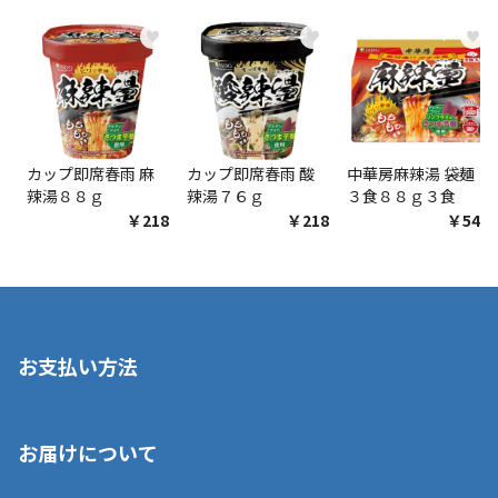
♥
♥
♥
カップ即席春雨 麻
カップ即席春雨 酸
中華房麻辣湯 袋麺
辣湯８８ｇ
辣湯７６ｇ
３食８８ｇ３食
￥218
￥218
￥548
お支払い方法
※店舗受取を選択いただいた場合であっても弊社実店舗でお支払
お届けについて
いいただくことはできません。ご了承ください。
■クレジットカード