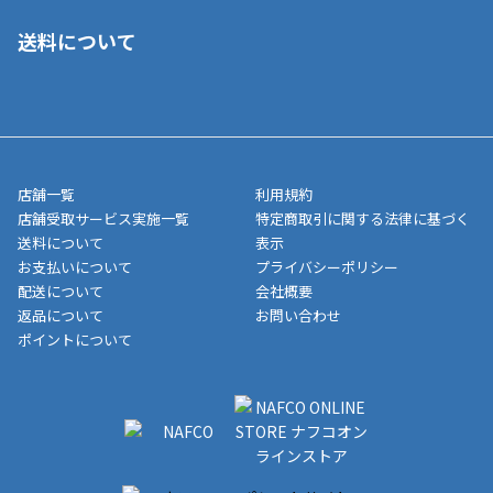
■ご自宅への宅配の場合
■コンビニ払い（前入金）
送料について
ご注文が確認出来次第、1～4営業日に発送いたします。「お取り
■代金引換(代引)※手数料がかかります
寄せ」の場合は商品が揃い次第のご発送となります。お荷物の発
■ポイント払い利用可
送完了が確認出来次第、お荷物番号の記載をしたメールをお送り
■領収書はお客様ご自身で発行となります。
5,000円（税込）以上お買い上げで送料無料キャンペーン実施中！
させて頂きます。オンラインストアの倉庫より発送後、約1～3営
■領収書に記載する金額については商品代・配送費からポイン
または、店舗受取なら送料無料！
業日にてお引渡しとなります。(離島などの場合、例外もあります)
ト・クーポンを差し引いた金額の領収書を発行しております。領
※一部、適用外、追加送料が必要な商品もございます。
収書には押印はしておりません。
メーカー直送品など一部商品については、その他商品との購入に
店舗一覧
利用規約
■商品によっては一部決済方法が使用できない場合がございま
制限がかかる場合がございます。また発送日についても、通常と
店舗受取サービス実施一覧
特定商取引に関する法律に基づく
す。
異なる場合がございます。対象商品の説明ページをご確認くださ
送料について
表示
い。
お支払いについて
プライバシーポリシー
配送について
会社概要
■店舗受取をご選択いただいた場合
返品について
お問い合わせ
ご注文が確認出来次第、お受取される店舗在庫を使用してご準備
ポイントについて
をさせていただきます。店舗に在庫がない場合は店舗よりお取り
寄せにてご準備をさせていただきます。※商品によってはお時間
いただく場合がございます。店舗準備でのお渡しとなる為、商品
のみの受け渡しとなります。（箱や納品書は付属しておりませ
ん）店舗で準備が出来次第、メールにてご連絡させていただきま
す。