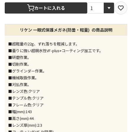
宅配や店舗受取を選択できる商品です
カートに入れる
店舗のみで受取できる商品です（宅配便でのお届けが
リケン 一眼式保護メガネ(防曇・軽量) の商品説明
できません）
※同時購入の商品は、全て同じ店舗での受取となりま
す
■超軽量の22g、ずれ落ちを軽減します。
■曇りに強い超親水性VF-plus+コーティング加工です。
特定の店舗のみで受取ができる商品です（宅配便での
■研磨作業。
お届けができません）
■切削作業。
※同時購入の商品は、全て同じ店舗での受取となりま
■グラインダー作業。
す
■機械取扱作業。
委託業者によりお届けする商品です
■刈払作業。
※ほか商品との同時購入はできません。お手数です
■レンズ色:クリア
が、ご購入手続きを分けてお買い求めください
■テンプル色:クリア
※支払い方法の代金引換は選択できません。
■フレーム色:クリア
※電話注文はできません。
■幅(mm):143
宅配のみでお届けする商品です（店舗受取は選択でき
■高さ(mm):44
ません）
■レンズ厚(mm):2.3
※「宅配・店舗受取」「宅配のみ」マークの商品のみ
■コーティング:VF-P(防曇)