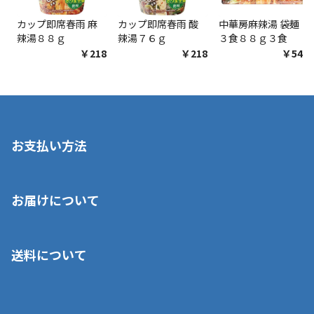
カップ即席春雨 麻
カップ即席春雨 酸
中華房麻辣湯 袋麺
辣湯８８ｇ
辣湯７６ｇ
３食８８ｇ３食
￥218
￥218
￥548
お支払い方法
※店舗受取を選択いただいた場合であっても弊社実店舗でお支払
お届けについて
いいただくことはできません。ご了承ください。
■クレジットカード
■ご自宅への宅配の場合
■コンビニ払い（前入金）
送料について
ご注文が確認出来次第、1～4営業日に発送いたします。「お取り
■代金引換(代引)※手数料がかかります
寄せ」の場合は商品が揃い次第のご発送となります。お荷物の発
■ポイント払い利用可
送完了が確認出来次第、お荷物番号の記載をしたメールをお送り
■領収書はお客様ご自身で発行となります。
5,000円（税込）以上お買い上げで送料無料キャンペーン実施中！
させて頂きます。オンラインストアの倉庫より発送後、約1～3営
■領収書に記載する金額については商品代・配送費からポイン
または、店舗受取なら送料無料！