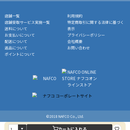
業日にてお引渡しとなります。(離島などの場合、例外もあります)
ト・クーポンを差し引いた金額の領収書を発行しております。領
※一部、適用外、追加送料が必要な商品もございます。
収書には押印はしておりません。
メーカー直送品など一部商品については、その他商品との購入に
店舗一覧
利用規約
■商品によっては一部決済方法が使用できない場合がございま
制限がかかる場合がございます。また発送日についても、通常と
店舗受取サービス実施一覧
特定商取引に関する法律に基づく
す。
異なる場合がございます。対象商品の説明ページをご確認くださ
送料について
表示
い。
お支払いについて
プライバシーポリシー
配送について
会社概要
■店舗受取をご選択いただいた場合
返品について
お問い合わせ
ご注文が確認出来次第、お受取される店舗在庫を使用してご準備
ポイントについて
をさせていただきます。店舗に在庫がない場合は店舗よりお取り
寄せにてご準備をさせていただきます。※商品によってはお時間
いただく場合がございます。店舗準備でのお渡しとなる為、商品
のみの受け渡しとなります。（箱や納品書は付属しておりませ
ん）店舗で準備が出来次第、メールにてご連絡させていただきま
す。
©2018 NAFCO Co., Ltd.
カートに入れる