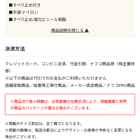
■すべり止め付き
午前9時までのご注文確定した商品については、当日に
出荷いたします。
■手袋:ナイロン
ただし、メーカーの営業日に基づき出荷手続きを行う
■すべり止め:塩化ビニール樹脂
ため、通常よりお時間をいただく場合がございます。
商品説明を閉じる ▲
また、日曜・祝日や年末年始などの長期休業期間中
は、休業明けからの出荷対応となります。
決済方法
設置工事代金も含まれた商品です
クレジットカード、コンビニ決済、代金引換、ナフコ商品券（株主優待
券）
お見積商品です。金額・施工日はお打ち合わせの上、
※以下の商品は代引でのお支払がご利用いただけません
決定となります。
店舗受取商品／設置等工事付商品／メーカー直送商品／ナフコPRO商品
※商品切り替え時期は、出荷倉庫の在庫状況により、掲載画像と実際
お見積商品です。金額・施工日はお打ち合わせの上、
の商品のパッケージが異なる場合がございます。
決定となります。
※掲載のサイズ表記は、全て概寸となります。
※掲載の画像は、製造元都合によりデザイン・仕様等が予告なく変更となる
エアコンの取付工事が必要な商品です。別途費用が発
場合がございます。