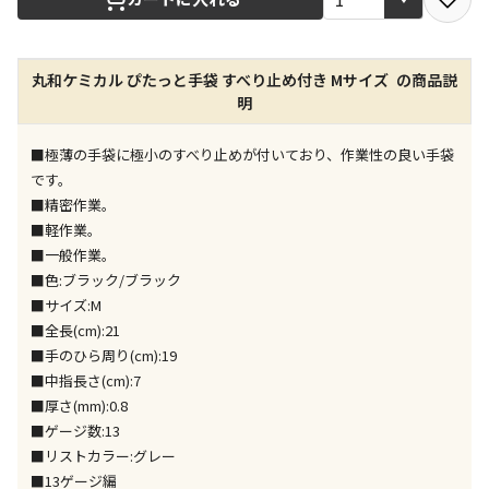
店舗のみで受取できる商品です（宅配便でのお届けが
丸和ケミカル ぴたっと手袋 すべり止め付き Mサイズ の商品説
できません）
明
※同時購入の商品は、全て同じ店舗での受取となりま
す
■極薄の手袋に極小のすべり止めが付いており、作業性の良い手袋
特定の店舗のみで受取ができる商品です（宅配便での
です。
お届けができません）
■精密作業。
※同時購入の商品は、全て同じ店舗での受取となりま
■軽作業。
す
■一般作業。
委託業者によりお届けする商品です
■色:ブラック/ブラック
※ほか商品との同時購入はできません。お手数です
■サイズ:M
が、ご購入手続きを分けてお買い求めください
■全長(cm):21
※支払い方法の代金引換は選択できません。
■手のひら周り(cm):19
※電話注文はできません。
■中指長さ(cm):7
宅配のみでお届けする商品です（店舗受取は選択でき
■厚さ(mm):0.8
ません）
■ゲージ数:13
※「宅配・店舗受取」「宅配のみ」マークの商品のみ
■リストカラー:グレー
同時購入が可能です
■13ゲージ編