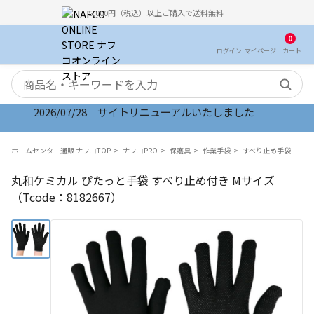
5,000円（税込）以上ご購入で送料無料
0
ログイン
マイ
ページ
カート
検索キーワード
2026/07/28 サイトリニューアルいたしました
ホームセンター通販 ナフコTOP
ナフコPRO
保護具
作業手袋
すべり止め手袋
丸和ケミカル ぴたっと手袋 すべり止め付き Mサイズ
（Tcode：8182667）