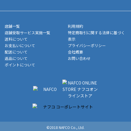
■領収書はお客様ご自身で発行となります。
5,000円（税込）以上お買い上げで送料無料キャンペーン実施中！
させて頂きます。オンラインストアの倉庫より発送後、約1～3営
■領収書に記載する金額については商品代・配送費からポイン
または、店舗受取なら送料無料！
業日にてお引渡しとなります。(離島などの場合、例外もあります)
ト・クーポンを差し引いた金額の領収書を発行しております。領
※一部、適用外、追加送料が必要な商品もございます。
収書には押印はしておりません。
メーカー直送品など一部商品については、その他商品との購入に
店舗一覧
利用規約
■商品によっては一部決済方法が使用できない場合がございま
制限がかかる場合がございます。また発送日についても、通常と
店舗受取サービス実施一覧
特定商取引に関する法律に基づく
す。
異なる場合がございます。対象商品の説明ページをご確認くださ
送料について
表示
い。
お支払いについて
プライバシーポリシー
配送について
会社概要
■店舗受取をご選択いただいた場合
返品について
お問い合わせ
ご注文が確認出来次第、お受取される店舗在庫を使用してご準備
ポイントについて
をさせていただきます。店舗に在庫がない場合は店舗よりお取り
寄せにてご準備をさせていただきます。※商品によってはお時間
いただく場合がございます。店舗準備でのお渡しとなる為、商品
のみの受け渡しとなります。（箱や納品書は付属しておりませ
ん）店舗で準備が出来次第、メールにてご連絡させていただきま
す。
©2018 NAFCO Co., Ltd.