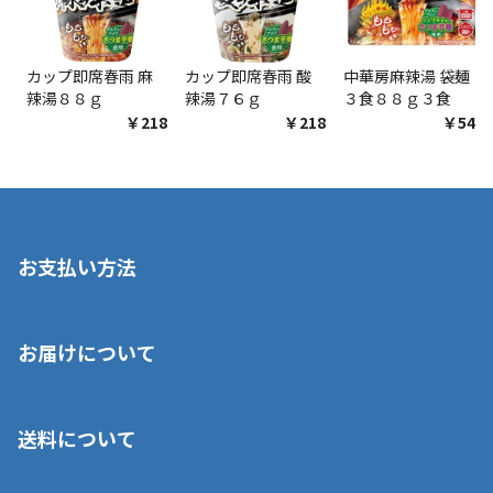
カップ即席春雨 麻
カップ即席春雨 酸
中華房麻辣湯 袋麺
辣湯８８ｇ
辣湯７６ｇ
３食８８ｇ３食
￥218
￥218
￥548
お支払い方法
※店舗受取を選択いただいた場合であっても弊社実店舗でお支払
お届けについて
いいただくことはできません。ご了承ください。
■クレジットカード
■ご自宅への宅配の場合
■コンビニ払い（前入金）
送料について
ご注文が確認出来次第、1～4営業日に発送いたします。「お取り
■代金引換(代引)※手数料がかかります
寄せ」の場合は商品が揃い次第のご発送となります。お荷物の発
■ポイント払い利用可
送完了が確認出来次第、お荷物番号の記載をしたメールをお送り