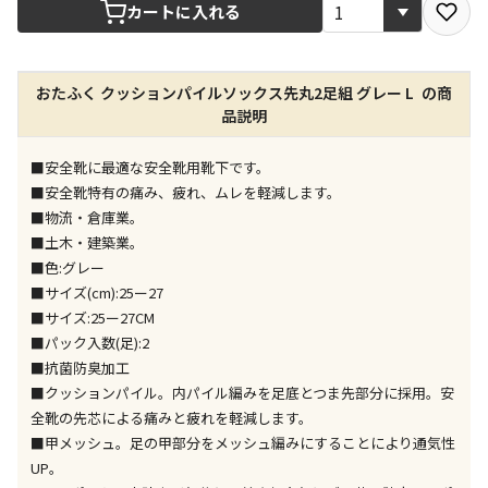
宅配や店舗受取を選択できる商品です
カートに入れる
店舗のみで受取できる商品です（宅配便でのお届けが
おたふく クッションパイルソックス先丸2足組 グレー L の商
できません）
品説明
※同時購入の商品は、全て同じ店舗での受取となりま
す
■安全靴に最適な安全靴用靴下です。
特定の店舗のみで受取ができる商品です（宅配便での
■安全靴特有の痛み、疲れ、ムレを軽減します。
お届けができません）
■物流・倉庫業。
※同時購入の商品は、全て同じ店舗での受取となりま
■土木・建築業。
す
■色:グレー
委託業者によりお届けする商品です
■サイズ(cm):25ー27
※ほか商品との同時購入はできません。お手数です
■サイズ:25ー27CM
が、ご購入手続きを分けてお買い求めください
■パック入数(足):2
※支払い方法の代金引換は選択できません。
■抗菌防臭加工
※電話注文はできません。
■クッションパイル。内パイル編みを足底とつま先部分に採用。安
宅配のみでお届けする商品です（店舗受取は選択でき
全靴の先芯による痛みと疲れを軽減します。
ません）
■甲メッシュ。足の甲部分をメッシュ編みにすることにより通気性
※「宅配・店舗受取」「宅配のみ」マークの商品のみ
UP。
同時購入が可能です