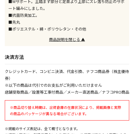
■Wサポート。土踏まず部分と足首より上部にズレ落ち防止のサポ
ート編みにしました。
午前9時までのご注文確定した商品については、当日に
出荷いたします。
■抗菌防臭加工。
ただし、メーカーの営業日に基づき出荷手続きを行う
■先丸
ため、通常よりお時間をいただく場合がございます。
■ポリエステル・綿・ポリウレタン・その他
また、日曜・祝日や年末年始などの長期休業期間中
は、休業明けからの出荷対応となります。
商品説明を閉じる ▲
設置工事代金も含まれた商品です
決済方法
クレジットカード、コンビニ決済、代金引換、ナフコ商品券（株主優待
お見積商品です。金額・施工日はお打ち合わせの上、
券）
決定となります。
※以下の商品は代引でのお支払がご利用いただけません
店舗受取商品／設置等工事付商品／メーカー直送商品／ナフコPRO商品
お見積商品です。金額・施工日はお打ち合わせの上、
※商品切り替え時期は、出荷倉庫の在庫状況により、掲載画像と実際
決定となります。
の商品のパッケージが異なる場合がございます。
※掲載のサイズ表記は、全て概寸となります。
エアコンの取付工事が必要な商品です。別途費用が発