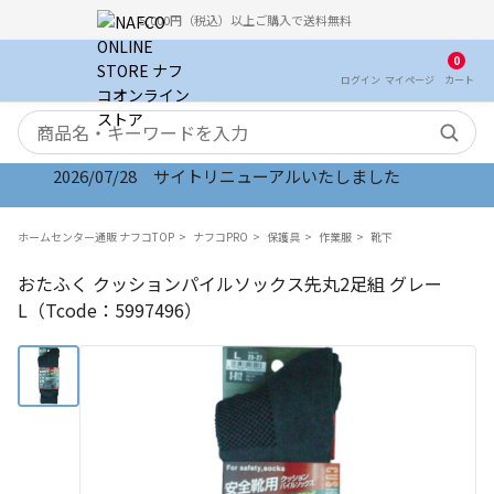
5,000円（税込）以上ご購入で送料無料
0
ログイン
マイ
ページ
カート
検索キーワード
2026/07/28 サイトリニューアルいたしました
ホームセンター通販 ナフコTOP
ナフコPRO
保護具
作業服
靴下
おたふく クッションパイルソックス先丸2足組 グレー
L（Tcode：5997496）