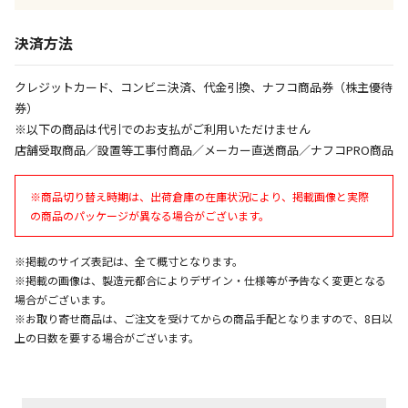
同時購入が可能です
決済方法
午前9時までのご注文確定した商品については、当日に
出荷いたします。
ただし、メーカーの営業日に基づき出荷手続きを行う
クレジットカード、コンビニ決済、代金引換、ナフコ商品券（株主優待
ため、通常よりお時間をいただく場合がございます。
券）
また、日曜・祝日や年末年始などの長期休業期間中
※以下の商品は代引でのお支払がご利用いただけません
は、休業明けからの出荷対応となります。
店舗受取商品／設置等工事付商品／メーカー直送商品／ナフコPRO商品
設置工事代金も含まれた商品です
※商品切り替え時期は、出荷倉庫の在庫状況により、掲載画像と実際
の商品のパッケージが異なる場合がございます。
お見積商品です。金額・施工日はお打ち合わせの上、
※掲載のサイズ表記は、全て概寸となります。
決定となります。
※掲載の画像は、製造元都合によりデザイン・仕様等が予告なく変更となる
場合がございます。
※お取り寄せ商品は、ご注文を受けてからの商品手配となりますので、8日以
お見積商品です。金額・施工日はお打ち合わせの上、
上の日数を要する場合がございます。
決定となります。