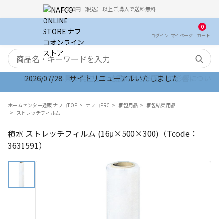
5,000円（税込）以上ご購入で送料無料
0
ログイン
マイ
ページ
カート
検索キーワード
2026/07/28 サイトリニューアルいたしました
ホームセンター通販 ナフコTOP
ナフコPRO
梱包用品
梱包結束用品
ストレッチフィルム
積水 ストレッチフィルム (16μ×500×300)（Tcode：
3631591）