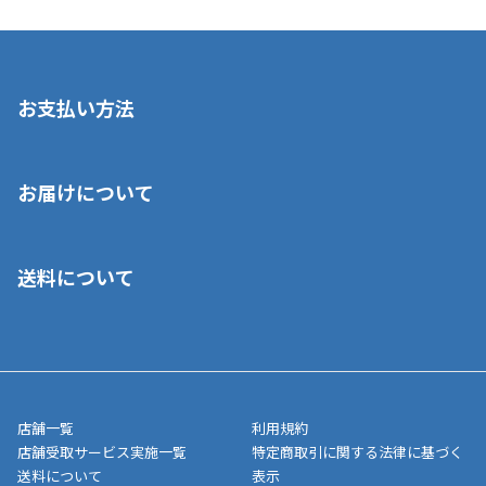
お支払い方法
※店舗受取を選択いただいた場合であっても弊社実店舗でお支払
お届けについて
いいただくことはできません。ご了承ください。
■クレジットカード
■ご自宅への宅配の場合
■コンビニ払い（前入金）
送料について
ご注文が確認出来次第、1～4営業日に発送いたします。「お取り
■代金引換(代引)※手数料がかかります
寄せ」の場合は商品が揃い次第のご発送となります。お荷物の発
■ポイント払い利用可
送完了が確認出来次第、お荷物番号の記載をしたメールをお送り
■領収書はお客様ご自身で発行となります。
5,000円（税込）以上お買い上げで送料無料キャンペーン実施中！
させて頂きます。オンラインストアの倉庫より発送後、約1～3営
■領収書に記載する金額については商品代・配送費からポイン
または、店舗受取なら送料無料！
業日にてお引渡しとなります。(離島などの場合、例外もあります)
ト・クーポンを差し引いた金額の領収書を発行しております。領
※一部、適用外、追加送料が必要な商品もございます。
収書には押印はしておりません。
メーカー直送品など一部商品については、その他商品との購入に
店舗一覧
利用規約
■商品によっては一部決済方法が使用できない場合がございま
制限がかかる場合がございます。また発送日についても、通常と
店舗受取サービス実施一覧
特定商取引に関する法律に基づく
す。
異なる場合がございます。対象商品の説明ページをご確認くださ
送料について
表示