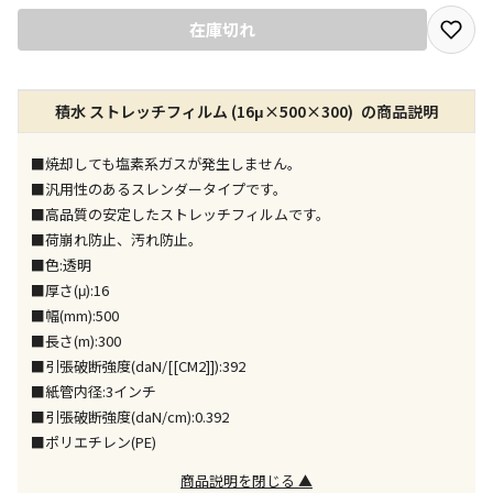
宅配や店舗受取を選択できる商品です
在庫切れ
店舗のみで受取できる商品です（宅配便でのお届けが
積水 ストレッチフィルム (16μ×500×300) の商品説明
できません）
※同時購入の商品は、全て同じ店舗での受取となりま
す
■焼却しても塩素系ガスが発生しません。
■汎用性のあるスレンダータイプです。
特定の店舗のみで受取ができる商品です（宅配便での
■高品質の安定したストレッチフィルムです。
お届けができません）
■荷崩れ防止、汚れ防止。
※同時購入の商品は、全て同じ店舗での受取となりま
■色:透明
す
■厚さ(μ):16
委託業者によりお届けする商品です
■幅(mm):500
※ほか商品との同時購入はできません。お手数です
■長さ(m):300
が、ご購入手続きを分けてお買い求めください
■引張破断強度(daN/[[CM2]]):392
※支払い方法の代金引換は選択できません。
■紙管内径:3インチ
※電話注文はできません。
■引張破断強度(daN/cm):0.392
宅配のみでお届けする商品です（店舗受取は選択でき
■ポリエチレン(PE)
ません）
※「宅配・店舗受取」「宅配のみ」マークの商品のみ
商品説明を閉じる ▲