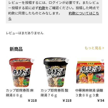
レビューを投稿するには、ログインが必要です。またレビュ
エアコンの取付工事が必要な商品です。別途費用が発
ー投稿する前に必ず
約款
をご確認ください。投稿した時点で
生する場合がございます。
約款に同意したものとみなします。
約款についてはこち
ら
商品購入個数ごとに送料がかかる商品です
レビューはまだありません
もっと見る >
新商品
♥
♥
♥
カップ即席春雨 麻
カップ即席春雨 酸
中華房麻辣湯 袋麺
辣湯８８ｇ
辣湯７６ｇ
３食８８ｇ３食
￥218
￥218
￥548