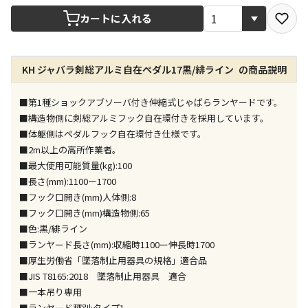
宅配や店舗受取を選択できる商品です
カートに入れる
店舗のみで受取できる商品です（宅配便でのお届けが
KH ジャバラ剣総アルミ自在ペダル17黒/緋ライン の商品説明
できません）
※同時購入の商品は、全て同じ店舗での受取となりま
す
■第1種ショックアブソーバ付き伸縮式じゃばらランヤードです。
■構造物側に剣総アルミフック自在環付きを採用しています。
特定の店舗のみで受取ができる商品です（宅配便での
■体躯側はペダルフック自在環付き仕様です。
お届けができません）
■2m以上の高所作業者。
※同時購入の商品は、全て同じ店舗での受取となりま
■最大使用可能質量(kg):100
す
■長さ(mm):1100ー1700
委託業者によりお届けする商品です
■フック口開き(mm)人体側:8
※ほか商品との同時購入はできません。お手数です
■フック口開き(mm)構造物側:65
が、ご購入手続きを分けてお買い求めください
■色:黒/緋ライン
※支払い方法の代金引換は選択できません。
■ランヤード長さ(mm):収縮時1100ー伸長時1700
※電話注文はできません。
■厚生労働省「墜落制止用器具の規格」適合品
宅配のみでお届けする商品です（店舗受取は選択でき
■JIS T8165:2018 墜落制止用器具 適合
ません）
■一本吊り専用
※「宅配・店舗受取」「宅配のみ」マークの商品のみ
■ランヤード種別:タイプ1