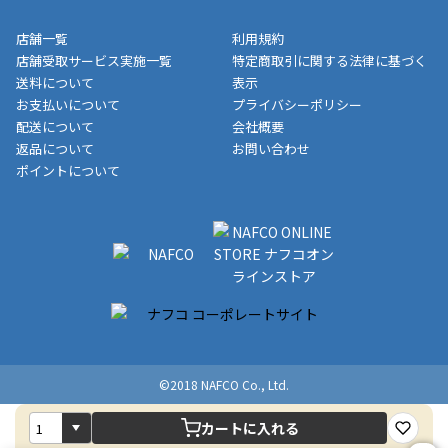
※一部、適用外、追加送料が必要な商品もございます。
収書には押印はしておりません。
メーカー直送品など一部商品については、その他商品との購入に
店舗一覧
利用規約
■商品によっては一部決済方法が使用できない場合がございま
制限がかかる場合がございます。また発送日についても、通常と
店舗受取サービス実施一覧
特定商取引に関する法律に基づく
す。
異なる場合がございます。対象商品の説明ページをご確認くださ
送料について
表示
い。
お支払いについて
プライバシーポリシー
配送について
会社概要
■店舗受取をご選択いただいた場合
返品について
お問い合わせ
ご注文が確認出来次第、お受取される店舗在庫を使用してご準備
ポイントについて
をさせていただきます。店舗に在庫がない場合は店舗よりお取り
寄せにてご準備をさせていただきます。※商品によってはお時間
いただく場合がございます。店舗準備でのお渡しとなる為、商品
のみの受け渡しとなります。（箱や納品書は付属しておりませ
ん）店舗で準備が出来次第、メールにてご連絡させていただきま
す。
©2018 NAFCO Co., Ltd.
カートに入れる