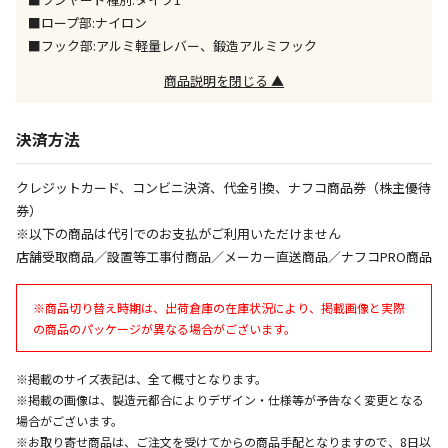
同時購入が可能です
■ロープ部:ナイロン
■フック部:アルミ軽量レバー、鍛造アルミフック
午前9時までのご注文確定した商品については、当日に
出荷いたします。
商品説明を閉じる ▲
ただし、メーカーの営業日に基づき出荷手続きを行う
ため、通常よりお時間をいただく場合がございます。
また、日曜・祝日や年末年始などの長期休業期間中
決済方法
は、休業明けからの出荷対応となります。
クレジットカード、コンビニ決済、代金引換、ナフコ商品券（株主優待
設置工事代金も含まれた商品です
券）
※以下の商品は代引でのお支払がご利用いただけません
店舗受取商品／設置等工事付商品／メーカー直送商品／ナフコPRO商品
お見積商品です。金額・施工日はお打ち合わせの上、
決定となります。
※商品切り替え時期は、出荷倉庫の在庫状況により、掲載画像と実際
の商品のパッケージが異なる場合がございます。
お見積商品です。金額・施工日はお打ち合わせの上、
※掲載のサイズ表記は、全て概寸となります。
決定となります。
※掲載の画像は、製造元都合によりデザイン・仕様等が予告なく変更となる
場合がございます。
※お取り寄せ商品は、ご注文を受けてからの商品手配となりますので、8日以