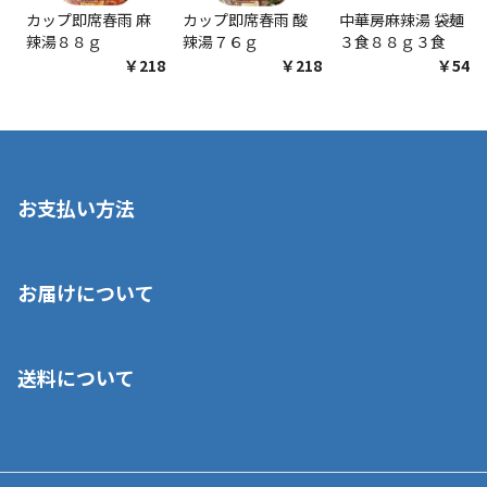
カップ即席春雨 麻
カップ即席春雨 酸
中華房麻辣湯 袋麺
辣湯８８ｇ
辣湯７６ｇ
３食８８ｇ３食
￥218
￥218
￥548
お支払い方法
※店舗受取を選択いただいた場合であっても弊社実店舗でお支払
お届けについて
いいただくことはできません。ご了承ください。
■クレジットカード
■ご自宅への宅配の場合
■コンビニ払い（前入金）
送料について
ご注文が確認出来次第、1～4営業日に発送いたします。「お取り
■代金引換(代引)※手数料がかかります
寄せ」の場合は商品が揃い次第のご発送となります。お荷物の発
■ポイント払い利用可
送完了が確認出来次第、お荷物番号の記載をしたメールをお送り
■領収書はお客様ご自身で発行となります。
5,000円（税込）以上お買い上げで送料無料キャンペーン実施中！
させて頂きます。オンラインストアの倉庫より発送後、約1～3営
■領収書に記載する金額については商品代・配送費からポイン
または、店舗受取なら送料無料！
業日にてお引渡しとなります。(離島などの場合、例外もあります)
ト・クーポンを差し引いた金額の領収書を発行しております。領