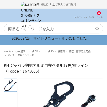
5,000円（税込）以上ご購入で送料無料
0
ログイン
マイ
ページ
カート
検索キーワード
2026/07/28 サイトリニューアルいたしました
ホームセンター通販 ナフコTOP
ナフコPRO
保護具
墜落・落下防止用品
胴ベルト型用ランヤード
KH ジャバラ剣総アルミ自在ペダル17黒/緋ライン
（Tcode：1675606）