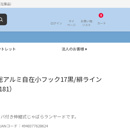
（在庫品）
0
マイ
お買い物
ログイン
カート
ページ
リスト
ウトレット
法人のお客様 ▾
総アルミ自在小フック17黒/緋ライン
181）
ーバ付き伸縮式じゃばらランヤードです。
ANコード：4948377628624