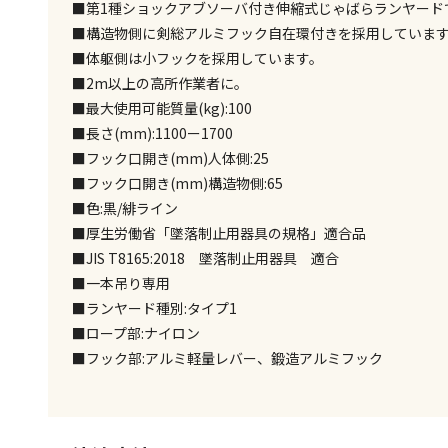
■第1種ショックアブソーバ付き伸縮式じゃばらランヤード
■構造物側に剣総アルミフック自在環付きを採用していま
■体躯側は小フックを採用しています。
■2m以上の高所作業者に。
■最大使用可能質量(kg):100
■長さ(mm):1100ー1700
■フック口開き(mm)人体側:25
■フック口開き(mm)構造物側:65
■色:黒/緋ライン
■厚生労働省「墜落制止用器具の規格」適合品
■JIS T8165:2018 墜落制止用器具 適合
■一本吊り専用
■ランヤード種別:タイプ1
■ロープ部:ナイロン
■フック部:アルミ軽量レバー、鍛造アルミフック