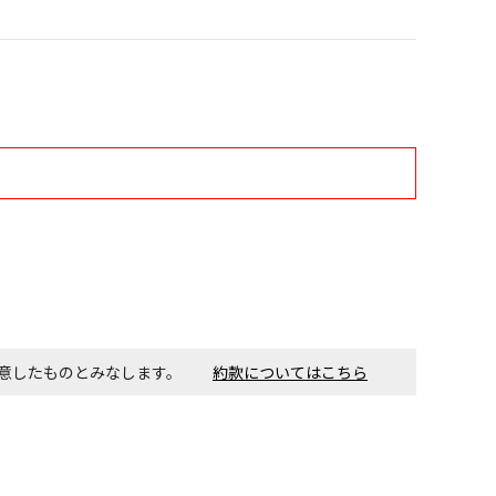
す。金額・施工日はお打ち合わせの上、決定となります。
付工事が必要な商品です。別途費用が発生する場合がござい
ごとに送料がかかる商品です
同意したものとみなします。
約款についてはこちら