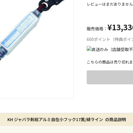
レビューはまだありません
¥13,33
販売価格：
600ポイント（特典ポイ
こちらの商品は売り切れま
宅配や店舗受
店舗のみで受
※同時購入の
特定の店舗の
KH ジャバラ剣総アルミ自在小フック17黒/緋ライン の商品説明
ん）
※同時購入の