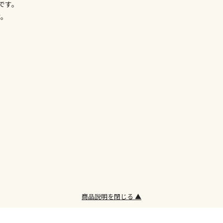
です。
委託業者によ
す。
※ほか商品と
けてお買い求
※支払い方法
※電話注文は
宅配のみでお
※「宅配・店
午前9時まで
ただし、メー
間をいただく
また、日曜・
荷対応となり
設置工事代金
商品説明を閉じる ▲
お見積商品で