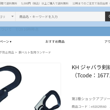
受取で送料無料
5,000円（税込）以上ご購入で送料無料
12時までのご注文で当日出荷
ド
ペーン ▾
おすすめ商品
ア
下防止用品
胴ベルト型用ランヤード
KH ジャバラ剣
（Tcode：1677
第1種ショックアブソ
商品コード：n92029560 J