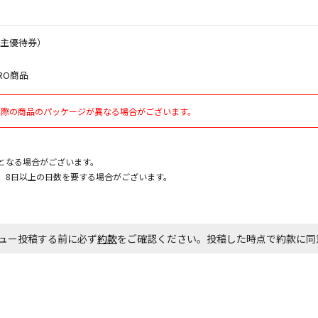
お見積商品で
株主優待券）
RO商品
エアコンの取
実際の商品のパッケージが異なる場合がございます。
ます。
商品購入個数
となる場合がございます。
、8日以上の日数を要する場合がございます。
ュー投稿する前に必ず
約款
をご確認ください。投稿した時点で約款に