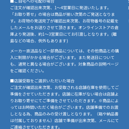
■ご自宅への宅配の場合
ご注文が確認出来次第、1～4営業日に発送いたします。
「お取り寄せ」の場合は商品が揃い次第のご発送となりま
す。お荷物の発送完了が確認出来次第、お荷物番号の記載を
したメールをお送りさせて頂きます。オンラインストアの倉
庫より発送後、約1～3営業日にてお引渡しとなります。(離
島などの場合、例外もあります)
イ
メーカー直送品など一部商品については、その他商品との購
ま
入に制限がかかる場合がございます。また発送日について
も、通常と異なる場合がございます。対象商品の説明ページ
い
をご確認ください。
■店舗受取をご選択いただいた場合
ご注文が確認出来次第、お受取される店舗在庫を使用してご
準備をさせていただきます。店舗に在庫がない場合は店舗よ
りお取り寄せにてご準備をさせていただきます。※商品によ
ってはお時間いただく場合がございます。店舗準備でのお渡
しとなる為、商品のみの受け渡しとなります。（箱や納品書
は付属しておりません）店舗で準備が出来次第、メールにて
ご連絡させていただきます。