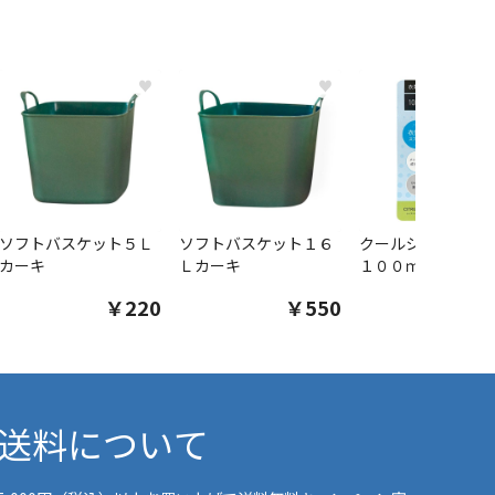
♥
♥
ソフトバスケット５Ｌ
ソフトバスケット１６
クールシャツスプ
カーキ
Ｌカーキ
１００ｍｌ
￥220
￥550
￥1
送料について