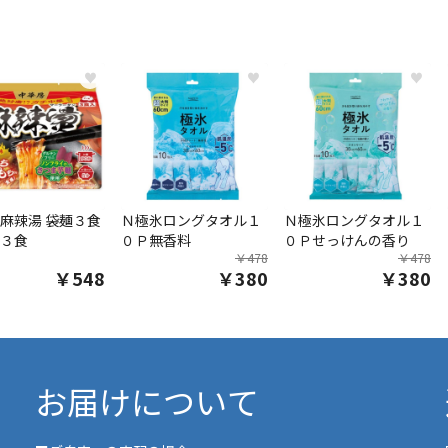
♥
♥
♥
麻辣湯 袋麺３食
Ｎ極氷ロングタオル１
Ｎ極氷ロングタオル１
３食
０Ｐ無香料
０Ｐせっけんの香り
￥478
￥478
￥548
￥380
￥380
お届けについて