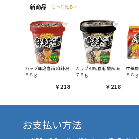
新商品
もっと見る >
♥
♥
カップ即席春雨 麻辣湯
カップ即席春雨 酸辣湯
中華房
８８ｇ
７６ｇ
８８ｇ
￥218
￥218
お支払い方法