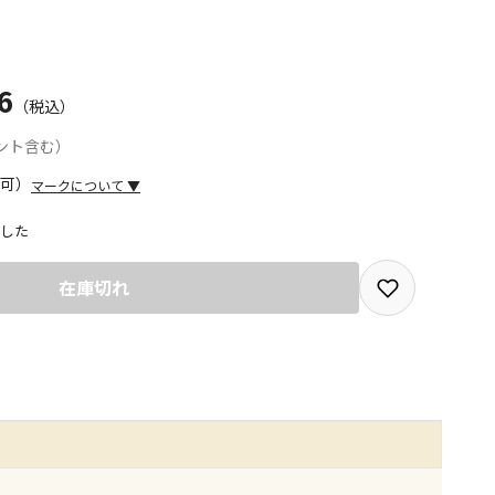
6
（税込）
ント含む）
マークについて
▼
した
取を選択できる商品です
在庫切れ
取できる商品です（宅配便でのお届けができません）
商品は、全て同じ店舗での受取となります
みで受取ができる商品です（宅配便でのお届けができませ
商品は、全て同じ店舗での受取となります