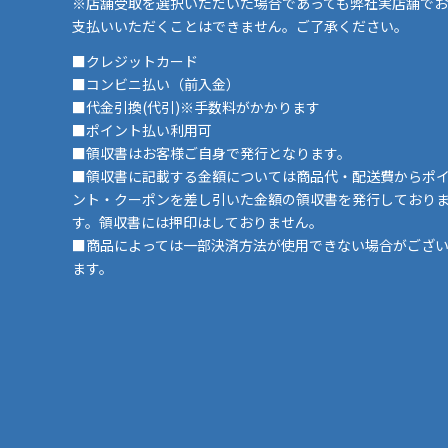
※店舗受取を選択いただいた場合であっても弊社実店舗でお
支払いいただくことはできません。ご了承ください。
■クレジットカード
■コンビニ払い（前入金）
■代金引換(代引)※手数料がかかります
■ポイント払い利用可
■領収書はお客様ご自身で発行となります。
■領収書に記載する金額については商品代・配送費からポ
ント・クーポンを差し引いた金額の領収書を発行しており
す。領収書には押印はしておりません。
■商品によっては一部決済方法が使用できない場合がござ
ます。