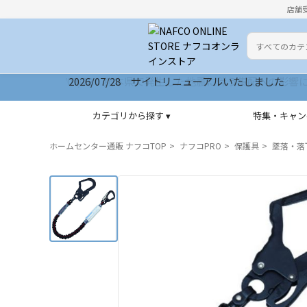
店舗
カテゴリ
検索キーワー
2026/07/28 サイトリニューアルいたしました
カテゴリから探す ▾
特集・キャン
ホームセンター通販 ナフコTOP
ナフコPRO
保護具
墜落・落