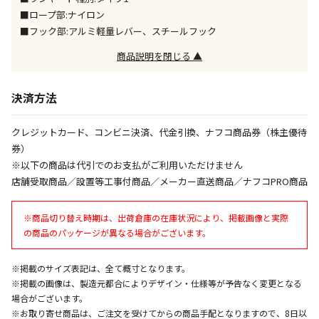
同時購入が可能です
■ロープ部:ナイロン
■フック部:アルミ軽量レバー、スチールフック
午前9時までのご注文確定した商品については、当日に
出荷いたします。
商品説明を閉じる ▲
ただし、メーカーの営業日に基づき出荷手続きを行う
ため、通常よりお時間をいただく場合がございます。
また、日曜・祝日や年末年始などの長期休業期間中
決済方法
は、休業明けからの出荷対応となります。
クレジットカード、コンビニ決済、代金引換、ナフコ商品券（株主優待
設置工事代金も含まれた商品です
券）
※以下の商品は代引でのお支払がご利用いただけません
店舗受取商品／設置等工事付商品／メーカー直送商品／ナフコPRO商品
お見積商品です。金額・施工日はお打ち合わせの上、
決定となります。
※商品切り替え時期は、出荷倉庫の在庫状況により、掲載画像と実際
の商品のパッケージが異なる場合がございます。
お見積商品です。金額・施工日はお打ち合わせの上、
※掲載のサイズ表記は、全て概寸となります。
決定となります。
※掲載の画像は、製造元都合によりデザイン・仕様等が予告なく変更となる
場合がございます。
※お取り寄せ商品は、ご注文を受けてからの商品手配となりますので、8日以