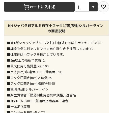
宅配や店舗受取を選択できる商品です
カートに入れる
店舗のみで受取できる商品です（宅配便でのお届けが
KH ジャバラ剣アルミ自在小フック17黒/反射シルバーライン
できません）
の商品説明
※同時購入の商品は、全て同じ店舗での受取となりま
す
■第1種ショックアブソーバ付き伸縮式じゃばらランヤードです。
特定の店舗のみで受取ができる商品です（宅配便での
■構造物側に剣アルミフック自在環付きを採用しています。
お届けができません）
■体躯側は小フックを採用しています。
※同時購入の商品は、全て同じ店舗での受取となりま
■2m以上の高所作業者に。
す
■最大使用可能質量(kg):100
委託業者によりお届けする商品です
■長さ(mm):収縮時1100ー伸長時1700
※ほか商品との同時購入はできません。お手数です
■フック口開き(mm)人体側:25
が、ご購入手続きを分けてお買い求めください
■フック口開き(mm)構造物側:65
※支払い方法の代金引換は選択できません。
■色:黒/反射シルバーライン
※電話注文はできません。
■厚生労働省「墜落制止用器具の規格」適合品
宅配のみでお届けする商品です（店舗受取は選択でき
■JIS T8165:2018 墜落制止用器具 適合
ません）
■一本吊り専用
※「宅配・店舗受取」「宅配のみ」マークの商品のみ
■ランヤード種別:タイプ1