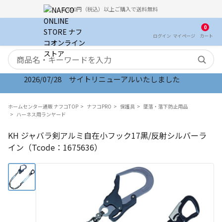
5,000円（税込）以上ご購入で送料無料
0
ログイン
マイ
ページ
カート
検索キーワード
2026/07/28 サイトリニューアルいたしました
ホームセンター通販 ナフコTOP
ナフコPRO
保護具
墜落・落下防止用品
ハーネス用ランヤード
KH ジャバラ剣アルミ自在小フック17黒/反射シルバーラ
イン（Tcode：1675636）