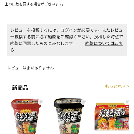
上の日数を要する場合がございます。
エアコンの取付工事が必要な商品です。別途費用が発
生する場合がございます。
商品購入個数ごとに送料がかかる商品です
レビューを投稿するには、ログインが必要です。またレビュ
ー投稿する前に必ず
約款
をご確認ください。投稿した時点で
約款に同意したものとみなします。
約款についてはこち
ら
レビューはまだありません
もっと見る >
新商品
♥
♥
♥