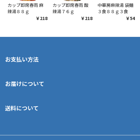
カップ即席春雨 麻
カップ即席春雨 酸
中華房麻辣湯 袋麺
辣湯８８ｇ
辣湯７６ｇ
３食８８ｇ３食
￥218
￥218
￥548
お支払い方法
※店舗受取を選択いただいた場合であっても弊社実店舗でお支払
お届けについて
いいただくことはできません。ご了承ください。
■クレジットカード
■ご自宅への宅配の場合
■コンビニ払い（前入金）
送料について
ご注文が確認出来次第、1～4営業日に発送いたします。「お取り
■代金引換(代引)※手数料がかかります
寄せ」の場合は商品が揃い次第のご発送となります。お荷物の発
■ポイント払い利用可
送完了が確認出来次第、お荷物番号の記載をしたメールをお送り
■領収書はお客様ご自身で発行となります。
5,000円（税込）以上お買い上げで送料無料キャンペーン実施中！
させて頂きます。オンラインストアの倉庫より発送後、約1～3営
■領収書に記載する金額については商品代・配送費からポイン
または、店舗受取なら送料無料！
業日にてお引渡しとなります。(離島などの場合、例外もあります)
ト・クーポンを差し引いた金額の領収書を発行しております。領