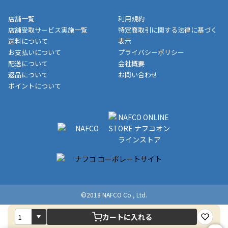
※一部、適用外、追加送料が必要な商品もございます。
収書には押印はしておりません。
メーカー直送品など一部商品については、その他商品との購入に
店舗一覧
利用規約
■商品によっては一部決済方法が使用できない場合がございま
制限がかかる場合がございます。また発送日についても、通常と
店舗受取サービス実施一覧
特定商取引に関する法律に基づく
す。
異なる場合がございます。対象商品の説明ページをご確認くださ
送料について
表示
い。
お支払いについて
プライバシーポリシー
配送について
会社概要
■店舗受取をご選択いただいた場合
返品について
お問い合わせ
ご注文が確認出来次第、お受取される店舗在庫を使用してご準備
ポイントについて
をさせていただきます。店舗に在庫がない場合は店舗よりお取り
寄せにてご準備をさせていただきます。※商品によってはお時間
いただく場合がございます。店舗準備でのお渡しとなる為、商品
のみの受け渡しとなります。（箱や納品書は付属しておりませ
ん）店舗で準備が出来次第、メールにてご連絡させていただきま
す。
©2018 NAFCO Co., Ltd.
カートに入れる