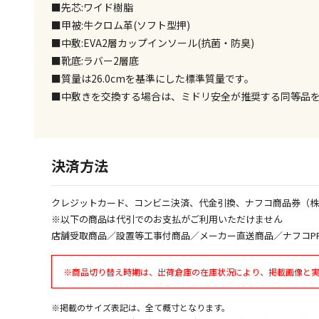
■先芯:ワイド樹脂
■甲被:牛クロム革(ソフト型押)
■中敷:EVA2層カップインソール(抗菌・防臭)
■靴底:ラバー2層底
■質量は26.0cmを基準にした標準質量です。
■中敷きを交換する場合は、ミドリ安全が推奨する同等品を使用
決済方法
クレジットカード、コンビニ決済、代金引換、ナフコ商品券（
※以下の商品は代引でのお支払がご利用いただけません
店舗受取商品／設置等工事付商品／メーカー直送商品／ナフコP
※商品切り替え時期は、出荷倉庫の在庫状況により、掲載画像と
※掲載のサイズ表記は、全て概寸となります。