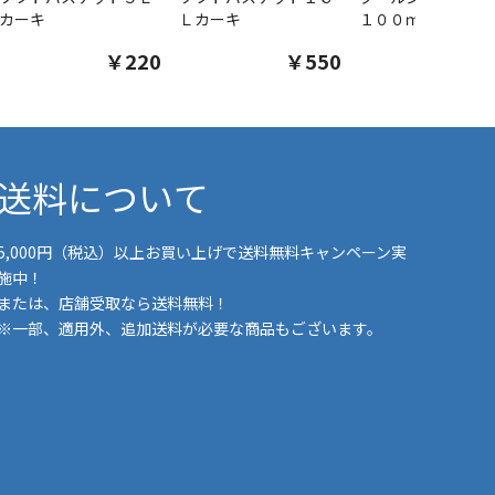
カーキ
Ｌカーキ
１００ｍｌ
￥220
￥550
￥1
送料について
5,000円（税込）以上お買い上げで送料無料キャンペーン実
施中！
または、店舗受取なら送料無料！
※一部、適用外、追加送料が必要な商品もございます。