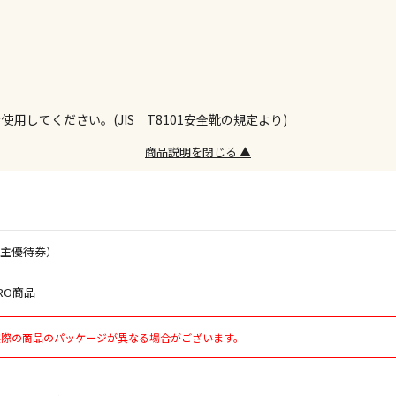
お見積商品で
してください。(JIS T8101安全靴の規定より)
エアコンの取
商品説明を閉じる ▲
ます。
商品購入個数
株主優待券）
RO商品
実際の商品のパッケージが異なる場合がございます。