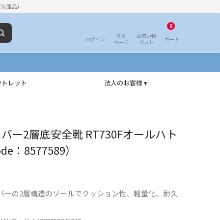
（在庫品）
0
マイ
お買い物
ログイン
カート
ページ
リスト
ウトレット
法人のお客様 ▾
バー2層底安全靴 RT730Fオールハト
ode：8577589）
バーの2層構造のソールでクッション性、軽量化、耐久