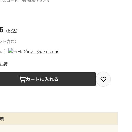
ANコード：4979058745248
6
（税込）
ント含む）
マークについて
▼
日出荷
取を選択できる商品です
カートに入れる
取できる商品です（宅配便でのお届けができません）
商品は、全て同じ店舗での受取となります
みで受取ができる商品です（宅配便でのお届けができませ
説明
商品は、全て同じ店舗での受取となります