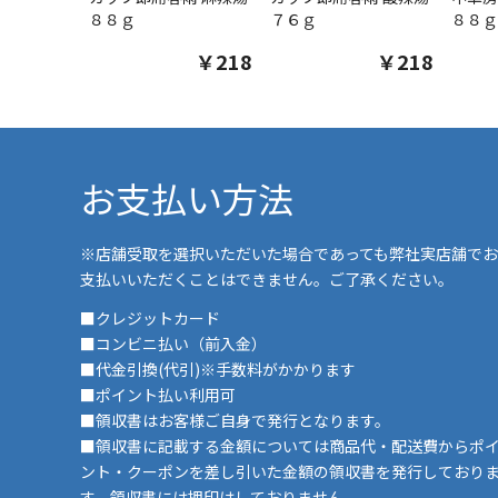
８８ｇ
７６ｇ
８８ｇ
￥218
￥218
お支払い方法
※店舗受取を選択いただいた場合であっても弊社実店舗でお
支払いいただくことはできません。ご了承ください。
■クレジットカード
■コンビニ払い（前入金）
■代金引換(代引)※手数料がかかります
■ポイント払い利用可
■領収書はお客様ご自身で発行となります。
■領収書に記載する金額については商品代・配送費からポ
ント・クーポンを差し引いた金額の領収書を発行しており
す。領収書には押印はしておりません。