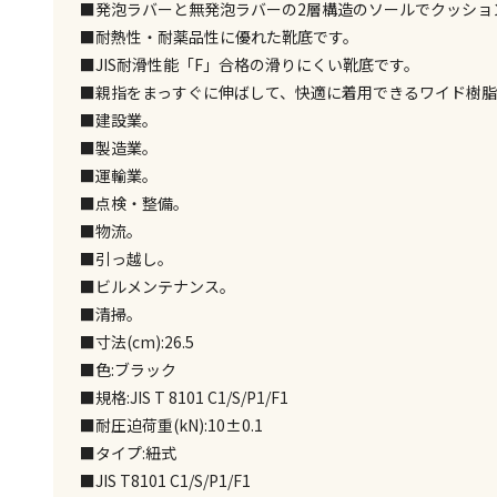
■発泡ラバーと無発泡ラバーの2層構造のソールでクッショ
■耐熱性・耐薬品性に優れた靴底です。
■JIS耐滑性能「F」合格の滑りにくい靴底です。
■親指をまっすぐに伸ばして、快適に着用できるワイド樹脂
■建設業。
■製造業。
■運輸業。
■点検・整備。
■物流。
■引っ越し。
■ビルメンテナンス。
■清掃。
■寸法(cm):26.5
■色:ブラック
■規格:JIS T 8101 C1/S/P1/F1
■耐圧迫荷重(kN):10±0.1
■タイプ:紐式
■JIS T8101 C1/S/P1/F1