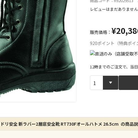
商品コード：n92029513 J
レビューはまだありません
¥20,38
販売価格：
920ポイント（特典ポイ
12時までのご注文で、当
宅配や店舗受
店舗のみで受
※同時購入の
特定の店舗の
ドリ安全 新ラバー2層底安全靴 RT730Fオールハトメ 26.5cm の商品
ん）
※同時購入の