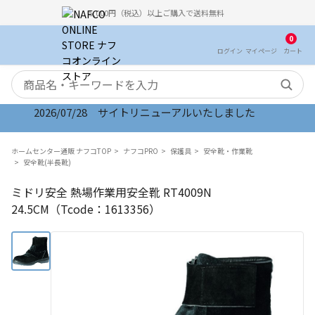
5,000円（税込）以上ご購入で送料無料
0
ログイン
マイ
ページ
カート
検索キーワード
2026/07/28 サイトリニューアルいたしました
ホームセンター通販 ナフコTOP
ナフコPRO
保護具
安全靴・作業靴
安全靴(半長靴)
ミドリ安全 熱場作業用安全靴 RT4009N
24.5CM（Tcode：1613356）