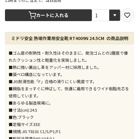
12時までのご注文で、当日出荷
宅配や店舗受取を選択できる商品です
カートに入れる
店舗のみで受取できる商品です（宅配便でのお届けが
ミドリ安全 熱場作業用安全靴 RT4009N 24.5CM の商品説明
できません）
※同時購入の商品は、全て同じ店舗での受取となりま
す
■ゴム底の耐熱性・耐久性はそのままに、発泡ゴムとの2層底で優
れたクッション性と軽量化を実現しました。
特定の店舗のみで受取ができる商品です（宅配便での
■熱に強い裏出し革をアッパー材に採用しました。
お届けができません）
■袋ベロ構造になっています。
※同時購入の商品は、全て同じ店舗での受取となりま
■JIS耐滑性能「F」合格の滑りにくい靴底です。
す
■親指をまっすぐに伸ばして、快適に着用できるワイド樹脂先芯を
委託業者によりお届けする商品です
使用しています。
※ほか商品との同時購入はできません。お手数です
■あらゆる製造現場に。
が、ご購入手続きを分けてお買い求めください
■寸法(cm):24.5
※支払い方法の代金引換は選択できません。
■色:ブラック
※電話注文はできません。
■足幅サイズ:EEE
宅配のみでお届けする商品です（店舗受取は選択でき
■規格:JIS T8101 C1/S/P1/F1
ません）
■耐圧迫荷重(kN):10±0.1