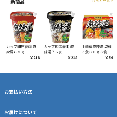
もっと見る >
新商品
♥
♥
♥
カップ即席春雨 麻
カップ即席春雨 酸
中華房麻辣湯 袋麺
辣湯８８ｇ
辣湯７６ｇ
３食８８ｇ３食
￥218
￥218
￥548
お支払い方法
※店舗受取を選択いただいた場合であっても弊社実店舗でお支払
お届けについて
いいただくことはできません。ご了承ください。