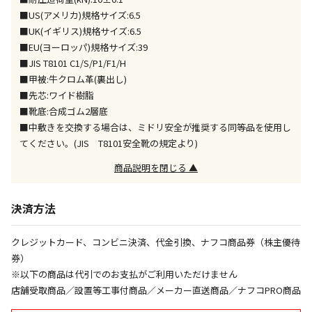
※「宅配・店舗受取」「宅配のみ」マークの商品のみ
■US(アメリカ)規格サイズ:6.5
同時購入が可能です
■UK(イギリス)規格サイズ:6.5
■EU(ヨーロッパ)規格サイズ:39
午前9時までのご注文確定した商品については、当日に
出荷いたします。
■JIS T8101 C1/S/P1/F1/H
ただし、メーカーの営業日に基づき出荷手続きを行う
■甲被:牛クロム革(裏出し)
ため、通常よりお時間をいただく場合がございます。
■先芯:ワイド樹脂
また、日曜・祝日や年末年始などの長期休業期間中
■靴底:合成ゴム2層底
は、休業明けからの出荷対応となります。
■中敷きを交換する場合は、ミドリ安全が推奨する同等品を使用し
てください。(JIS T8101安全靴の規定より)
設置工事代金も含まれた商品です
商品説明を閉じる ▲
お見積商品です。金額・施工日はお打ち合わせの上、
決済方法
決定となります。
クレジットカード、コンビニ決済、代金引換、ナフコ商品券（株主優待
券）
お見積商品です。金額・施工日はお打ち合わせの上、
※以下の商品は代引でのお支払がご利用いただけません
決定となります。
店舗受取商品／設置等工事付商品／メーカー直送商品／ナフコPRO商品