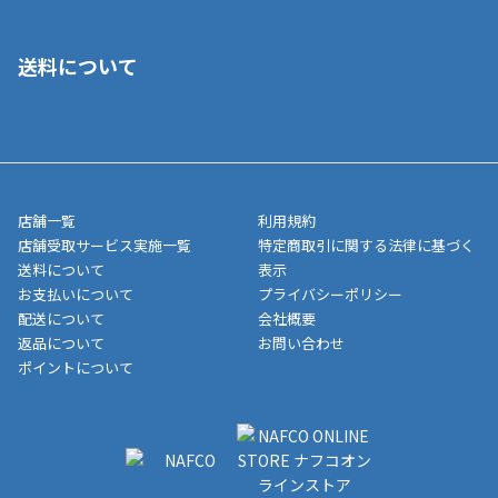
■クレジットカード
■ご自宅への宅配の場合
■コンビニ払い（前入金）
送料について
ご注文が確認出来次第、1～4営業日に発送いたします。「お取り
■代金引換(代引)※手数料がかかります
寄せ」の場合は商品が揃い次第のご発送となります。お荷物の発
■ポイント払い利用可
送完了が確認出来次第、お荷物番号の記載をしたメールをお送り
■領収書はお客様ご自身で発行となります。
5,000円（税込）以上お買い上げで送料無料キャンペーン実施中！
させて頂きます。オンラインストアの倉庫より発送後、約1～3営
■領収書に記載する金額については商品代・配送費からポイン
または、店舗受取なら送料無料！
業日にてお引渡しとなります。(離島などの場合、例外もあります)
ト・クーポンを差し引いた金額の領収書を発行しております。領
※一部、適用外、追加送料が必要な商品もございます。
収書には押印はしておりません。
メーカー直送品など一部商品については、その他商品との購入に
店舗一覧
利用規約
■商品によっては一部決済方法が使用できない場合がございま
制限がかかる場合がございます。また発送日についても、通常と
店舗受取サービス実施一覧
特定商取引に関する法律に基づく
す。
異なる場合がございます。対象商品の説明ページをご確認くださ
送料について
表示
い。
お支払いについて
プライバシーポリシー
配送について
会社概要
■店舗受取をご選択いただいた場合
返品について
お問い合わせ
ご注文が確認出来次第、お受取される店舗在庫を使用してご準備
ポイントについて
をさせていただきます。店舗に在庫がない場合は店舗よりお取り
寄せにてご準備をさせていただきます。※商品によってはお時間
いただく場合がございます。店舗準備でのお渡しとなる為、商品
のみの受け渡しとなります。（箱や納品書は付属しておりませ
ん）店舗で準備が出来次第、メールにてご連絡させていただきま