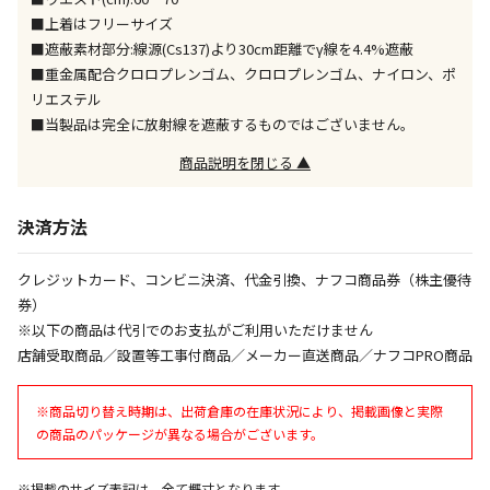
※「宅配・店舗受取」「宅配のみ」マークの商品のみ
■上着はフリーサイズ
同時購入が可能です
■遮蔽素材部分:線源(Cs137)より30cm距離でγ線を4.4%遮蔽
■重金属配合クロロプレンゴム、クロロプレンゴム、ナイロン、ポ
午前9時までのご注文確定した商品については、当日に
出荷いたします。
リエステル
ただし、メーカーの営業日に基づき出荷手続きを行う
■当製品は完全に放射線を遮蔽するものではございません。
ため、通常よりお時間をいただく場合がございます。
また、日曜・祝日や年末年始などの長期休業期間中
商品説明を閉じる ▲
は、休業明けからの出荷対応となります。
決済方法
設置工事代金も含まれた商品です
クレジットカード、コンビニ決済、代金引換、ナフコ商品券（株主優待
券）
お見積商品です。金額・施工日はお打ち合わせの上、
※以下の商品は代引でのお支払がご利用いただけません
決定となります。
店舗受取商品／設置等工事付商品／メーカー直送商品／ナフコPRO商品
※商品切り替え時期は、出荷倉庫の在庫状況により、掲載画像と実際
お見積商品です。金額・施工日はお打ち合わせの上、
の商品のパッケージが異なる場合がございます。
決定となります。
※掲載のサイズ表記は、全て概寸となります。