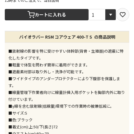
12時までのご注文で、当日出荷
宅配や店舗受取を選択できる商品です
カートに入れる
店舗のみで受取できる商品です（宅配便でのお届けが
バイオラバー RSM コアウェア 400-T S の商品説明
できません）
※同時購入の商品は、全て同じ店舗での受取となりま
す
■放射線の影響を特に受けやすい体幹部(背骨・生殖器)の遮蔽に特
化したタイプです。
特定の店舗のみで受取ができる商品です（宅配便での
■軽量で体型を問わず簡単に着用ができます。
お届けができません）
■遮蔽素材部は取り外し・洗浄が可能です。
※同時購入の商品は、全て同じ店舗での受取となりま
■ワイドタイプのアンダープロテクターにより下腹部を保護しま
す
す。
委託業者によりお届けする商品です
■線量管理下作業者向けに線量計挿入用ポケットを胸部内外に取り
※ほか商品との同時購入はできません。お手数です
付けています。
が、ご購入手続きを分けてお買い求めください
■γ線を含む放射線(低線量)環境下での作業時の被爆低減に。
※支払い方法の代金引換は選択できません。
■サイズ:S
※電話注文はできません。
■色:ブラック
宅配のみでお届けする商品です（店舗受取は選択でき
■着丈(cm):上:50/下(長さ)72
ません）
■ウエスト(cm):60ー70