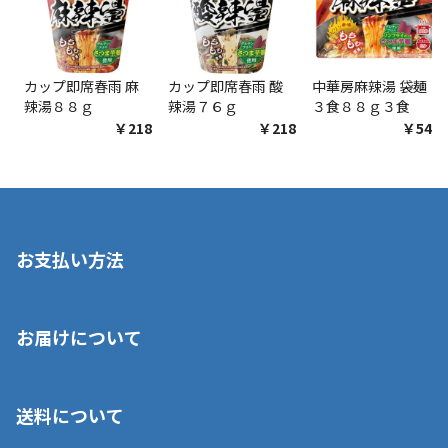
カップ即席春雨 麻
カップ即席春雨 酸
中華房麻辣湯 袋麺
辣湯８８ｇ
辣湯７６ｇ
３食８８ｇ３食
￥218
￥218
￥548
お支払い方法
※店舗受取を選択いただいた場合であっても弊社実店舗でお支払
お届けについて
いいただくことはできません。ご了承ください。
■クレジットカード
■ご自宅への宅配の場合
■コンビニ払い（前入金）
送料について
ご注文が確認出来次第、1～4営業日に発送いたします。「お取り
■代金引換(代引)※手数料がかかります
寄せ」の場合は商品が揃い次第のご発送となります。お荷物の発
■ポイント払い利用可