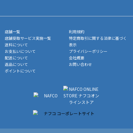
送完了が確認出来次第、お荷物番号の記載をしたメールをお送り
■領収書はお客様ご自身で発行となります。
5,000円（税込）以上お買い上げで送料無料キャンペーン実施中！
させて頂きます。オンラインストアの倉庫より発送後、約1～3営
■領収書に記載する金額については商品代・配送費からポイン
または、店舗受取なら送料無料！
業日にてお引渡しとなります。(離島などの場合、例外もあります)
ト・クーポンを差し引いた金額の領収書を発行しております。領
※一部、適用外、追加送料が必要な商品もございます。
収書には押印はしておりません。
メーカー直送品など一部商品については、その他商品との購入に
店舗一覧
利用規約
■商品によっては一部決済方法が使用できない場合がございま
制限がかかる場合がございます。また発送日についても、通常と
店舗受取サービス実施一覧
特定商取引に関する法律に基づく
す。
異なる場合がございます。対象商品の説明ページをご確認くださ
送料について
表示
い。
お支払いについて
プライバシーポリシー
配送について
会社概要
■店舗受取をご選択いただいた場合
返品について
お問い合わせ
ご注文が確認出来次第、お受取される店舗在庫を使用してご準備
ポイントについて
をさせていただきます。店舗に在庫がない場合は店舗よりお取り
寄せにてご準備をさせていただきます。※商品によってはお時間
いただく場合がございます。店舗準備でのお渡しとなる為、商品
のみの受け渡しとなります。（箱や納品書は付属しておりませ
ん）店舗で準備が出来次第、メールにてご連絡させていただきま
す。