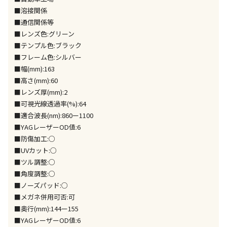
同時購入が可能です
■溶接関係
■通信関係等
午前9時までのご注文確定した商品については、当日に
出荷いたします。
■レンズ色:グリーン
ただし、メーカーの営業日に基づき出荷手続きを行う
■テンプル色:ブラック
ため、通常よりお時間をいただく場合がございます。
■フレーム色:シルバー
また、日曜・祝日や年末年始などの長期休業期間中
■幅(mm):163
は、休業明けからの出荷対応となります。
■高さ(mm):60
■レンズ厚(mm):2
設置工事代金も含まれた商品です
■可視光線透過率(%):64
■適合波長(nm):860ー1100
■YAGレーザーOD値:6
お見積商品です。金額・施工日はお打ち合わせの上、
■防傷加工:○
決定となります。
■UVカット:○
■ツル調整:○
■角度調整:○
■ノーズパッド:○
お見積商品です。金額・施工日はお打ち合わせの上、
決定となります。
■メガネ併用可否:可
■奥行(mm):144ー155
■YAGレーザーOD値:6