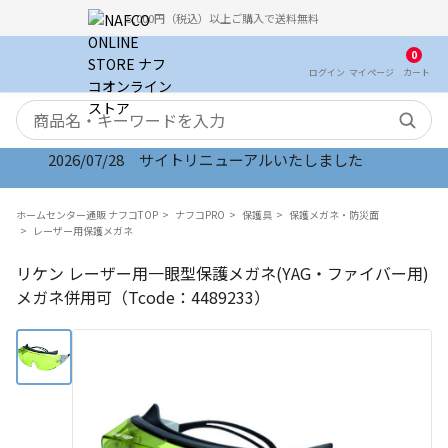
5,000円（税込）以上ご購入で送料無料
0
ログイン
マイ
ページ
カート
検索キーワード
2026/07/28 サイトリニューアルいたしました
ホームセンター通販 ナフコTOP
ナフコPRO
保護具
保護メガネ・防災面
レーザー用保護メガネ
リケン レーザー用一眼型保護メガネ(YAG・ファイバー用)
メガネ併用可（Tcode：4489233）