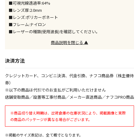
■可視光線透過率:64%
エアコンの取付工事が必要な商品です。別途費用が発
■レンズ厚:2.0mm
生する場合がございます。
■レンズ:ポリカーボネート
■フレーム:ナイロン
商品購入個数ごとに送料がかかる商品です
■レーザーの種類(使用波長)を確認してください。
商品説明を閉じる ▲
決済方法
クレジットカード、コンビニ決済、代金引換、ナフコ商品券（株主優待
券）
※以下の商品は代引でのお支払がご利用いただけません
店舗受取商品／設置等工事付商品／メーカー直送商品／ナフコPRO商品
※商品切り替え時期は、出荷倉庫の在庫状況により、掲載画像と実際
の商品のパッケージが異なる場合がございます。
※掲載のサイズ表記は、全て概寸となります。