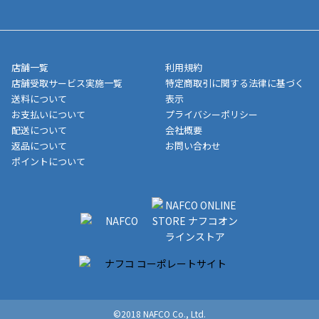
送完了が確認出来次第、お荷物番号の記載をしたメールをお送り
■領収書はお客様ご自身で発行となります。
5,000円（税込）以上お買い上げで送料無料キャンペーン実施中！
させて頂きます。オンラインストアの倉庫より発送後、約1～3営
■領収書に記載する金額については商品代・配送費からポイン
または、店舗受取なら送料無料！
業日にてお引渡しとなります。(離島などの場合、例外もあります)
ト・クーポンを差し引いた金額の領収書を発行しております。領
※一部、適用外、追加送料が必要な商品もございます。
収書には押印はしておりません。
メーカー直送品など一部商品については、その他商品との購入に
店舗一覧
利用規約
■商品によっては一部決済方法が使用できない場合がございま
制限がかかる場合がございます。また発送日についても、通常と
店舗受取サービス実施一覧
特定商取引に関する法律に基づく
す。
異なる場合がございます。対象商品の説明ページをご確認くださ
送料について
表示
い。
お支払いについて
プライバシーポリシー
配送について
会社概要
■店舗受取をご選択いただいた場合
返品について
お問い合わせ
ご注文が確認出来次第、お受取される店舗在庫を使用してご準備
ポイントについて
をさせていただきます。店舗に在庫がない場合は店舗よりお取り
寄せにてご準備をさせていただきます。※商品によってはお時間
いただく場合がございます。店舗準備でのお渡しとなる為、商品
のみの受け渡しとなります。（箱や納品書は付属しておりませ
ん）店舗で準備が出来次第、メールにてご連絡させていただきま
す。
©2018 NAFCO Co., Ltd.