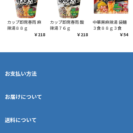
カップ即席春雨 麻
カップ即席春雨 酸
中華房麻辣湯 袋麺
辣湯８８ｇ
辣湯７６ｇ
３食８８ｇ３食
￥218
￥218
￥548
お支払い方法
※店舗受取を選択いただいた場合であっても弊社実店舗でお支払
お届けについて
いいただくことはできません。ご了承ください。
■クレジットカード
■ご自宅への宅配の場合
■コンビニ払い（前入金）
送料について
ご注文が確認出来次第、1～4営業日に発送いたします。「お取り
■代金引換(代引)※手数料がかかります
寄せ」の場合は商品が揃い次第のご発送となります。お荷物の発
■ポイント払い利用可