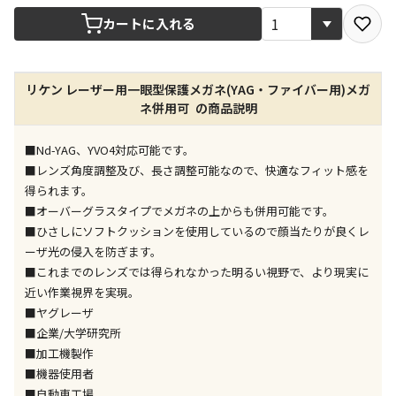
宅配や店舗受取を選択できる商品です
カートに入れる
店舗のみで受取できる商品です（宅配便でのお届けが
リケン レーザー用一眼型保護メガネ(YAG・ファイバー用)メガ
できません）
ネ併用可 の商品説明
※同時購入の商品は、全て同じ店舗での受取となりま
す
■Nd-YAG、YVO4対応可能です。
特定の店舗のみで受取ができる商品です（宅配便での
■レンズ角度調整及び、長さ調整可能なので、快適なフィット感を
お届けができません）
得られます。
※同時購入の商品は、全て同じ店舗での受取となりま
■オーバーグラスタイプでメガネの上からも併用可能です。
す
■ひさしにソフトクッションを使用しているので顔当たりが良くレ
委託業者によりお届けする商品です
ーザ光の侵入を防ぎます。
※ほか商品との同時購入はできません。お手数です
■これまでのレンズでは得られなかった明るい視野で、より現実に
が、ご購入手続きを分けてお買い求めください
近い作業視界を実現。
※支払い方法の代金引換は選択できません。
■ヤグレーザ
※電話注文はできません。
■企業/大学研究所
宅配のみでお届けする商品です（店舗受取は選択でき
■加工機製作
ません）
■機器使用者
※「宅配・店舗受取」「宅配のみ」マークの商品のみ
■自動車工場