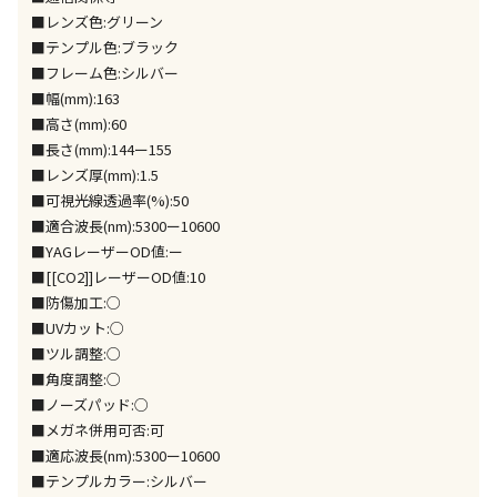
※「宅配・店舗受取」「宅配のみ」マークの商品のみ
■レンズ色:グリーン
同時購入が可能です
■テンプル色:ブラック
■フレーム色:シルバー
午前9時までのご注文確定した商品については、当日に
出荷いたします。
■幅(mm):163
ただし、メーカーの営業日に基づき出荷手続きを行う
■高さ(mm):60
ため、通常よりお時間をいただく場合がございます。
■長さ(mm):144ー155
また、日曜・祝日や年末年始などの長期休業期間中
■レンズ厚(mm):1.5
は、休業明けからの出荷対応となります。
■可視光線透過率(%):50
■適合波長(nm):5300ー10600
設置工事代金も含まれた商品です
■YAGレーザーOD値:ー
■[[CO2]]レーザーOD値:10
■防傷加工:○
お見積商品です。金額・施工日はお打ち合わせの上、
■UVカット:○
決定となります。
■ツル調整:○
■角度調整:○
■ノーズパッド:○
■メガネ併用可否:可
お見積商品です。金額・施工日はお打ち合わせの上、
決定となります。
■適応波長(nm):5300ー10600
■テンプルカラー:シルバー