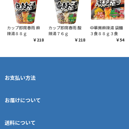
カップ即席春雨 麻
カップ即席春雨 酸
中華房麻辣湯 袋麺
辣湯８８ｇ
辣湯７６ｇ
３食８８ｇ３食
￥218
￥218
￥548
お支払い方法
※店舗受取を選択いただいた場合であっても弊社実店舗でお支払
お届けについて
いいただくことはできません。ご了承ください。
■クレジットカード
■ご自宅への宅配の場合
■コンビニ払い（前入金）
送料について
ご注文が確認出来次第、1～4営業日に発送いたします。「お取り
■代金引換(代引)※手数料がかかります