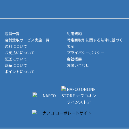
寄せ」の場合は商品が揃い次第のご発送となります。お荷物の発
■ポイント払い利用可
送完了が確認出来次第、お荷物番号の記載をしたメールをお送り
■領収書はお客様ご自身で発行となります。
5,000円（税込）以上お買い上げで送料無料キャンペーン実施中！
させて頂きます。オンラインストアの倉庫より発送後、約1～3営
■領収書に記載する金額については商品代・配送費からポイン
または、店舗受取なら送料無料！
業日にてお引渡しとなります。(離島などの場合、例外もあります)
ト・クーポンを差し引いた金額の領収書を発行しております。領
※一部、適用外、追加送料が必要な商品もございます。
収書には押印はしておりません。
メーカー直送品など一部商品については、その他商品との購入に
店舗一覧
利用規約
■商品によっては一部決済方法が使用できない場合がございま
制限がかかる場合がございます。また発送日についても、通常と
店舗受取サービス実施一覧
特定商取引に関する法律に基づく
す。
異なる場合がございます。対象商品の説明ページをご確認くださ
送料について
表示
い。
お支払いについて
プライバシーポリシー
配送について
会社概要
■店舗受取をご選択いただいた場合
返品について
お問い合わせ
ご注文が確認出来次第、お受取される店舗在庫を使用してご準備
ポイントについて
をさせていただきます。店舗に在庫がない場合は店舗よりお取り
寄せにてご準備をさせていただきます。※商品によってはお時間
いただく場合がございます。店舗準備でのお渡しとなる為、商品
のみの受け渡しとなります。（箱や納品書は付属しておりませ
ん）店舗で準備が出来次第、メールにてご連絡させていただきま
す。