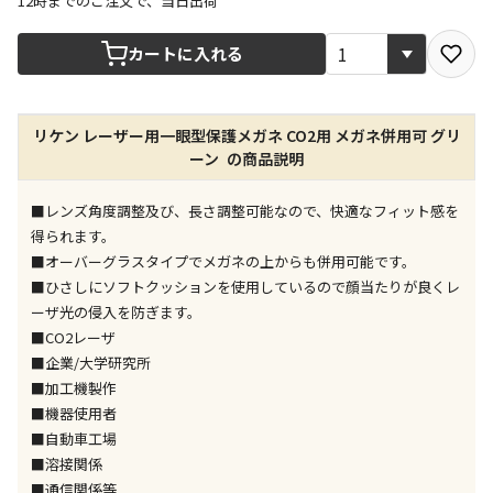
12時までのご注文で、当日出荷
宅配や店舗受取を選択できる商品です
カートに入れる
店舗のみで受取できる商品です（宅配便でのお届けが
リケン レーザー用一眼型保護メガネ CO2用 メガネ併用可 グリ
できません）
ーン の商品説明
※同時購入の商品は、全て同じ店舗での受取となりま
す
■レンズ角度調整及び、長さ調整可能なので、快適なフィット感を
特定の店舗のみで受取ができる商品です（宅配便での
得られます。
お届けができません）
■オーバーグラスタイプでメガネの上からも併用可能です。
※同時購入の商品は、全て同じ店舗での受取となりま
■ひさしにソフトクッションを使用しているので顔当たりが良くレ
す
ーザ光の侵入を防ぎます。
委託業者によりお届けする商品です
■CO2レーザ
※ほか商品との同時購入はできません。お手数です
■企業/大学研究所
が、ご購入手続きを分けてお買い求めください
■加工機製作
※支払い方法の代金引換は選択できません。
■機器使用者
※電話注文はできません。
■自動車工場
宅配のみでお届けする商品です（店舗受取は選択でき
■溶接関係
ません）
■通信関係等