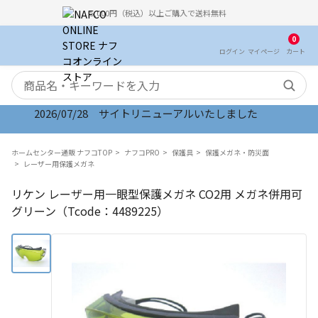
5,000円（税込）以上ご購入で送料無料
0
ログイン
マイ
ページ
カート
検索キーワード
2026/07/28 サイトリニューアルいたしました
ホームセンター通販 ナフコTOP
ナフコPRO
保護具
保護メガネ・防災面
レーザー用保護メガネ
リケン レーザー用一眼型保護メガネ CO2用 メガネ併用可
グリーン（Tcode：4489225）