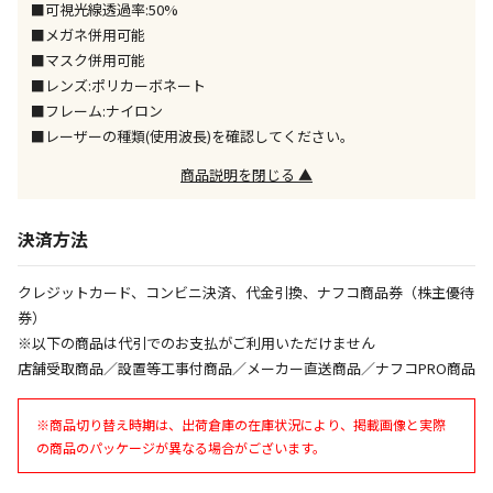
■可視光線透過率:50%
■メガネ併用可能
エアコンの取付工事が必要な商品です。別途費用が発
■マスク併用可能
生する場合がございます。
■レンズ:ポリカーボネート
■フレーム:ナイロン
商品購入個数ごとに送料がかかる商品です
■レーザーの種類(使用波長)を確認してください。
商品説明を閉じる ▲
決済方法
クレジットカード、コンビニ決済、代金引換、ナフコ商品券（株主優待
券）
※以下の商品は代引でのお支払がご利用いただけません
店舗受取商品／設置等工事付商品／メーカー直送商品／ナフコPRO商品
※商品切り替え時期は、出荷倉庫の在庫状況により、掲載画像と実際
の商品のパッケージが異なる場合がございます。