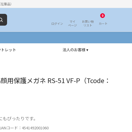
（在庫品）
0
マイ
お買い物
ログイン
カート
ページ
リスト
ウトレット
法人のお客様 ▾
用保護メガネ RS-51 VF-P（Tcode：
にもぴったりです。
ANコード：4541492001060