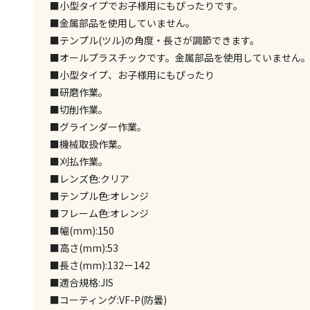
■小型タイプでお子様用にもぴったりです。
■金属部品を使用していません。
■テンプル(ツル)の角度・長さが調節できます。
■オールプラスチックです。金属部品を使用していません
■小型タイプ、お子様用にもぴったり
■研磨作業。
■切削作業。
■グラインダー作業。
■機械取扱作業。
■刈払作業。
■レンズ色:クリア
■テンプル色:オレンジ
■フレーム色:オレンジ
■幅(mm):150
■高さ(mm):53
■長さ(mm):132ー142
■適合規格:JIS
■コーティング:VF-P(防曇)