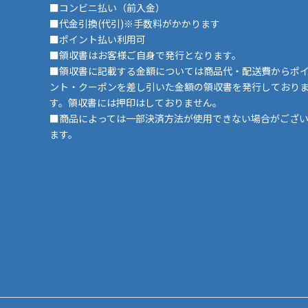
■コンビニ払い（前入金）
■代金引換(代引)※手数料がかかります
■ポイント払い利用可
■領収書はお客様ご自身で発行となります。
■領収書に記載する金額については商品代・配送費からポ
ント・クーポンを差し引いた金額の領収書を発行しており
す。領収書には押印はしておりません。
■商品によっては一部決済方法が使用できない場合がござ
ます。