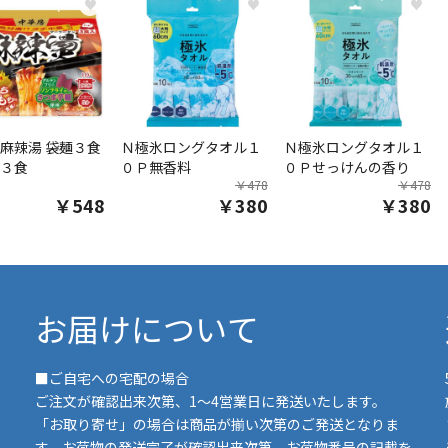
♥
♥
♥
麻辣湯 袋麺３食
Ｎ極氷ロングタオル１
Ｎ極氷ロングタオル１
３食
０Ｐ無香料
０Ｐせっけんの香り
￥478
￥478
￥548
￥380
￥380
お届けについて
■ご自宅への宅配の場合
ご注文が確認出来次第、1～4営業日に発送いたします。
「お取り寄せ」の場合は商品が揃い次第のご発送となりま
す。お荷物の発送完了が確認出来次第、お荷物番号の記載を