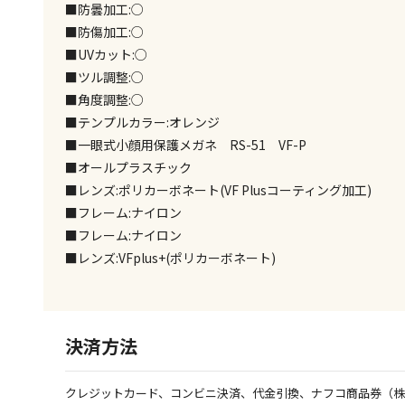
■防曇加工:○
■防傷加工:○
■UVカット:○
■ツル調整:○
■角度調整:○
■テンプルカラー:オレンジ
■一眼式小顔用保護メガネ RS-51 VF-P
■オールプラスチック
■レンズ:ポリカーボネート(VF Plusコーティング加工)
■フレーム:ナイロン
■フレーム:ナイロン
■レンズ:VFplus+(ポリカーボネート)
決済方法
クレジットカード、コンビニ決済、代金引換、ナフコ商品券（