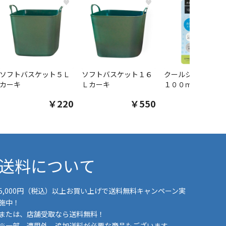
♥
♥
ソフトバスケット５Ｌ
ソフトバスケット１６
クールシャツスプ
カーキ
Ｌカーキ
１００ｍｌ
￥220
￥550
￥1
送料について
5,000円（税込）以上お買い上げで送料無料キャンペーン実
施中！
または、店舗受取なら送料無料！
※一部、適用外、追加送料が必要な商品もございます。