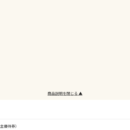
お見積商品で
エアコンの取
ます。
商品購入個数
商品説明を閉じる ▲
株主優待券）