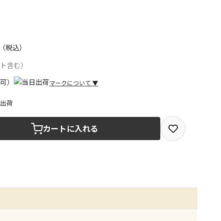
（税込）
ント含む）
マークについて
▼
日出荷
取を選択できる商品です
カートに入れる
取できる商品です（宅配便でのお届けができません）
商品は、全て同じ店舗での受取となります
みで受取ができる商品です（宅配便でのお届けができませ
商品は、全て同じ店舗での受取となります