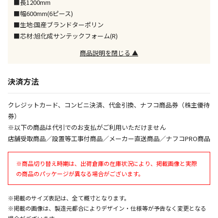
■長1200mm
■幅600mm(6ピース)
午前9時までのご注文確定した商品については、当日に
出荷いたします。
■生地:国産ブランドターポリン
ただし、メーカーの営業日に基づき出荷手続きを行う
■芯材:旭化成サンテックフォーム(R)
ため、通常よりお時間をいただく場合がございます。
商品説明を閉じる ▲
また、日曜・祝日や年末年始などの長期休業期間中
は、休業明けからの出荷対応となります。
決済方法
設置工事代金も含まれた商品です
クレジットカード、コンビニ決済、代金引換、ナフコ商品券（株主優待
券）
お見積商品です。金額・施工日はお打ち合わせの上、
※以下の商品は代引でのお支払がご利用いただけません
決定となります。
店舗受取商品／設置等工事付商品／メーカー直送商品／ナフコPRO商品
※商品切り替え時期は、出荷倉庫の在庫状況により、掲載画像と実際
お見積商品です。金額・施工日はお打ち合わせの上、
の商品のパッケージが異なる場合がございます。
決定となります。
※掲載のサイズ表記は、全て概寸となります。
※掲載の画像は、製造元都合によりデザイン・仕様等が予告なく変更となる
エアコンの取付工事が必要な商品です。別途費用が発