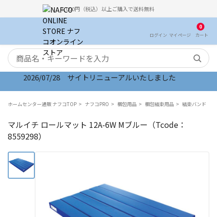
5,000円（税込）以上ご購入で送料無料
0
ログイン
マイ
ページ
カート
検索キーワード
2026/07/28 サイトリニューアルいたしました
ホームセンター通販 ナフコTOP
ナフコPRO
梱包用品
梱包結束用品
結束バンド
マルイチ ロールマット 12A-6W Mブルー（Tcode：
8559298）