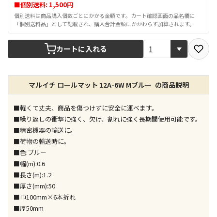
宅配や店舗受取を選択できる商品です
■個別送料: 1,500円
個別送料は商品購入個数ごとにかかる金額です。カート確認画面の品名欄に
「個別送料品」として記載され、購入合計金額にかかわらず加算されます。
店舗のみで受取できる商品です（宅配便でのお届けが
できません）
カートに入れる
※同時購入の商品は、全て同じ店舗での受取となりま
す
特定の店舗のみで受取ができる商品です（宅配便での
マルイチ ロールマット 12A-6W Mブルー の商品説明
お届けができません）
※同時購入の商品は、全て同じ店舗での受取となりま
■軽くて丈夫、商品を傷つけずに安全に運べます。
す
■繰り返しの衝撃に強く、欠け、割れに強く長期間使用可能です。
委託業者によりお届けする商品です
■精密機器の輸送に。
※ほか商品との同時購入はできません。お手数です
■荷物の輸送時に。
が、ご購入手続きを分けてお買い求めください
■色:ブルー
※支払い方法の代金引換は選択できません。
■幅(m):0.6
※電話注文はできません。
■長さ(m):1.2
宅配のみでお届けする商品です（店舗受取は選択でき
■厚さ(mm):50
ません）
■巾100mm×6本折れ
※「宅配・店舗受取」「宅配のみ」マークの商品のみ
■厚50mm
同時購入が可能です