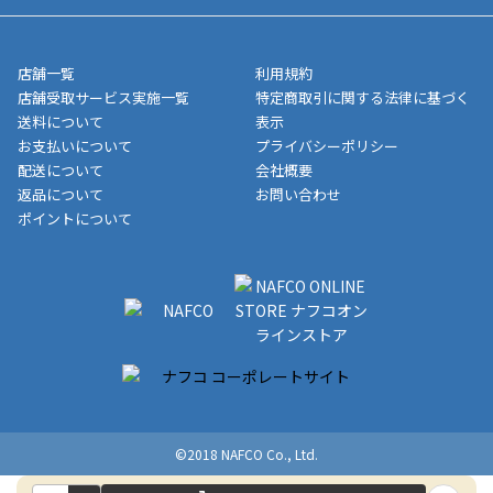
■領収書に記載する金額については商品代・配送費からポイン
または、店舗受取なら送料無料！
業日にてお引渡しとなります。(離島などの場合、例外もあります)
ト・クーポンを差し引いた金額の領収書を発行しております。領
※一部、適用外、追加送料が必要な商品もございます。
収書には押印はしておりません。
メーカー直送品など一部商品については、その他商品との購入に
店舗一覧
利用規約
■商品によっては一部決済方法が使用できない場合がございま
制限がかかる場合がございます。また発送日についても、通常と
店舗受取サービス実施一覧
特定商取引に関する法律に基づく
す。
異なる場合がございます。対象商品の説明ページをご確認くださ
送料について
表示
い。
お支払いについて
プライバシーポリシー
配送について
会社概要
■店舗受取をご選択いただいた場合
返品について
お問い合わせ
ご注文が確認出来次第、お受取される店舗在庫を使用してご準備
ポイントについて
をさせていただきます。店舗に在庫がない場合は店舗よりお取り
寄せにてご準備をさせていただきます。※商品によってはお時間
いただく場合がございます。店舗準備でのお渡しとなる為、商品
のみの受け渡しとなります。（箱や納品書は付属しておりませ
ん）店舗で準備が出来次第、メールにてご連絡させていただきま
す。
©2018 NAFCO Co., Ltd.