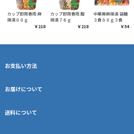
カップ即席春雨 麻
カップ即席春雨 酸
中華房麻辣湯 袋麺
辣湯８８ｇ
辣湯７６ｇ
３食８８ｇ３食
￥218
￥218
￥548
お支払い方法
※店舗受取を選択いただいた場合であっても弊社実店舗でお支払
お届けについて
いいただくことはできません。ご了承ください。
■クレジットカード
■ご自宅への宅配の場合
■コンビニ払い（前入金）
送料について
ご注文が確認出来次第、1～4営業日に発送いたします。「お取り
■代金引換(代引)※手数料がかかります
寄せ」の場合は商品が揃い次第のご発送となります。お荷物の発
■ポイント払い利用可
送完了が確認出来次第、お荷物番号の記載をしたメールをお送り
■領収書はお客様ご自身で発行となります。
5,000円（税込）以上お買い上げで送料無料キャンペーン実施中！
させて頂きます。オンラインストアの倉庫より発送後、約1～3営