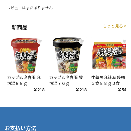
生する場合がございます。
レビューはまだありません
商品購入個数ごとに送料がかかる商品です
もっと見る >
新商品
♥
♥
♥
カップ即席春雨 麻
カップ即席春雨 酸
中華房麻辣湯 袋麺
辣湯８８ｇ
辣湯７６ｇ
３食８８ｇ３食
￥218
￥218
￥548
お支払い方法