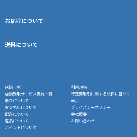
※店舗受取を選択いただいた場合であっても弊社実店舗でお支払
お届けについて
いいただくことはできません。ご了承ください。
■クレジットカード
■ご自宅への宅配の場合
■コンビニ払い（前入金）
送料について
ご注文が確認出来次第、1～4営業日に発送いたします。「お取り
■代金引換(代引)※手数料がかかります
寄せ」の場合は商品が揃い次第のご発送となります。お荷物の発
■ポイント払い利用可
送完了が確認出来次第、お荷物番号の記載をしたメールをお送り
■領収書はお客様ご自身で発行となります。
5,000円（税込）以上お買い上げで送料無料キャンペーン実施中！
させて頂きます。オンラインストアの倉庫より発送後、約1～3営
■領収書に記載する金額については商品代・配送費からポイン
または、店舗受取なら送料無料！
業日にてお引渡しとなります。(離島などの場合、例外もあります)
ト・クーポンを差し引いた金額の領収書を発行しております。領
※一部、適用外、追加送料が必要な商品もございます。
収書には押印はしておりません。
メーカー直送品など一部商品については、その他商品との購入に
店舗一覧
利用規約
■商品によっては一部決済方法が使用できない場合がございま
制限がかかる場合がございます。また発送日についても、通常と
店舗受取サービス実施一覧
特定商取引に関する法律に基づく
す。
異なる場合がございます。対象商品の説明ページをご確認くださ
送料について
表示
い。
お支払いについて
プライバシーポリシー
配送について
会社概要
■店舗受取をご選択いただいた場合
返品について
お問い合わせ
ご注文が確認出来次第、お受取される店舗在庫を使用してご準備
ポイントについて
をさせていただきます。店舗に在庫がない場合は店舗よりお取り
寄せにてご準備をさせていただきます。※商品によってはお時間