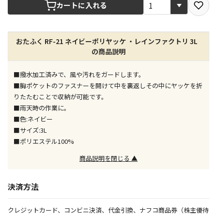
宅配や店舗受取を選択できる商品です
カートに入れる
店舗のみで受取できる商品です（宅配便でのお届けが
おたふく RF-21 ネイビーポリヤッケ ・レインファクトリ 3L
できません）
の商品説明
※同時購入の商品は、全て同じ店舗での受取となりま
す
■撥水加工済みで、風や汚れをガードします。
特定の店舗のみで受取ができる商品です（宅配便での
■胸ポケットのファスナーを開けて中を裏返しその中にヤッケを折
お届けができません）
りたたむことで収納が可能です。
※同時購入の商品は、全て同じ店舗での受取となりま
■雨天時の作業に。
す
■色:ネイビー
委託業者によりお届けする商品です
■サイズ:3L
※ほか商品との同時購入はできません。お手数です
■ポリエステル100%
が、ご購入手続きを分けてお買い求めください
※支払い方法の代金引換は選択できません。
商品説明を閉じる ▲
※電話注文はできません。
宅配のみでお届けする商品です（店舗受取は選択でき
決済方法
ません）
※「宅配・店舗受取」「宅配のみ」マークの商品のみ
クレジットカード、コンビニ決済、代金引換、ナフコ商品券（株主優待
同時購入が可能です