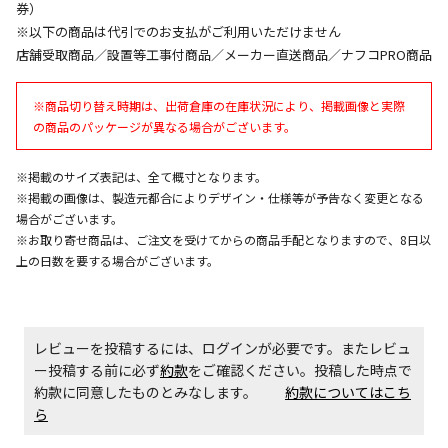
券）
午前9時までのご注文確定した商品については、当日に
※以下の商品は代引でのお支払がご利用いただけません
出荷いたします。
店舗受取商品／設置等工事付商品／メーカー直送商品／ナフコPRO商品
ただし、メーカーの営業日に基づき出荷手続きを行う
ため、通常よりお時間をいただく場合がございます。
※商品切り替え時期は、出荷倉庫の在庫状況により、掲載画像と実際
また、日曜・祝日や年末年始などの長期休業期間中
の商品のパッケージが異なる場合がございます。
は、休業明けからの出荷対応となります。
※掲載のサイズ表記は、全て概寸となります。
設置工事代金も含まれた商品です
※掲載の画像は、製造元都合によりデザイン・仕様等が予告なく変更となる
場合がございます。
※お取り寄せ商品は、ご注文を受けてからの商品手配となりますので、8日以
お見積商品です。金額・施工日はお打ち合わせの上、
上の日数を要する場合がございます。
決定となります。
レビューを投稿するには、ログインが必要です。またレビュ
お見積商品です。金額・施工日はお打ち合わせの上、
ー投稿する前に必ず
約款
をご確認ください。投稿した時点で
決定となります。
約款に同意したものとみなします。
約款についてはこち
ら
エアコンの取付工事が必要な商品です。別途費用が発