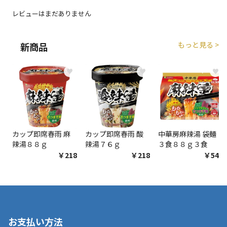
生する場合がございます。
レビューはまだありません
商品購入個数ごとに送料がかかる商品です
もっと見る >
新商品
♥
♥
♥
カップ即席春雨 麻
カップ即席春雨 酸
中華房麻辣湯 袋麺
辣湯８８ｇ
辣湯７６ｇ
３食８８ｇ３食
￥218
￥218
￥548
お支払い方法