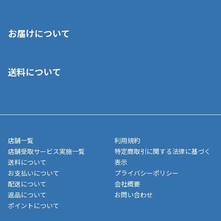
※店舗受取を選択いただいた場合であっても弊社実店舗でお支払
お届けについて
いいただくことはできません。ご了承ください。
■クレジットカード
■ご自宅への宅配の場合
■コンビニ払い（前入金）
送料について
ご注文が確認出来次第、1～4営業日に発送いたします。「お取り
■代金引換(代引)※手数料がかかります
寄せ」の場合は商品が揃い次第のご発送となります。お荷物の発
■ポイント払い利用可
送完了が確認出来次第、お荷物番号の記載をしたメールをお送り
■領収書はお客様ご自身で発行となります。
5,000円（税込）以上お買い上げで送料無料キャンペーン実施中！
させて頂きます。オンラインストアの倉庫より発送後、約1～3営
■領収書に記載する金額については商品代・配送費からポイン
または、店舗受取なら送料無料！
業日にてお引渡しとなります。(離島などの場合、例外もあります)
ト・クーポンを差し引いた金額の領収書を発行しております。領
※一部、適用外、追加送料が必要な商品もございます。
収書には押印はしておりません。
メーカー直送品など一部商品については、その他商品との購入に
店舗一覧
利用規約
■商品によっては一部決済方法が使用できない場合がございま
制限がかかる場合がございます。また発送日についても、通常と
店舗受取サービス実施一覧
特定商取引に関する法律に基づく
す。
異なる場合がございます。対象商品の説明ページをご確認くださ
送料について
表示
い。
お支払いについて
プライバシーポリシー
配送について
会社概要
■店舗受取をご選択いただいた場合
返品について
お問い合わせ
ご注文が確認出来次第、お受取される店舗在庫を使用してご準備
ポイントについて
をさせていただきます。店舗に在庫がない場合は店舗よりお取り
寄せにてご準備をさせていただきます。※商品によってはお時間