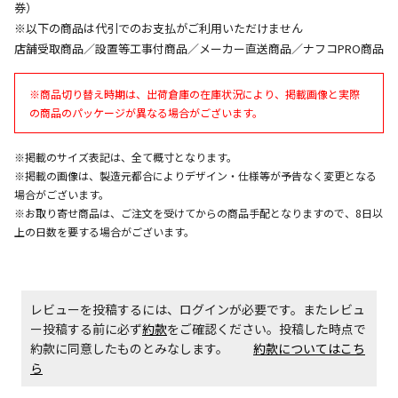
券）
午前9時までのご注文確定した商品については、当日に
※以下の商品は代引でのお支払がご利用いただけません
出荷いたします。
店舗受取商品／設置等工事付商品／メーカー直送商品／ナフコPRO商品
ただし、メーカーの営業日に基づき出荷手続きを行う
ため、通常よりお時間をいただく場合がございます。
※商品切り替え時期は、出荷倉庫の在庫状況により、掲載画像と実際
また、日曜・祝日や年末年始などの長期休業期間中
の商品のパッケージが異なる場合がございます。
は、休業明けからの出荷対応となります。
※掲載のサイズ表記は、全て概寸となります。
設置工事代金も含まれた商品です
※掲載の画像は、製造元都合によりデザイン・仕様等が予告なく変更となる
場合がございます。
※お取り寄せ商品は、ご注文を受けてからの商品手配となりますので、8日以
お見積商品です。金額・施工日はお打ち合わせの上、
上の日数を要する場合がございます。
決定となります。
レビューを投稿するには、ログインが必要です。またレビュ
お見積商品です。金額・施工日はお打ち合わせの上、
ー投稿する前に必ず
約款
をご確認ください。投稿した時点で
決定となります。
約款に同意したものとみなします。
約款についてはこち
ら
エアコンの取付工事が必要な商品です。別途費用が発