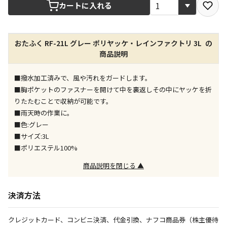
宅配や店舗受取を選択できる商品です
カートに入れる
店舗のみで受取できる商品です（宅配便でのお届けが
おたふく RF-21L グレー ポリヤッケ・レインファクトリ 3L の
できません）
商品説明
※同時購入の商品は、全て同じ店舗での受取となりま
す
■撥水加工済みで、風や汚れをガードします。
特定の店舗のみで受取ができる商品です（宅配便での
■胸ポケットのファスナーを開けて中を裏返しその中にヤッケを折
お届けができません）
りたたむことで収納が可能です。
※同時購入の商品は、全て同じ店舗での受取となりま
■雨天時の作業に。
す
■色:グレー
委託業者によりお届けする商品です
■サイズ:3L
※ほか商品との同時購入はできません。お手数です
■ポリエステル100%
が、ご購入手続きを分けてお買い求めください
※支払い方法の代金引換は選択できません。
商品説明を閉じる ▲
※電話注文はできません。
宅配のみでお届けする商品です（店舗受取は選択でき
決済方法
ません）
※「宅配・店舗受取」「宅配のみ」マークの商品のみ
クレジットカード、コンビニ決済、代金引換、ナフコ商品券（株主優待
同時購入が可能です