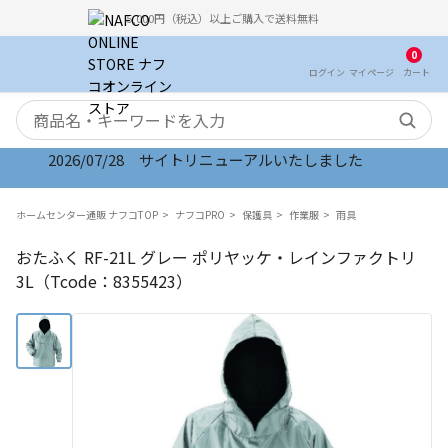
5,000円（税込）以上ご購入で送料無料
0
ログイン
マイ
ページ
カート
検索キーワード
2026/07/28 サイトリニューアルいたしました
ホームセンター通販 ナフコTOP
ナフコPRO
保護具
作業服
雨具
おたふく RF-21L グレー ポリヤッケ・レインファクトリ
3L（Tcode：8355423）