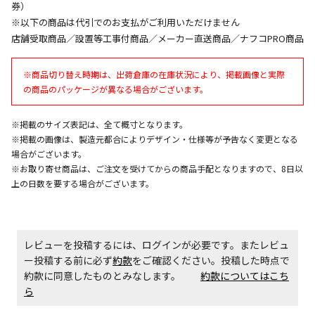
券）
午前9時までのご注文確定した商品については、当日に
※以下の商品は代引でのお支払がご利用いただけません
出荷いたします。
店舗受取商品／設置等工事付商品／メーカー直送商品／ナフコPRO商品
ただし、メーカーの営業日に基づき出荷手続きを行う
ため、通常よりお時間をいただく場合がございます。
※商品切り替え時期は、出荷倉庫の在庫状況により、掲載画像と実際
また、日曜・祝日や年末年始などの長期休業期間中
の商品のパッケージが異なる場合がございます。
は、休業明けからの出荷対応となります。
※掲載のサイズ表記は、全て概寸となります。
設置工事代金も含まれた商品です
※掲載の画像は、製造元都合によりデザイン・仕様等が予告なく変更となる
場合がございます。
※お取り寄せ商品は、ご注文を受けてからの商品手配となりますので、8日以
お見積商品です。金額・施工日はお打ち合わせの上、
上の日数を要する場合がございます。
決定となります。
レビューを投稿するには、ログインが必要です。またレビュ
お見積商品です。金額・施工日はお打ち合わせの上、
ー投稿する前に必ず
約款
をご確認ください。投稿した時点で
決定となります。
約款に同意したものとみなします。
約款についてはこち
ら
エアコンの取付工事が必要な商品です。別途費用が発