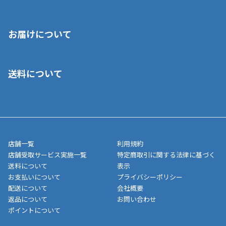
※店舗受取を選択いただいた場合であっても弊社実店舗でお支払
お届けについて
いいただくことはできません。ご了承ください。
■クレジットカード
■ご自宅への宅配の場合
■コンビニ払い（前入金）
送料について
ご注文が確認出来次第、1～4営業日に発送いたします。「お取り
■代金引換(代引)※手数料がかかります
寄せ」の場合は商品が揃い次第のご発送となります。お荷物の発
■ポイント払い利用可
送完了が確認出来次第、お荷物番号の記載をしたメールをお送り
■領収書はお客様ご自身で発行となります。
5,000円（税込）以上お買い上げで送料無料キャンペーン実施中！
させて頂きます。オンラインストアの倉庫より発送後、約1～3営
■領収書に記載する金額については商品代・配送費からポイン
または、店舗受取なら送料無料！
業日にてお引渡しとなります。(離島などの場合、例外もあります)
ト・クーポンを差し引いた金額の領収書を発行しております。領
※一部、適用外、追加送料が必要な商品もございます。
収書には押印はしておりません。
メーカー直送品など一部商品については、その他商品との購入に
店舗一覧
利用規約
■商品によっては一部決済方法が使用できない場合がございま
制限がかかる場合がございます。また発送日についても、通常と
店舗受取サービス実施一覧
特定商取引に関する法律に基づく
す。
異なる場合がございます。対象商品の説明ページをご確認くださ
送料について
表示
い。
お支払いについて
プライバシーポリシー
配送について
会社概要
■店舗受取をご選択いただいた場合
返品について
お問い合わせ
ご注文が確認出来次第、お受取される店舗在庫を使用してご準備
ポイントについて
をさせていただきます。店舗に在庫がない場合は店舗よりお取り
寄せにてご準備をさせていただきます。※商品によってはお時間