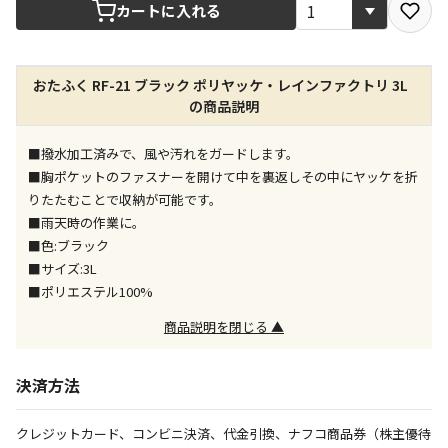
宅配や店舗受取を選択できる商品です
カートに入れる
店舗のみで受取できる商品です（宅配便でのお届けが
おたふく RF-21 ブラック ポリヤッケ・レインファクトリ 3L
できません）
の商品説明
※同時購入の商品は、全て同じ店舗での受取となりま
す
■撥水加工済みで、風や汚れをガードします。
特定の店舗のみで受取ができる商品です（宅配便での
■胸ポケットのファスナーを開けて中を裏返しその中にヤッケを折
お届けができません）
りたたむことで収納が可能です。
※同時購入の商品は、全て同じ店舗での受取となりま
■雨天時の作業に。
す
■色:ブラック
委託業者によりお届けする商品です
■サイズ:3L
※ほか商品との同時購入はできません。お手数です
■ポリエステル100%
が、ご購入手続きを分けてお買い求めください
※支払い方法の代金引換は選択できません。
商品説明を閉じる ▲
※電話注文はできません。
宅配のみでお届けする商品です（店舗受取は選択でき
決済方法
ません）
※「宅配・店舗受取」「宅配のみ」マークの商品のみ
クレジットカード、コンビニ決済、代金引換、ナフコ商品券（株主優待
同時購入が可能です