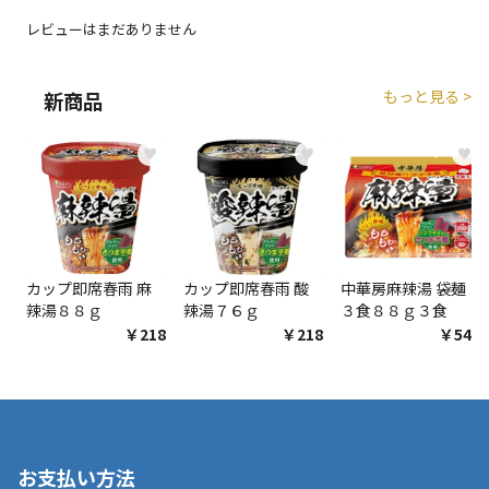
生する場合がございます。
レビューはまだありません
商品購入個数ごとに送料がかかる商品です
もっと見る >
新商品
♥
♥
♥
カップ即席春雨 麻
カップ即席春雨 酸
中華房麻辣湯 袋麺
辣湯８８ｇ
辣湯７６ｇ
３食８８ｇ３食
￥218
￥218
￥548
お支払い方法