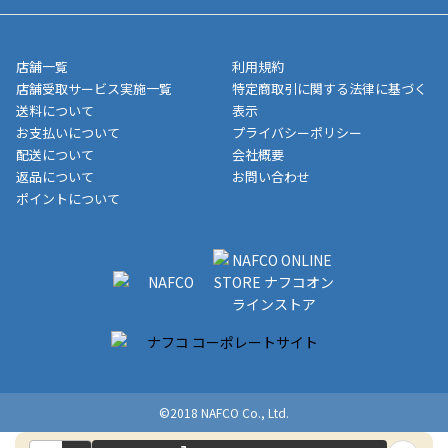
■領収書に記載する金額については商品代・配送費からポイン
または、店舗受取なら送料無料！
業日にてお引渡しとなります。(離島などの場合、例外もあります)
ト・クーポンを差し引いた金額の領収書を発行しております。領
※一部、適用外、追加送料が必要な商品もございます。
収書には押印はしておりません。
メーカー直送品など一部商品については、その他商品との購入に
店舗一覧
利用規約
■商品によっては一部決済方法が使用できない場合がございま
制限がかかる場合がございます。また発送日についても、通常と
店舗受取サービス実施一覧
特定商取引に関する法律に基づく
す。
異なる場合がございます。対象商品の説明ページをご確認くださ
送料について
表示
い。
お支払いについて
プライバシーポリシー
配送について
会社概要
■店舗受取をご選択いただいた場合
返品について
お問い合わせ
ご注文が確認出来次第、お受取される店舗在庫を使用してご準備
ポイントについて
をさせていただきます。店舗に在庫がない場合は店舗よりお取り
寄せにてご準備をさせていただきます。※商品によってはお時間
いただく場合がございます。店舗準備でのお渡しとなる為、商品
のみの受け渡しとなります。（箱や納品書は付属しておりませ
ん）店舗で準備が出来次第、メールにてご連絡させていただきま
す。
©2018 NAFCO Co., Ltd.