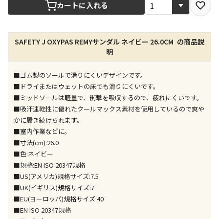
宅配や店舗受取を選択できる商品です
カートに入れる
店舗のみで受取できる商品です（宅配便でのお届けが
SAFETY J OXYPAS REMYサンダル ネイビー 26.0CM の商品説
できません）
明
※同時購入の商品は、全て同じ店舗での受取となりま
す
■ゴム製のソールで滑りにくいデザインです。
特定の店舗のみで受取ができる商品です（宅配便での
■ドライまたはウェットの床でも滑りにくいです。
お届けができません）
■ミッドソールは軽量で、衝撃を吸収するので、疲れにくいです。
※同時購入の商品は、全て同じ店舗での受取となりま
■吸汗速乾性に優れたクールマックス素材を使用しているので爽や
す
かに履き続けられます。
委託業者によりお届けする商品です
■室内作業などに。
※ほか商品との同時購入はできません。お手数です
■寸法(cm):26.0
が、ご購入手続きを分けてお買い求めください
■色:ネイビー
※支払い方法の代金引換は選択できません。
■規格:EN ISO 20347規格
※電話注文はできません。
■US(アメリカ)規格サイズ:7.5
宅配のみでお届けする商品です（店舗受取は選択でき
■UK(イギリス)規格サイズ:7
ません）
■EU(ヨーロッパ)規格サイズ:40
※「宅配・店舗受取」「宅配のみ」マークの商品のみ
■EN ISO 20347規格
同時購入が可能です