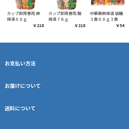
カップ即席春雨 麻
カップ即席春雨 酸
中華房麻辣湯 袋麺
辣湯８８ｇ
辣湯７６ｇ
３食８８ｇ３食
￥218
￥218
￥548
お支払い方法
※店舗受取を選択いただいた場合であっても弊社実店舗でお支払
お届けについて
いいただくことはできません。ご了承ください。
■クレジットカード
■ご自宅への宅配の場合
■コンビニ払い（前入金）
送料について
ご注文が確認出来次第、1～4営業日に発送いたします。「お取り
■代金引換(代引)※手数料がかかります
寄せ」の場合は商品が揃い次第のご発送となります。お荷物の発
■ポイント払い利用可
送完了が確認出来次第、お荷物番号の記載をしたメールをお送り
■領収書はお客様ご自身で発行となります。
5,000円（税込）以上お買い上げで送料無料キャンペーン実施中！
させて頂きます。オンラインストアの倉庫より発送後、約1～3営