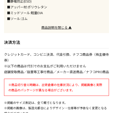
■静電防止(ESD)
■アッパー材:ポリウレタン
午前9時までのご注文確定した商品については、当日に
出荷いたします。
■ミッドソール:軽量EVA
ただし、メーカーの営業日に基づき出荷手続きを行う
■ソール:ゴム
ため、通常よりお時間をいただく場合がございます。
商品説明を閉じる ▲
また、日曜・祝日や年末年始などの長期休業期間中
は、休業明けからの出荷対応となります。
決済方法
設置工事代金も含まれた商品です
クレジットカード、コンビニ決済、代金引換、ナフコ商品券（株主優待
券）
お見積商品です。金額・施工日はお打ち合わせの上、
※以下の商品は代引でのお支払がご利用いただけません
決定となります。
店舗受取商品／設置等工事付商品／メーカー直送商品／ナフコPRO商品
※商品切り替え時期は、出荷倉庫の在庫状況により、掲載画像と実際
お見積商品です。金額・施工日はお打ち合わせの上、
の商品のパッケージが異なる場合がございます。
決定となります。
※掲載のサイズ表記は、全て概寸となります。
※掲載の画像は、製造元都合によりデザイン・仕様等が予告なく変更となる
エアコンの取付工事が必要な商品です。別途費用が発