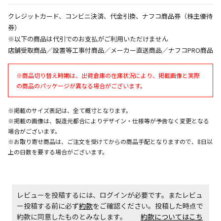
午前9時までのご注文確定した商品については、当日に
出荷いたします。
クレジットカード、コンビニ決済、代金引換、ナフコ商品券（株主優待
ただし、メーカーの営業日に基づき出荷手続きを行う
券）
ため、通常よりお時間をいただく場合がございます。
※以下の商品は代引でのお支払がご利用いただけません
また、日曜・祝日や年末年始などの長期休業期間中
店舗受取商品／設置等工事付商品／メーカー直送商品／ナフコPRO商品
は、休業明けからの出荷対応となります。
※商品切り替え時期は、出荷倉庫の在庫状況により、掲載画像と実際
設置工事代金も含まれた商品です
の商品のパッケージが異なる場合がございます。
※掲載のサイズ表記は、全て概寸となります。
お見積商品です。金額・施工日はお打ち合わせの上、
※掲載の画像は、製造元都合によりデザイン・仕様等が予告なく変更となる
決定となります。
場合がございます。
※お取り寄せ商品は、ご注文を受けてからの商品手配となりますので、8日以
上の日数を要する場合がございます。
お見積商品です。金額・施工日はお打ち合わせの上、
決定となります。
レビューを投稿するには、ログインが必要です。またレビュ
ー投稿する前に必ず
約款
をご確認ください。投稿した時点で
エアコンの取付工事が必要な商品です。別途費用が発
約款に同意したものとみなします。
約款についてはこち
生する場合がございます。