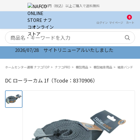
5,000円（税込）以上ご購入で送料無料
0
ログイン
マイ
ページ
カート
検索キーワード
2026/07/28 サイトリニューアルいたしました
ホームセンター通販 ナフコTOP
ナフコPRO
梱包用品
梱包結束用品
結束バンド
DC ローラーカム 1f（Tcode：8370906）