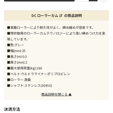
店舗のみで受取できる商品です（宅配便でのお届けが
DC ローラーカム 1f の商品説明
できません）
※同時購入の商品は、全て同じ店舗での受取となりま
す
■真鍮ローラーにより耐久性がよく、締め緩めが容易です。
■特許取得のローラーカムテクノロジーにより高い締めつけ力を実
特定の店舗のみで受取ができる商品です（宅配便での
現しています。
お届けができません）
■色:グレー
※同時購入の商品は、全て同じ店舗での受取となりま
■幅(mm):25
す
■長さ(m):0.3
委託業者によりお届けする商品です
■厚さ(mm):2
※ほか商品との同時購入はできません。お手数です
■最大使用荷重(kg):160
が、ご購入手続きを分けてお買い求めください
■ベルト:ウルトラライナーポリプロピレン
※支払い方法の代金引換は選択できません。
■ローラー:真鍮
※電話注文はできません。
■シャフト:ステンレス(304SS)
宅配のみでお届けする商品です（店舗受取は選択でき
商品説明を閉じる ▲
ません）
※「宅配・店舗受取」「宅配のみ」マークの商品のみ
同時購入が可能です
決済方法