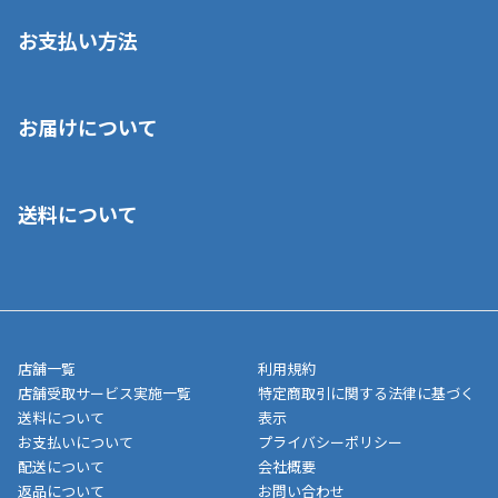
お支払い方法
※店舗受取を選択いただいた場合であっても弊社実店舗でお支払
お届けについて
いいただくことはできません。ご了承ください。
■クレジットカード
■ご自宅への宅配の場合
■コンビニ払い（前入金）
送料について
ご注文が確認出来次第、1～4営業日に発送いたします。「お取り
■代金引換(代引)※手数料がかかります
寄せ」の場合は商品が揃い次第のご発送となります。お荷物の発
■ポイント払い利用可
送完了が確認出来次第、お荷物番号の記載をしたメールをお送り
■領収書はお客様ご自身で発行となります。
5,000円（税込）以上お買い上げで送料無料キャンペーン実施中！
させて頂きます。オンラインストアの倉庫より発送後、約1～3営
■領収書に記載する金額については商品代・配送費からポイン
または、店舗受取なら送料無料！
業日にてお引渡しとなります。(離島などの場合、例外もあります)
ト・クーポンを差し引いた金額の領収書を発行しております。領
※一部、適用外、追加送料が必要な商品もございます。
収書には押印はしておりません。
メーカー直送品など一部商品については、その他商品との購入に
店舗一覧
利用規約
■商品によっては一部決済方法が使用できない場合がございま
制限がかかる場合がございます。また発送日についても、通常と
店舗受取サービス実施一覧
特定商取引に関する法律に基づく
す。
異なる場合がございます。対象商品の説明ページをご確認くださ
送料について
表示
い。
お支払いについて
プライバシーポリシー
配送について
会社概要
■店舗受取をご選択いただいた場合
返品について
お問い合わせ