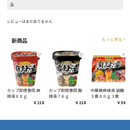
ら
商品購入個数ごとに送料がかかる商品です
レビューはまだありません
もっと見る >
新商品
♥
♥
♥
カップ即席春雨 麻
カップ即席春雨 酸
中華房麻辣湯 袋麺
辣湯８８ｇ
辣湯７６ｇ
３食８８ｇ３食
￥218
￥218
￥548