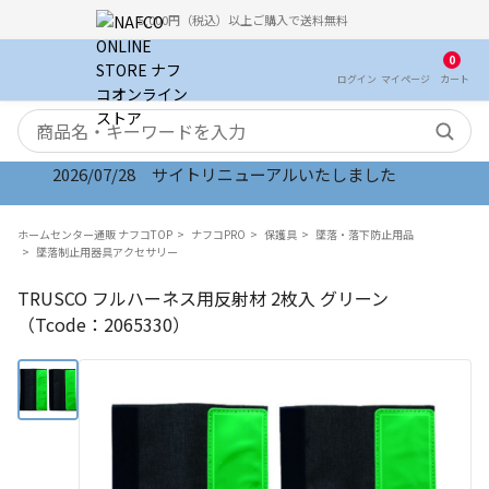
5,000円（税込）以上ご購入で送料無料
0
ログイン
マイ
ページ
カート
検索キーワード
2026/07/28 サイトリニューアルいたしました
ホームセンター通販 ナフコTOP
ナフコPRO
保護具
墜落・落下防止用品
墜落制止用器具アクセサリー
TRUSCO フルハーネス用反射材 2枚入 グリーン
（Tcode：2065330）