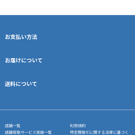
お支払い方法
※店舗受取を選択いただいた場合であっても弊社実店舗でお支払
お届けについて
いいただくことはできません。ご了承ください。
■クレジットカード
■ご自宅への宅配の場合
■コンビニ払い（前入金）
送料について
ご注文が確認出来次第、1～4営業日に発送いたします。「お取り
■代金引換(代引)※手数料がかかります
寄せ」の場合は商品が揃い次第のご発送となります。お荷物の発
■ポイント払い利用可
送完了が確認出来次第、お荷物番号の記載をしたメールをお送り
■領収書はお客様ご自身で発行となります。
5,000円（税込）以上お買い上げで送料無料キャンペーン実施中！
させて頂きます。オンラインストアの倉庫より発送後、約1～3営
■領収書に記載する金額については商品代・配送費からポイン
または、店舗受取なら送料無料！
業日にてお引渡しとなります。(離島などの場合、例外もあります)
ト・クーポンを差し引いた金額の領収書を発行しております。領
※一部、適用外、追加送料が必要な商品もございます。
収書には押印はしておりません。
メーカー直送品など一部商品については、その他商品との購入に
店舗一覧
利用規約
■商品によっては一部決済方法が使用できない場合がございま
制限がかかる場合がございます。また発送日についても、通常と
店舗受取サービス実施一覧
特定商取引に関する法律に基づく
す。