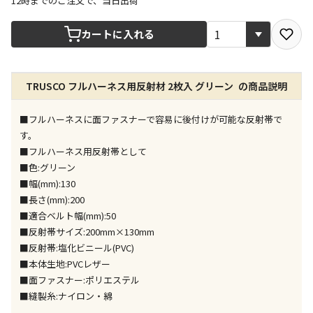
12時までのご注文で、当日出荷
宅配や店舗受取を選択できる商品です
カートに入れる
店舗のみで受取できる商品です（宅配便でのお届けが
TRUSCO フルハーネス用反射材 2枚入 グリーン の商品説明
できません）
※同時購入の商品は、全て同じ店舗での受取となりま
す
■フルハーネスに面ファスナーで容易に後付けが可能な反射帯で
す。
特定の店舗のみで受取ができる商品です（宅配便での
■フルハーネス用反射帯として
お届けができません）
■色:グリーン
※同時購入の商品は、全て同じ店舗での受取となりま
■幅(mm):130
す
■長さ(mm):200
委託業者によりお届けする商品です
■適合ベルト幅(mm):50
※ほか商品との同時購入はできません。お手数です
■反射帯サイズ:200mm×130mm
が、ご購入手続きを分けてお買い求めください
■反射帯:塩化ビニール(PVC)
※支払い方法の代金引換は選択できません。
■本体生地:PVCレザー
※電話注文はできません。
■面ファスナー:ポリエステル
宅配のみでお届けする商品です（店舗受取は選択でき
■縫製糸:ナイロン・綿
ません）