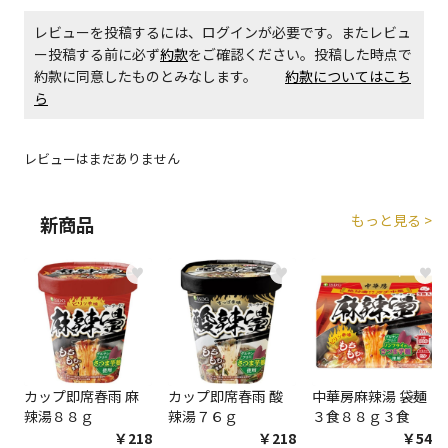
レビューを投稿するには、ログインが必要です。またレビュ
エアコンの取付工事が必要な商品です。別途費用が発
ー投稿する前に必ず
約款
をご確認ください。投稿した時点で
生する場合がございます。
約款に同意したものとみなします。
約款についてはこち
ら
商品購入個数ごとに送料がかかる商品です
レビューはまだありません
もっと見る >
新商品
♥
♥
♥
カップ即席春雨 麻
カップ即席春雨 酸
中華房麻辣湯 袋麺
辣湯８８ｇ
辣湯７６ｇ
３食８８ｇ３食
￥218
￥218
￥548