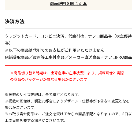
※「宅配・店舗受取」「宅配のみ」マークの商品のみ
商品説明を閉じる ▲
同時購入が可能です
決済方法
午前9時までのご注文確定した商品については、当日に
出荷いたします。
ただし、メーカーの営業日に基づき出荷手続きを行う
クレジットカード、コンビニ決済、代金引換、ナフコ商品券（株主優待
ため、通常よりお時間をいただく場合がございます。
券）
また、日曜・祝日や年末年始などの長期休業期間中
※以下の商品は代引でのお支払がご利用いただけません
は、休業明けからの出荷対応となります。
店舗受取商品／設置等工事付商品／メーカー直送商品／ナフコPRO商品
設置工事代金も含まれた商品です
※商品切り替え時期は、出荷倉庫の在庫状況により、掲載画像と実際
の商品のパッケージが異なる場合がございます。
お見積商品です。金額・施工日はお打ち合わせの上、
※掲載のサイズ表記は、全て概寸となります。
決定となります。
※掲載の画像は、製造元都合によりデザイン・仕様等が予告なく変更となる
場合がございます。
※お取り寄せ商品は、ご注文を受けてからの商品手配となりますので、8日以
お見積商品です。金額・施工日はお打ち合わせの上、
上の日数を要する場合がございます。
決定となります。