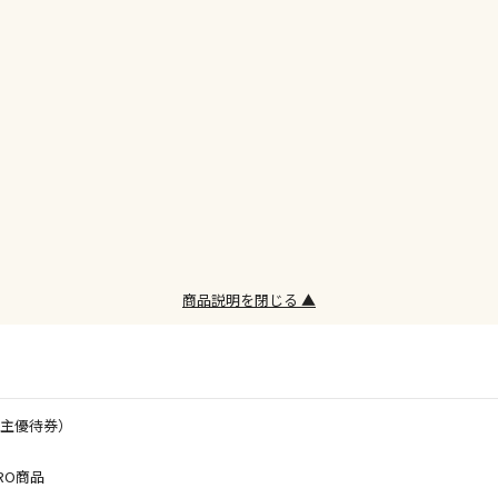
委託業者によ
※ほか商品と
けてお買い求
※支払い方法
※電話注文は
宅配のみでお
※「宅配・店
午前9時まで
ただし、メー
間をいただく
また、日曜・
荷対応となり
商品説明を閉じる ▲
設置工事代金
株主優待券）
お見積商品で
RO商品