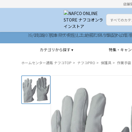
店舗
カテゴリ
検索キーワー
2026/07/28 サイトリニューアルいたしました
カテゴリから探す ▾
特集・キャン
ホームセンター通販 ナフコTOP
ナフコPRO
保護具
作業手袋