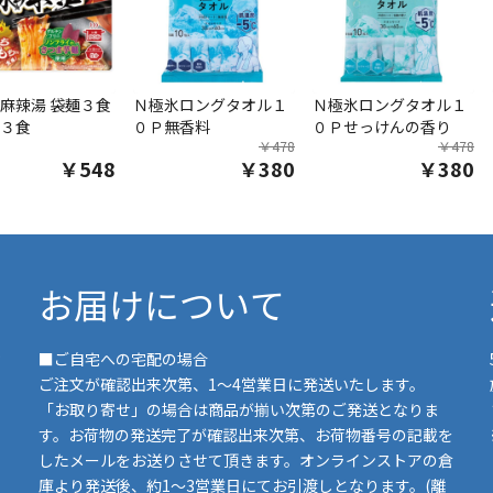
麻辣湯 袋麺３食
Ｎ極氷ロングタオル１
Ｎ極氷ロングタオル１
３食
０Ｐ無香料
０Ｐせっけんの香り
￥478
￥478
￥548
￥380
￥380
お届けについて
■ご自宅への宅配の場合
ご注文が確認出来次第、1～4営業日に発送いたします。
「お取り寄せ」の場合は商品が揃い次第のご発送となりま
す。お荷物の発送完了が確認出来次第、お荷物番号の記載を
したメールをお送りさせて頂きます。オンラインストアの倉
庫より発送後、約1～3営業日にてお引渡しとなります。(離