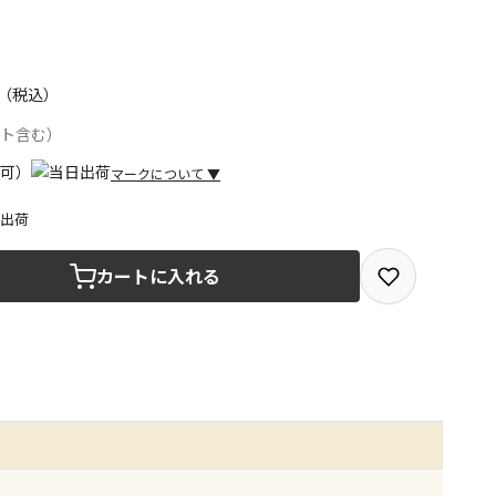
（税込）
ント含む）
マークについて
▼
日出荷
取を選択できる商品です
カートに入れる
取できる商品です（宅配便でのお届けができません）
商品は、全て同じ店舗での受取となります
みで受取ができる商品です（宅配便でのお届けができませ
商品は、全て同じ店舗での受取となります