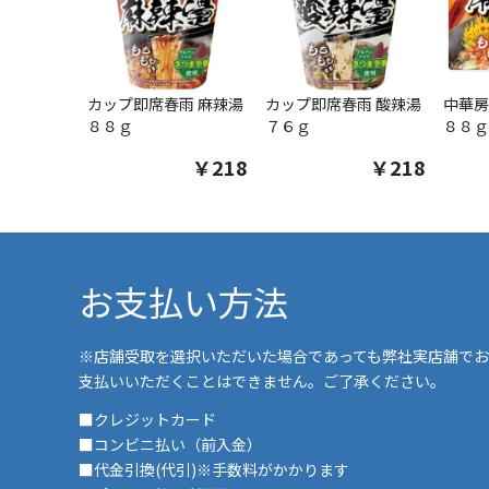
カップ即席春雨 麻辣湯
カップ即席春雨 酸辣湯
中華房
８８ｇ
７６ｇ
８８ｇ
￥218
￥218
お支払い方法
※店舗受取を選択いただいた場合であっても弊社実店舗でお
支払いいただくことはできません。ご了承ください。
■クレジットカード
■コンビニ払い（前入金）
■代金引換(代引)※手数料がかかります