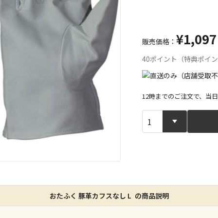
¥1,097
販売価格：
40ポイント（特典ポイ
12時までのご注文で、当
宅配や店舗受
店舗のみで受
※同時購入の
特定の店舗の
おたふく 豚革カフスなし L の商品説明
ん）
※同時購入の