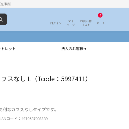
（在庫品）
0
マイ
お買い物
ログイン
カート
ページ
リスト
ウトレット
法人のお客様 ▾
スなし L（Tcode：5997411）
便利なカフスなしタイプです。
ANコード：4970687003389