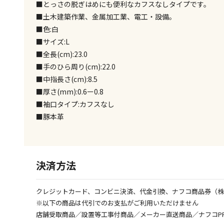
■とっさの脱ぎはめにも便利なカフスなしタイプです。
■土木建築作業、金属加工業、電工・設備。
■色:白
■サイズ:L
■全長(cm):23.0
■手のひら周り(cm):22.0
■中指長さ(cm):8.5
■厚さ(mm):0.6ー0.8
■袖口タイプ:カフスなし
■豚本革
決済方法
クレジットカード、コンビニ決済、代金引換、ナフコ商品券（
※以下の商品は代引でのお支払がご利用いただけません
店舗受取商品／設置等工事付商品／メーカー直送商品／ナフコP