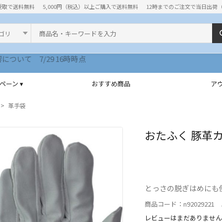
受取で送料無料
5,000円（税込）以上ご購入で送料無料
12時までのご注文で当日出荷
ド
ペーン ▾
おすすめ商品
ア
革手袋
おたふく 豚革カフ
とっさの脱ぎはめにも
商品コード：n92029221 J
レビューはまだありません