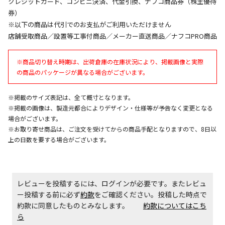
クレジットカード、コンビニ決済、代金引換、ナフコ商品券（株主優待
※「宅配・店舗受取」「宅配のみ」マークの商品のみ
券）
同時購入が可能です
※以下の商品は代引でのお支払がご利用いただけません
午前9時までのご注文確定した商品については、当日に
店舗受取商品／設置等工事付商品／メーカー直送商品／ナフコPRO商品
出荷いたします。
ただし、メーカーの営業日に基づき出荷手続きを行う
※商品切り替え時期は、出荷倉庫の在庫状況により、掲載画像と実際
ため、通常よりお時間をいただく場合がございます。
の商品のパッケージが異なる場合がございます。
また、日曜・祝日や年末年始などの長期休業期間中
は、休業明けからの出荷対応となります。
※掲載のサイズ表記は、全て概寸となります。
※掲載の画像は、製造元都合によりデザイン・仕様等が予告なく変更となる
設置工事代金も含まれた商品です
場合がございます。
※お取り寄せ商品は、ご注文を受けてからの商品手配となりますので、8日以
上の日数を要する場合がございます。
お見積商品です。金額・施工日はお打ち合わせの上、
決定となります。
レビューを投稿するには、ログインが必要です。またレビュ
ー投稿する前に必ず
約款
をご確認ください。投稿した時点で
お見積商品です。金額・施工日はお打ち合わせの上、
約款に同意したものとみなします。
決定となります。
約款についてはこち
ら