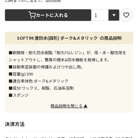
12時までのご注文で、当日出荷
宅配や店舗受取を選択できる商品です
カートに入れる
店舗のみで受取できる商品です（宅配便でのお届けが
SOFT99 激防水(固形) ダーク&メタリック の商品説明
できません）
※同時購入の商品は、全て同じ店舗での受取となりま
す
■新開発・耐久防水樹脂「耐久FSIレジン」が、雨・水・酸性雨を
シャットアウトし、驚異の撥水&防水機能を発揮します。
特定の店舗のみで受取ができる商品です（宅配便での
■自動車塗装面の保護およびつや出し用。
お届けができません）
■容量(g):300
※同時購入の商品は、全て同じ店舗での受取となりま
■適合車体色:ダーク&メタリック
す
■成分:ワックス、樹脂、石油系溶剤
委託業者によりお届けする商品です
■スポンジ
※ほか商品との同時購入はできません。お手数です
が、ご購入手続きを分けてお買い求めください
商品説明を閉じる ▲
※支払い方法の代金引換は選択できません。
※電話注文はできません。
決済方法
宅配のみでお届けする商品です（店舗受取は選択でき
ません）