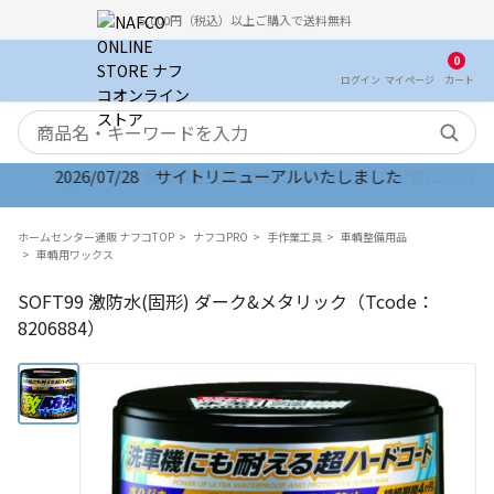
5,000円（税込）以上ご購入で送料無料
0
ログイン
マイ
ページ
カート
検索キーワード
2026/07/28 サイトリニューアルいたしました
ホームセンター通販 ナフコTOP
ナフコPRO
手作業工具
車輌整備用品
車輌用ワックス
SOFT99 激防水(固形) ダーク&メタリック（Tcode：
8206884）