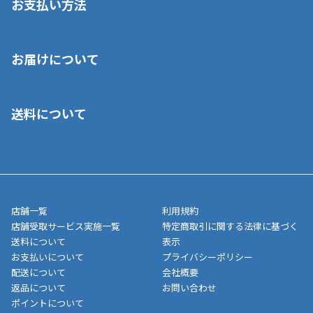
お支払い方法
※店舗受取を選択いただいた場合であっても弊社実店舗でお支払
お届けについて
いいただくことはできません。ご了承ください。
■クレジットカード
■ご自宅への宅配の場合
■コンビニ払い（前入金）
送料について
ご注文が確認出来次第、1～4営業日に発送いたします。「お取り
■代金引換(代引)※手数料がかかります
寄せ」の場合は商品が揃い次第のご発送となります。お荷物の発
■ポイント払い利用可
送完了が確認出来次第、お荷物番号の記載をしたメールをお送り
■領収書はお客様ご自身で発行となります。
5,000円（税込）以上お買い上げで送料無料キャンペーン実施中！
させて頂きます。オンラインストアの倉庫より発送後、約1～3営
■領収書に記載する金額については商品代・配送費からポイン
または、店舗受取なら送料無料！
業日にてお引渡しとなります。(離島などの場合、例外もあります)
ト・クーポンを差し引いた金額の領収書を発行しております。領
※一部、適用外、追加送料が必要な商品もございます。
収書には押印はしておりません。
メーカー直送品など一部商品については、その他商品との購入に
店舗一覧
利用規約
■商品によっては一部決済方法が使用できない場合がございま
制限がかかる場合がございます。また発送日についても、通常と
店舗受取サービス実施一覧
特定商取引に関する法律に基づく
す。
異なる場合がございます。対象商品の説明ページをご確認くださ
送料について
表示
い。
お支払いについて
プライバシーポリシー
配送について
会社概要
■店舗受取をご選択いただいた場合
返品について
お問い合わせ
ご注文が確認出来次第、お受取される店舗在庫を使用してご準備
ポイントについて
をさせていただきます。店舗に在庫がない場合は店舗よりお取り