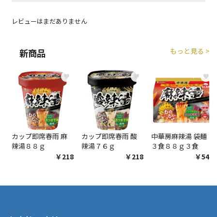
エアコンの取付工事が必要な商品です。別途費用が発
レビューはまだありません
生する場合がございます。
もっと見る >
新商品
商品購入個数ごとに送料がかかる商品です
♥
♥
♥
カップ即席春雨 麻
カップ即席春雨 酸
中華房麻辣湯 袋麺
辣湯８８ｇ
辣湯７６ｇ
３食８８ｇ３食
￥218
￥218
￥548